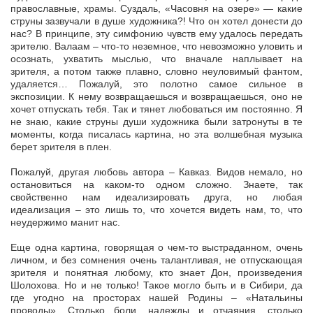
православные, храмы. Суздаль, «Часовня на озере» — какие
струны зазвучали в душе художника?! Что он хотел донести до
нас? В принципе, эту симфонию чувств ему удалось передать
зрителю. Валаам – что-то неземное, что невозможно уловить и
осознать, ухватить мыслью, что вначале наплывает на
зрителя, а потом также плавно, словно неуловимый фантом,
удаляется… Пожалуй, это полотно самое сильное в
экспозиции. К нему возвращаешься и возвращаешься, оно не
хочет отпускать тебя. Так и тянет любоваться им постоянно. Я
не знаю, какие струны души художника были затронуты в те
моменты, когда писалась картина, но эта волшебная музыка
берет зрителя в плен.
Пожалуй, другая любовь автора – Кавказ. Видов немало, но
остановиться на каком-то одном сложно. Знаете, так
свойственно нам идеализировать друга, но любая
идеализация – это лишь то, что хочется видеть нам, то, что
неудержимо манит нас.
Еще одна картина, говорящая о чем-то выстраданном, очень
личном, и без сомнения очень талантливая, не отпускающая
зрителя и понятная любому, кто знает Дон, произведения
Шолохова. Но и не только! Такое могло быть и в Сибири, да
где угодно на просторах нашей Родины – «Натальины
проводы». Столько боли, надежды и отчаяния, столько