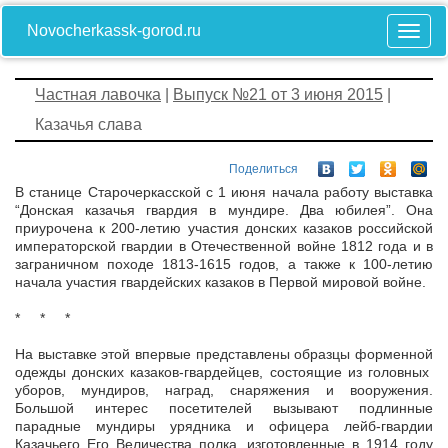
Novocherkassk-gorod.ru
Частная лавочка
|
Выпуск №21 от 3 июня 2015
|
Казачья слава
Поделиться
В станице Старочеркасской с 1 июня начала работу выставка
“Донская казачья гвардия в мундире. Два юбилея”. Она
приурочена к 200-летию участия донских казаков российской
императорской гвардии в Отечественной войне 1812 года и в
заграничном походе 1813-1615 годов, а также к 100-летию
начала участия гвардейских казаков в Первой мировой войне.
* * *
На выставке этой впервые представлены образцы форменной
одежды донских казаков-гвардейцев, состоящие из головных
уборов, мундиров, наград, снаряжения и вооружения.
Большой интерес посетителей вызывают подлинные
парадные мундиры урядника и офицера лейб-гвардии
Казачьего Его Величества полка, изготовленные в 1914 году