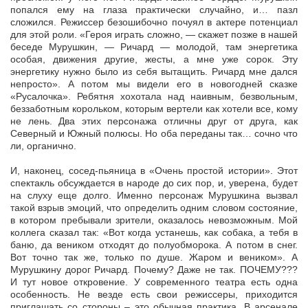
попался ему на глаза практически случайно, и… пазл
сложился. Режиссер безошибочно почуял в актере потенциал
для этой роли. «Героя играть сложно, — скажет позже в нашей
беседе Мурушкин, — Ричард — молодой, там энергетика
особая, движения другие, жесты, а мне уже сорок. Эту
энергетику нужно было из себя вытащить. Ричард мне дался
непросто». А потом мы видели его в новогодней сказке
«Русалочка». Ребятня хохотала над наивным, безвольным,
беззаботным корольком, которым вертели как хотели все, кому
не лень. Два этих персонажа отличны друг от друга, как
Северный и Южный полюсы. Но оба переданы так… сочно что
ли, органично.
И, наконец, сосед-пьяница в «Очень простой истории». Этот
спектакль обсуждается в народе до сих пор, и, уверена, будет
на слуху еще долго. Именно персонаж Мурушкина вызвал
такой взрыв эмоций, что определить одним словом состояние,
в котором пребывали зрители, оказалось невозможным. Мой
коллега сказал так: «Вот когда устанешь, как собака, а тебя в
баню, да веником отходят до полуобморока. А потом в снег.
Вот точно так же, только по душе. Жаром и веником». А
Мурушкину дорог Ричард. Почему? Даже не так. ПОЧЕМУ???
И тут новое откровение. У современного театра есть одна
особенность. Не везде есть свои режиссеры, приходится
приглашать со стороны – это обычная практика. В арсенале