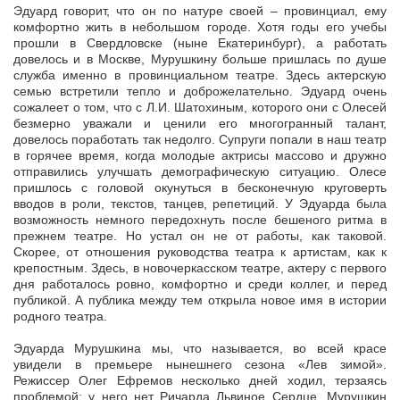
Эдуард говорит, что он по натуре своей – провинциал, ему
комфортно жить в небольшом городе. Хотя годы его учебы
прошли в Свердловске (ныне Екатеринбург), а работать
довелось и в Москве, Мурушкину больше пришлась по душе
служба именно в провинциальном театре. Здесь актерскую
семью встретили тепло и доброжелательно. Эдуард очень
сожалеет о том, что с Л.И. Шатохиным, которого они с Олесей
безмерно уважали и ценили его многогранный талант,
довелось поработать так недолго. Супруги попали в наш театр
в горячее время, когда молодые актрисы массово и дружно
отправились улучшать демографическую ситуацию. Олесе
пришлось с головой окунуться в бесконечную круговерть
вводов в роли, текстов, танцев, репетиций. У Эдуарда была
возможность немного передохнуть после бешеного ритма в
прежнем театре. Но устал он не от работы, как таковой.
Скорее, от отношения руководства театра к артистам, как к
крепостным. Здесь, в новочеркасском театре, актеру с первого
дня работалось ровно, комфортно и среди коллег, и перед
публикой. А публика между тем открыла новое имя в истории
родного театра.
Эдуарда Мурушкина мы, что называется, во всей красе
увидели в премьере нынешнего сезона «Лев зимой».
Режиссер Олег Ефремов несколько дней ходил, терзаясь
проблемой: у него нет Ричарда Львиное Сердце. Мурушкин