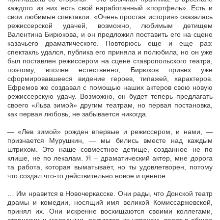
каждого из них есть свой наработанный «портфель». Есть и
свои любимые спектакли. «Очень простая история» оказалась
режиссерской удачей, возможно, любимым детищем
Валентина Бирюкова, и он предложил поставить его на сцене
казачьего драматического. Повторюсь еще и еще раз:
спектакль удался, публика его приняла и полюбила, но он уже
был поставлен режиссером на сцене ставропольского театра,
поэтому, вполне естественно, Бирюков привез уже
сформировавшееся видение героев, типажей, характеров.
Ефремов же создавал с помощью наших актеров свою новую
режиссерскую удачу. Возможно, он будет теперь предлагать
своего «Льва зимой» другим театрам, но первая постановка,
как первая любовь, не забывается никогда.
— «Лев зимой» рожден впервые и режиссером, и нами, —
признается Мурушкин, — мы бились вместе над каждым
штрихом. Это наше совместное детище, созданное не по
клише, не по лекалам. Я – драматический актер, мне дорога
та работа, которая выматывает, но ты удовлетворен, потому
что создал что-то действительно новое и ценное.
… Им нравится в Новочеркасске. Они рады, что Донской театр
драмы и комедии, носящий имя великой Комиссаржевской,
принял их. Они искренне восхищаются своими коллегами,