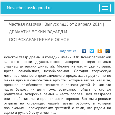
Novocherkassk-gorod.ru
Частная лавочка
|
Выпуск №13 от 2 апреля 2014
|
ДРАМАТИЧЕСКИЙ ЭДУАРД И
ОСТРОХАРАКТЕРНАЯ ОЛЕСЯ
Поделиться
Донской театр драмы и комедии имени В.Ф. Комиссаржевской
за свою почти двухсотлетнюю историю рождал немало
славных актерских династий. Многие из них – уже история,
яркая, самобытная, незабываемая. Сегодня творческую
летопись казачьего драматического продолжают другие, но не
менее яркие и самобытные артисты, которые так же, как и те,
прежние, влюбляются, женятся и рожают детей. И, как это
часто бывает, их дети тоже, возможно, пойдут по стопам
родителей. Актерские семьи – каста особая. Для театралов
они – небожители, и про них все интересно. Вот мы и решили
открыть на страницах нашей газеты рубрику, в которой
познакомим новочеркасских зрителей с теми, кто рядом на
сцене и рука об руку в жизни…