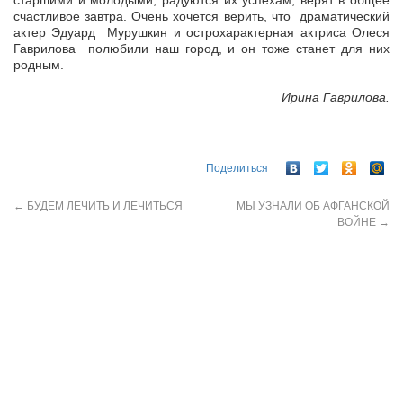
старшими и молодыми, радуются их успехам, верят в общее
счастливое завтра. Очень хочется верить, что драматический
актер Эдуард Мурушкин и острохарактерная актриса Олеся
Гаврилова полюбили наш город, и он тоже станет для них
родным.
Ирина Гаврилова.
Поделиться
←
БУДЕМ ЛЕЧИТЬ И ЛЕЧИТЬСЯ
МЫ УЗНАЛИ ОБ АФГАНСКОЙ
ВОЙНЕ
→