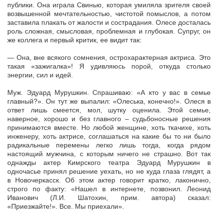
публики. Она играла Свинью, которая умиляла зрителя своей
возвышенной мечтательностью, чистотой помыслов, а потом
заставила плакать от жалости и сострадания. Олесе досталась
роль сложная, смысловая, проблемная и глубокая. Супруг, он
же коллега и первый критик, ее видит так:
— Она, вне всякого сомнения, острохарактерная актриса. Это
такая «зажигалка»! Я удивляюсь порой, откуда столько
энергии, сил и идей.
Муж. Эдуард Мурушкин. Спрашиваю: «А кто у вас в семье
главный?». Он тут же выпалил: «Олеська, конечно!». Олеся в
ответ лишь смеется, мол, шутку оценила. Этой семье,
наверное, хорошо и без главного – судьбоносные решения
принимаются вместе. Но любой женщине, хоть ткачихе, хоть
инженеру, хоть актрисе, соглашаться на какие бы то ни было
радикальные перемены легко лишь тогда, когда рядом
настоящий мужчина, с которым ничего не страшно. Вот так
однажды актер Кимрского театра Эдуард Мурушкин в
одночасье принял решение уехать, но не куда глаза глядят, а
в Новочеркасск. Об этом актер говорит кратко, лаконично,
строго по факту: «Нашел в интернете, позвонил. Леонид
Иванович (Л.И. Шатохин, прим. автора) сказал:
«Приезжайте!». Все. Мы приехали».