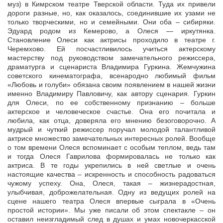
муз) в Кимрском театре Тверской области. Туда их привели
дороги разные, но, как оказалось, соединившие их узами не
только творческими, но и семейными. Они оба – сибиряки.
Эдуард родом из Кемерово, а Олеся — иркутянка.
Становление Олеси как актрисы проходило в театре г.
Черемхово. Ей посчастливилось учиться актерскому
мастерству под руководством замечательного режиссера,
драматурга и сценариста Владимира Гуркина. Жемчужина
советского кинематографа, всенародно любимый фильм
«Любовь и голуби» обязана своим появлением в нашей жизни
именно Владимиру Павловичу, как автору сценария. Гуркин
для Олеси, по ее собственному признанию – больше
актерское и человеческое счастье. Она его почитала и
любила, как отца, доверяла его мнению безоговорочно. А
мудрый и чуткий режиссер поручал молодой талантливой
актрисе множество замечательных интересных ролей. Вообще
о том времени Олеся вспоминает с особым теплом, ведь там
и тогда Олеся Гаврилова формировалась не только как
актриса. В те годы укрепились в ней светлые и очень
настоящие качества – искренность и способность радоваться
чужому успеху. Она, Олеся, такая – жизнерадостная,
улыбчивая, доброжелательная. Одну из ведущих ролей на
сцене нашего театра Олеся впервые сыграла в «Очень
простой истории». Мы уже писали об этом спектакле – он
оставил неизгладимый след в душах и умах новочеркасской