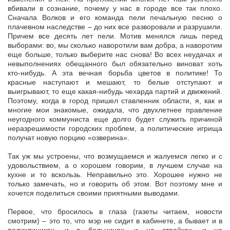
вбивали в сознание, почему у нас в городе все так плохо.
Сначала Волков и его команда пели печальную песню о
плачевном наследстве – до них все разворовали и разрушили.
Причем все десять лет пели. Мотив менялся лишь перед
выборами: во, мы сколько наворотили вам добра, а наворотим
еще больше, только выберите нас снова! Во всех неудачах и
невыполнениях обещанного был обязательно виноват хоть
кто-нибудь. А эта вечная борьба цветов в политике! То
красные наступают и мешают, то белые отступают и
выигрывают, то еще какая-нибудь чехарда партий и движений.
Поэтому, когда в город пришел ставленник области, я, как и
многие мои знакомые, ожидала, что двухлетнее правление
неугодного коммуниста еще долго будет служить причиной
неразрешимости городских проблем, а политические игрища
получат новую порцию «озверина».
Так уж мы устроены, что возмущаемся и жалуемся легко и с
удовольствием, а о хорошем говорим, в лучшем случае на
кухне и то вскользь. Неправильно это. Хорошее нужно не
только замечать, но и говорить об этом. Вот поэтому мне и
хочется поделиться своими приятными выводами.
Первое, что бросилось в глаза (газеты читаем, новости
смотрим) – это то, что мэр не сидит в кабинете, а бывает и в