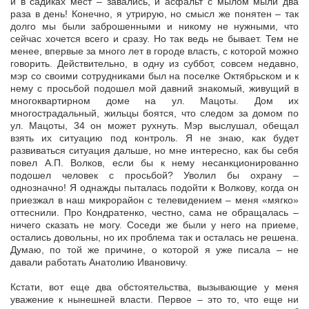
и в садиках мест – завались, и асфальт с мылом мыли два
раза в день! Конечно, я утрирую, но смысл же понятен – так
долго мы были заброшенными и никому не нужными, что
сейчас хочется всего и сразу. Но так ведь не бывает. Тем не
менее, впервые за много лет в городе власть, с которой можно
говорить. Действительно, в одну из суббот, совсем недавно,
мэр со своими сотрудниками был на поселке Октябрьском и к
нему с просьбой подошел мой давний знакомый, живущий в
многоквартирном доме на ул. Мацоты. Дом их
многострадальный, жильцы боятся, что следом за домом по
ул. Мацоты, 34 он может рухнуть. Мэр выслушал, обещал
взять их ситуацию под контроль. Я не знаю, как будет
развиваться ситуация дальше, но мне интересно, как бы себя
повел А.П. Волков, если бы к нему несанкционированно
подошел человек с просьбой? Уволил бы охрану –
однозначно! Я однажды пыталась подойти к Волкову, когда он
приезжал в наш микрорайон с телевидением – меня «мягко»
оттеснили. Про Кондратенко, честно, сама не обращалась –
ничего сказать не могу. Соседи же были у него на приеме,
остались довольны, но их проблема так и осталась не решена.
Думаю, по той же причине, о которой я уже писала – не
давали работать Анатолию Ивановичу.
Кстати, вот еще два обстоятельства, вызывающие у меня
уважение к нынешней власти. Первое – это то, что еще ни