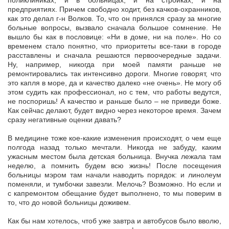
поликлиниках, и в больницах, и на стройках, и на
предприятиях. Причем свободно ходит, без качков-охранников,
как это делал г-н Волков. То, что он принялся сразу за многие
больные вопросы, вызвало сначала большое сомнение. Не
вышло бы как в пословице: «Ни в доме, ни на поле». Но со
временем стало понятно, что приоритеты все-таки в городе
расставлены и сначала решаются первоочередные задачи.
Ну, например, никогда при моей памяти раньше не
ремонтировались так интенсивно дороги. Многие говорят, что
это капля в море, да и качество далеко «не очень». Не могу об
этом судить как профессионал, но с тем, что работы ведутся,
не поспоришь! А качество и раньше было – не приведи боже.
Как сейчас делают, будет видно через некоторое время. Зачем
сразу негативные оценки давать?
В медицине тоже кое-какие изменения происходят, о чем еще
полгода назад только мечтали. Никогда не забуду, каким
ужасным местом была детская больница. Внучка лежала там
неделю, а помнить будем всю жизнь! После посещения
больницы мэром там начали наводить порядок: и линолеум
поменяли, и тумбочки завезли. Мелочь? Возможно. Но если и
с капремонтом обещание будет выполнено, то мы поверим в
то, что до новой больницы доживем.
Как бы нам хотелось, чтоб уже завтра и автобусов было вволю,