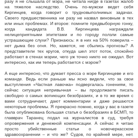
разу я не слышала от мэра, не читала нигде в газетах жалоб
на тяжелое наследство. Очень по-мужски ведет себя
Киргинцев, когда говорит о трудновыполнимых задачах.
Своего предшественника ни разу не назвал виновным в тех
или иных проблемах. И второе: помните предвыборную гонку,
когда кандидата В.В. Киргинцева награждали
нелицеприятными эпитетами и по городу ползли самые
устрашающие слухи? Признаюсь: я в них на 50% поверила –
нет дыма без огня. Но, кажется, не сбылись прогнозы? А
представители тех кругов, откуда шел этот поток, спокойно
работают в стенах мэрии, чего уж точно никто не ожидал. Вот
интересно, как им теперь работается с мэром?
А еще интересно, что думает пресса о мэре Киргинцеве и его
команде. Ведь если раньше мы ясно видели, что за свои
выступления «Частная лавочка» подвергалась гонениям, то
сейчас ситуация непривычная – вы продолжаете писать
свободно о самых вопиющих безобразиях, и в то же время с
вами сотрудничают, дают комментарии и даже решаются
некоторые проблемы. Я прекрасно помню, когда у вас в газете
была опубликована большая статья о безобразиях в БСМП, то
главврач Таранец подал на журналистов в суд, требуя
опровержения и денежной компенсации. А сейчас я читаю
просто убийственные статьи о новочеркасском
здравоохранении – и что же? Судов, по крайней мере, нет.