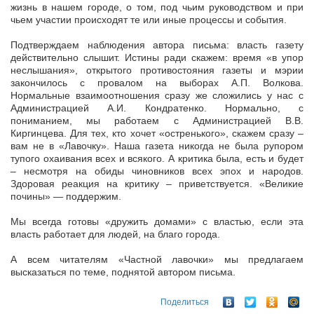
жизнь в нашем городе, о том, под чьим руководством и при
чьем участии происходят те или иные процессы и события.
Подтверждаем наблюдения автора письма: власть газету
действительно слышит. Истины ради скажем: время «в упор
неслышания», открытого противостояния газеты и мэрии
закончилось с провалом на выборах А.П. Волкова.
Нормальные взаимоотношения сразу же сложились у нас с
Администрацией А.И. Кондратенко. Нормально, с
пониманием, мы работаем с Администрацией В.В.
Киргинцева. Для тех, кто хочет «остренького», скажем сразу –
вам не в «Лавочку». Наша газета никогда не была рупором
тупого охаивания всех и всякого. А критика была, есть и будет
– несмотря на обиды чиновников всех эпох и народов.
Здоровая реакция на критику – приветствуется. «Великие
почины» — поддержим.
Мы всегда готовы «дружить домами» с властью, если эта
власть работает для людей, на благо города.
А всем читателям «Частной лавочки» мы предлагаем
высказаться по теме, поднятой автором письма.
Поделиться