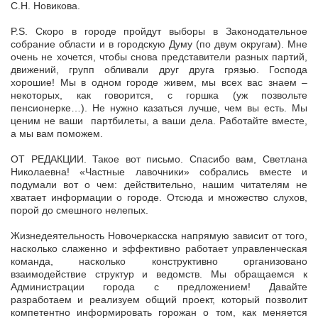
С.Н. Новикова.
P.S. Скоро в городе пройдут выборы в Законодательное
собрание области и в городскую Думу (по двум округам). Мне
очень не хочется, чтобы снова представители разных партий,
движений, групп обливали друг друга грязью. Господа
хорошие! Мы в одном городе живем, мы всех вас знаем –
некоторых, как говорится, с горшка (уж позвольте
пенсионерке…). Не нужно казаться лучше, чем вы есть. Мы
ценим не ваши партбилеты, а ваши дела. Работайте вместе,
а мы вам поможем.
ОТ РЕДАКЦИИ. Такое вот письмо. Спасибо вам, Светлана
Николаевна! «Частные лавочники» собрались вместе и
подумали вот о чем: действительно, нашим читателям не
хватает информации о городе. Отсюда и множество слухов,
порой до смешного нелепых.
Жизнедеятельность Новочеркасска напрямую зависит от того,
насколько слаженно и эффективно работает управленческая
команда, насколько конструктивно организовано
взаимодействие структур и ведомств. Мы обращаемся к
Администрации города с предложением! Давайте
разработаем и реализуем общий проект, который позволит
компетентно информировать горожан о том, как меняется