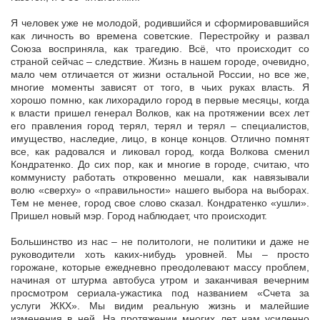
Я человек уже не молодой, родившийся и сформировавшийся
как личность во времена советские. Перестройку и развал
Союза восприняла, как трагедию. Всё, что происходит со
страной сейчас – следствие. Жизнь в нашем городе, очевидно,
мало чем отличается от жизни остальной России, но все же,
многие моменты зависят от того, в чьих руках власть. Я
хорошо помню, как лихорадило город в первые месяцы, когда
к власти пришел генерал Волков, как на протяжении всех лет
его правления город терял, терял и терял – специалистов,
имущество, наследие, лицо, в конце концов. Отлично помнят
все, как радовался и ликовал город, когда Волкова сменил
Кондратенко. До сих пор, как и многие в городе, считаю, что
коммунисту работать откровенно мешали, как навязывали
волю «сверху» о «правильности» нашего выбора на выборах.
Тем не менее, город свое слово сказал. Кондратенко «ушли».
Пришел новый мэр. Город наблюдает, что происходит.
Большинство из нас – не политологи, не политики и даже не
руководители хоть каких-нибудь уровней. Мы – просто
горожане, которые ежедневно преодолевают массу проблем,
начиная от штурма автобуса утром и заканчивая вечерним
просмотром сериала-ужастика под названием «Счета за
услуги ЖКХ». Мы видим реальную жизнь и малейшие
изменения в ней. На протяжении многих лет нам усиленно