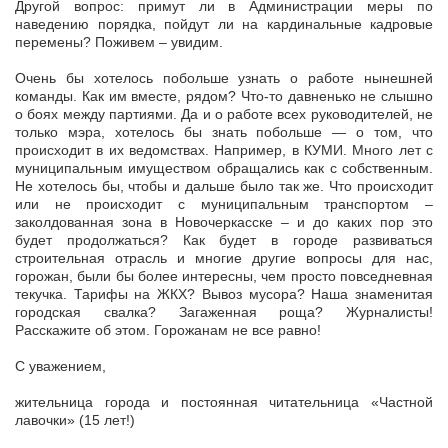
Другой вопрос: примут ли в Администрации меры по
наведению порядка, пойдут ли на кардинальные кадровые
перемены? Поживем – увидим.
Очень бы хотелось побольше узнать о работе нынешней
команды. Как им вместе, рядом? Что-то давненько не слышно
о боях между партиями. Да и о работе всех руководителей, не
только мэра, хотелось бы знать побольше — о том, что
происходит в их ведомствах. Например, в КУМИ. Много лет с
муниципальным имуществом обращались как с собственным.
Не хотелось бы, чтобы и дальше было так же. Что происходит
или не происходит с муниципальным транспортом –
заколдованная зона в Новочеркасске – и до каких пор это
будет продолжаться? Как будет в городе развиваться
строительная отрасль и многие другие вопросы для нас,
горожан, были бы более интересны, чем просто повседневная
текучка. Тарифы на ЖКХ? Вывоз мусора? Наша знаменитая
городская свалка? Загаженная роща? Журналисты!
Расскажите об этом. Горожанам не все равно!
С уважением,
жительница города и постоянная читательница «Частной
лавочки» (15 лет!)