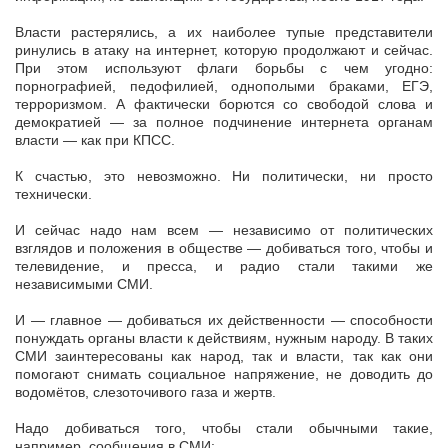
Власти растерялись, а их наиболее тупые представители
ринулись в атаку на интернет, которую продолжают и сейчас.
При этом используют флаги борьбы с чем угодно:
порнографией, педофилией, однополыми браками, ЕГЭ,
терроризмом. А фактически борются со свободой слова и
демократией — за полное подчинение интернета органам
власти — как при КПСС.
К счастью, это невозможно. Ни политически, ни просто
технически.
И сейчас надо нам всем — независимо от политических
взглядов и положения в обществе — добиваться того, чтобы и
телевидение, и пресса, и радио стали такими же
независимыми СМИ.
И — главное — добиваться их действенности — способности
понуждать органы власти к действиям, нужным народу. В таких
СМИ заинтересованы как народ, так и власти, так как они
помогают снимать социальное напряжение, не доводить до
водомётов, слезоточивого газа и жертв.
Надо добиваться того, чтобы стали обычными такие,
например, сообщения в СМИ: