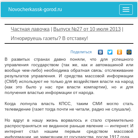
Novocherkassk-gorod.ru
Частная лавочка
|
Выпуск №27 от 10 июля 2013
|
Игнорируешь газеты? В отставку!
Поделиться
В развитых странах давно поняли, что для успешного
управления государством (так же, как и автомашиной или
вообще чем-либо) необходима обратная связь: отслеживание
результатов управления. И средства массовой информации
(СМИ) используют не только для воздействия власти на народ
(как это было у нас при власти компартии), но и для
получения властью информации от народа.
Когда лопнула власть КПСС, таким СМИ могло стать
телевидение (газет тогда почти не читали, радио не слушали).
Но вдруг в нашу жизнь ворвалось и стало стремительно
распространяться не виданное раньше явление — интернет. И
интернет стал нашим первым средством массовой
информации, не зависящим от государства, после 1917 года.