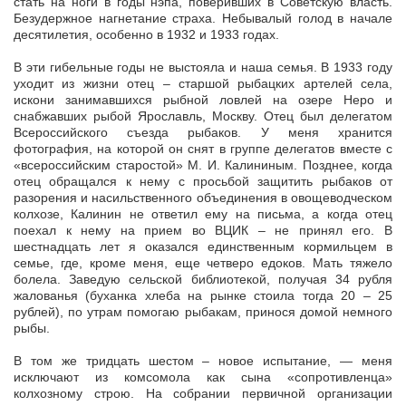
стать на ноги в годы нэпа, поверивших в Советскую власть.
Безудержное нагнетание страха. Небывалый голод в начале
десятилетия, особенно в 1932 и 1933 годах.
В эти гибельные годы не выстояла и наша семья. В 1933 году
уходит из жизни отец – старшой рыбацких артелей села,
искони занимавшихся рыбной ловлей на озере Неро и
снабжавших рыбой Ярославль, Москву. Отец был делегатом
Всероссийского съезда рыбаков. У меня хранится
фотография, на которой он снят в группе делегатов вместе с
«всероссийским старостой» М. И. Калининым. Позднее, когда
отец обращался к нему с просьбой защитить рыбаков от
разорения и насильственного объединения в овощеводческом
колхозе, Калинин не ответил ему на письма, а когда отец
поехал к нему на прием во ВЦИК – не принял его. В
шестнадцать лет я оказался единственным кормильцем в
семье, где, кроме меня, еще четверо едоков. Мать тяжело
болела. Заведую сельской библиотекой, получая 34 рубля
жалованья (буханка хлеба на рынке стоила тогда 20 – 25
рублей), по утрам помогаю рыбакам, принося домой немного
рыбы.
В том же тридцать шестом – новое испытание, — меня
исключают из комсомола как сына «сопротивленца»
колхозному строю. На собрании первичной организации