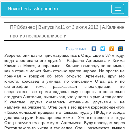
Novocherkassk-gorod.ru
ПРОбизнес
|
Выпуск №11 от 3 июля 2013
| А.Калинин
против несправедливости
Поделиться
Уверена, они давно присматривались к Отцу. Еще в 37-м году,
когда арестовали его друзей – Рафаэля Артемьева и Клима
Климова. Может, и пораньше – Калинин смолоду не понимал,
как в стране может быть столько врагов народа. Не просто не
понимал – говорил об этом открыто. Артемьев, друг его
юности, красавец и умница, по описаниям Отца, да и по
фотографии тоже, рассказывал впоследствии, что
следователь все время задавал ему вопросы относительно
его друга Анатолия, выпытывал, что у него на уме и так далее.
К счастью, друзья оказались истинными друзьями и не
наплели на ближнего. Отец был в это время корреспондентом
«Комсомольской правды» на Кавказе, куда у НКВД не всегда
доставали руки. Беда прошла мимо… Уже в пятидесятые годы
Отец получил телеграмму от Артемьева: Буду проездом через
Ростов такого-то числа и так далее. Отец, разумеется, вышел