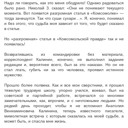
Надо ли говорить, как это меня ободрило! Однако радоваться
было рано. Николай З. сказал: «Они не понимают текущего
момента. Вот появится разгромная статья в «Комсомолке» —
тогда зачешутся. Так что суши сухари…». Я, конечно, понимал
и без этого, что судьба моя зависит от того, что будет сказано
в статье.
Но «разгромная» статья в «Комсомольской правде» так и не
появилась!
Возвратившись из командировки без материала,
корреспондент Калинин, конечно, не выполнил задание
редакции и, вероятнее всего, был за это наказан. Но он не
стал лгать, губить ни за что человека, проявил истинное
мужество.
Прошло более полвека. Как и все мои сверстники, я прошел
тяжелую трудовую школу, упорно учился, воевал, был на
советской и партийной работе, встречался со многими
замечательными, как, впрочем, и с ничтожными людьми. Но
редкий день проходит, чтобы я не вспомнил Анатолия
Вениаминовича Калинина, теперь известного писателя,
мимолетная встреча с которым сказалась на моей судьбе, а
может быть, и спасла мне жизнь.