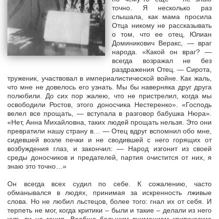
точно. Я несколько раз
слышала, как мама просила
Отца никому не рассказывать
о том, что ее отец, Юлиан
Доминикович Веракс, — враг
народа. «Какой он враг? —
всегда возражал не без
раздражения Отец. — Сирота,
труженик, участвовал в империалистической войне. Как жаль,
что мне не довелось его узнать. Мы бы наверняка друг друга
полюбили. До сих пор жалею, что не пристрелил, когда мы
освободили Ростов, этого доносчика Нестеренко». «Господь
велел все прощать, — вступала в разговор бабушка Нюра».
«Нет, Анна Михайловна, таких людей прощать нельзя. Это они
превратили нашу страну в… — Отец вдруг вспомнил обо мне,
сидевшей возле печки и не сводившей с него горящих от
возбуждения глаз, и закончил: — Народ изгонит из своей
среды доносчиков и предателей, партия очистится от них, я
знаю это точно…»
Он всегда всех судил по себе. К сожалению, часто
обманывался в людях, принимая за искренность лживые
слова. Но не любил льстецов, более того: гнал их от себя. И
терпеть не мог, когда критики – были и такие – делали из него