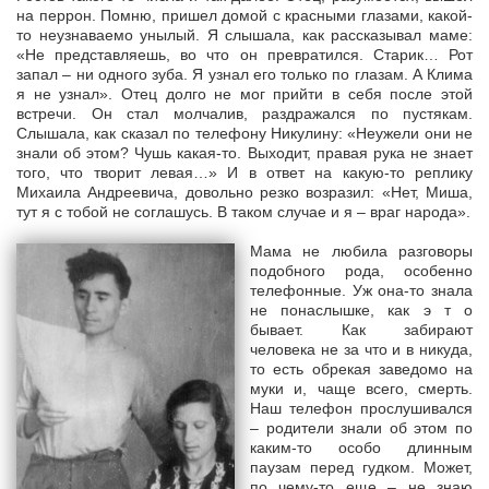
на перрон. Помню, пришел домой с красными глазами, какой-
то неузнаваемо унылый. Я слышала, как рассказывал маме:
«Не представляешь, во что он превратился. Старик… Рот
запал – ни одного зуба. Я узнал его только по глазам. А Клима
я не узнал». Отец долго не мог прийти в себя после этой
встречи. Он стал молчалив, раздражался по пустякам.
Слышала, как сказал по телефону Никулину: «Неужели они не
знали об этом? Чушь какая-то. Выходит, правая рука не знает
того, что творит левая…» И в ответ на какую-то реплику
Михаила Андреевича, довольно резко возразил: «Нет, Миша,
тут я с тобой не соглашусь. В таком случае и я – враг народа».
Мама не любила разговоры
подобного рода, особенно
телефонные. Уж она-то знала
не понаслышке, как э т о
бывает. Как забирают
человека не за что и в никуда,
то есть обрекая заведомо на
муки и, чаще всего, смерть.
Наш телефон прослушивался
– родители знали об этом по
каким-то особо длинным
паузам перед гудком. Может,
по чему-то еще – не знаю