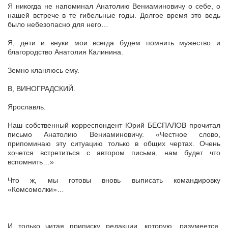
Я никогда не напоминал Анатолию Вениаминовичу о себе, о
нашей встрече в те гибельные годы. Долгое время это ведь
было небезопасно для него…
Я, дети и внуки мои всегда будем помнить мужество и
благородство Анатолия Калинина.
Земно кланяюсь ему.
В, ВИНОГРАДСКИЙ.
Ярославль.
Наш собственный корреспондент Юрий БЕСПАЛОВ прочитал
письмо Анатолию Вениаминовичу. «Честное слово,
припоминаю эту ситуацию только в общих чертах. Очень
хочется встретиться с автором письма, нам будет что
вспомнить…»
Что ж, мы готовы вновь выписать командировку
«Комсомолки»…
И только читая приписку редакции, которую, разумеется,