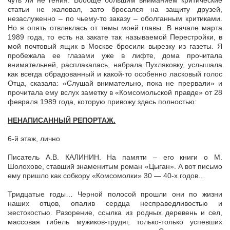
чуть ли не гения. Вообще большим вниманием критические
статьи не жаловал, зато бросался на защиту друзей,
незаслуженно – по чьему-то заказу – оболганным критиками.
Но я опять отвлеклась от темы моей главы. В начале марта
1989 года, то есть на закате так называемой Перестройки, в
мой почтовый ящик в Москве бросили вырезку из газеты. Я
пробежала ее глазами уже в лифте, дома прочитала
внимательней, расплакалась, набрала Пухляковку, услышала
как всегда обрадованный и какой-то особенно ласковый голос
Отца, сказала: «Слушай внимательно, пока не прервали» и
прочитала ему вслух заметку в «Комсомольской правде» от 28
февраля 1989 года, которую привожу здесь полностью:
НЕНАПИСАННЫЙ РЕПОРТАЖ.
6-й этаж, лично
Писатель А.В. КАЛИНИН. На памяти – его книги о М.
Шолохове, ставший знаменитым роман «Цыган». А вот письмо
ему пришло как собкору «Комсомолки» 30 — 40-х годов…
Тридцатые годы… Черной полосой прошли они по жизни
наших отцов, опалив сердца несправедливостью и
жестокостью. Разорение, ссылка из родных деревень и сел,
массовая гибель мужиков-трудяг, только-только успевших