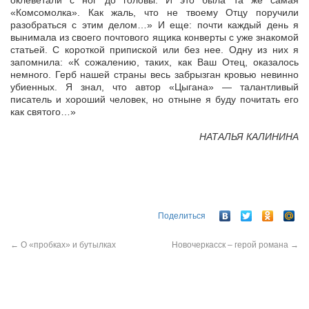
оклеветали с ног до головы. И это была та же самая
«Комсомолка». Как жаль, что не твоему Отцу поручили
разобраться с этим делом…» И еще: почти каждый день я
вынимала из своего почтового ящика конверты с уже знакомой
статьей. С короткой припиской или без нее. Одну из них я
запомнила: «К сожалению, таких, как Ваш Отец, оказалось
немного. Герб нашей страны весь забрызган кровью невинно
убиенных. Я знал, что автор «Цыгана» — талантливый
писатель и хороший человек, но отныне я буду почитать его
как святого…»
НАТАЛЬЯ КАЛИНИНА
Поделиться
←
О «пробках» и бутылках
Новочеркасск – герой романа
→