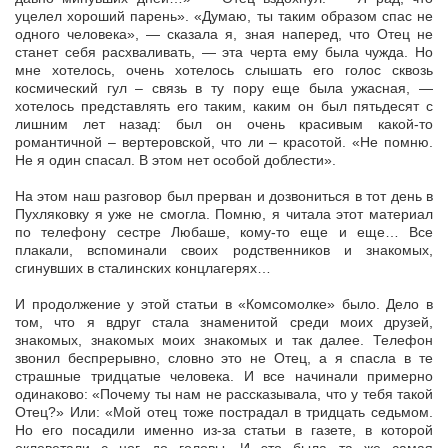
уцелел хороший парень». «Думаю, ты таким образом спас не
одного человека», — сказала я, зная наперед, что Отец не
станет себя расхваливать, — эта черта ему была чужда. Но
мне хотелось, очень хотелось слышать его голос сквозь
космический гул – связь в ту пору еще была ужасная, —
хотелось представлять его таким, каким он был пятьдесят с
лишним лет назад: был он очень красивым какой-то
романтичной – вертеровской, что ли – красотой. «Не помню.
Не я один спасал. В этом нет особой доблести».
На этом наш разговор был прерван и дозвониться в тот день в
Пухляковку я уже не смогла. Помню, я читала этот материал
по телефону сестре Любаше, кому-то еще и еще… Все
плакали, вспоминали своих родственников и знакомых,
сгинувших в сталинских концлагерях…
И продолжение у этой статьи в «Комсомолке» было. Дело в
том, что я вдруг стала знаменитой среди моих друзей,
знакомых, знакомых моих знакомых и так далее. Телефон
звонил беспрерывно, словно это не Отец, а я спасла в те
страшные тридцатые человека. И все начинали примерно
одинаково: «Почему ты нам не рассказывала, что у тебя такой
Отец?» Или: «Мой отец тоже пострадал в тридцать седьмом.
Но его посадили именно из-за статьи в газете, в которой