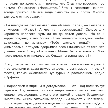
поначалу не заметила, я поняла, что Отцу уже известно про
письмо. Он сказал: «Напечатали? Что ж, вспомнить юность
всегда приятно. Не все тогда было так уж и плохо. Многое
зависело от нас самих.»
«Ты никогда не рассказывал мне об этом, папа», — сказала я
с укором. «Разве? А что тут рассказывать? Оклеветали
хорошего человека, чуть ли не до петли довели. На то и
корреспондент, а тем более «Комсомольской правды», чтобы
докопаться до истины.» «Тебе влетело тогда?» — не
унималась я, с трудом сдерживая слезы ликования от того, что
у меня такой Отец. «Не помню. Может быть и влетело. Мне
часто влетало от начальства. Откуда ты взяла газету?»
Отец прекрасно знал, что его интересующаяся только музыкой
и остальными видами искусства дочь не выписывает ни одной
газеты, кроме «Советской культуры» с расписанием радио
«Орфей».
«Подбросили в ящик. И я догадываюсь – кто. Под нами живут
Гурновы. Ну, знаешь, их сын ведет «новости» на каком-то
канале телевидения, а мы с его мамой опекаем бездомных
животных». «Если захочешь, передай им привет. У нас теперь
почта ходит через день и я еще не получил этот номер. «Дела
давно минувших дней…» — Отец вздохнул. — Я рад, что