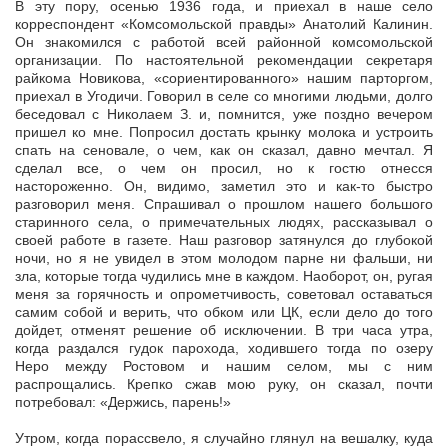
В эту пору, осенью 1936 года, и приехал в наше село
корреспондент «Комсомольской правды» Анатолий Калинин.
Он знакомился с работой всей районной комсомольской
организации. По настоятельной рекомендации секретаря
райкома Новикова, «сориентированного» нашим парторгом,
приехал в Угодичи. Говорил в селе со многими людьми, долго
беседовал с Николаем З. и, помнится, уже поздно вечером
пришел ко мне. Попросил достать крынку молока и устроить
спать на сеновале, о чем, как он сказал, давно мечтал. Я
сделал все, о чем он просил, но к гостю отнесся
настороженно. Он, видимо, заметил это и как-то быстро
разговорил меня. Спрашивал о прошлом нашего большого
старинного села, о примечательных людях, рассказывал о
своей работе в газете. Наш разговор затянулся до глубокой
ночи, но я не увидел в этом молодом парне ни фальши, ни
зла, которые тогда чудились мне в каждом. Наоборот, он, ругая
меня за горячность и опрометчивость, советовал оставаться
самим собой и верить, что обком или ЦК, если дело до того
дойдет, отменят решение об исключении. В три часа утра,
когда раздался гудок парохода, ходившего тогда по озеру
Неро между Ростовом и нашим селом, мы с ним
распрощались. Крепко сжав мою руку, он сказал, почти
потребовал: «Держись, парень!»
Утром, когда порассвело, я случайно глянул на вешалку, куда