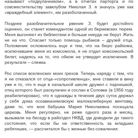
называют «подкулачником», а в отчетах парторга и по
совсместительству завклубом Николая З. я значусь уже как
«враждебный элемент», им разоболаченный.
Позднее разоблачительное рвение З. будет достойнго
оценено, он станет комендантом одной из бериевских тюрем.
Меня выгоняют из библиотеки и больше никуда не берут. Жить
не на что. Спасает только помощь рыбаков – друзей отца.
Положение осложнилось еще и тем, что на бюро райкома,
исключавшем меня из комсомола, я не отдал комсомольский
билет, надеясь на то, что обком не утвердит исключение. В
результате – слежка.
Рос список вселенских моих грехов. Теперь наряду с тем, что
я не отказался от отца-»сопротивленца», мне ставили в вину
уже и то, что я еще в начальной школе дружил с парнишкой,
отец которого был раскулачен и сослан в Соловки (в 1956 году
реабилитирован), что я однажды в течение двух суток держал
у себя дома осоавиахимовскую малокалиберную винтовку,
даже то, что моя бабушка Мария Николаевна посещала
церковь. Меня регулярно, не реже одного раза в месяц,
вызывали на беседу в райотдел НКВД, где доводили до такого
состояния, что если бы не ответственность за младших
ребятишек, — рассчитался бы с жизнью без сожаления.