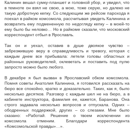
Калинин вешал сумку-планшет и головной убор, и увидел, что
в темноте он взял не свою, а мою, тоже серую, но далеко не
такую добротную кепку. Со следующим же рейсом парохода я
поехал в райком комсомола, рассчитывая увидеть Калинина и
возвратить ему подмененную по недогляду кепку – в моей-то
ему было бы неловко… Но в райкоме сказали, что московский
корреспондент отбыл в Ярославль.
Так он и уехал, оставив в душе двоякое чувство –
забрезжившую веру в справедливость и тревогу, которая с
каждым днем все прибывала: летели головы областных и
районных руководителей, оклеветать и поставить под пулю
запросто можно было любого.
В декабре я был вызван в Ярославский обком комсомола.
Помня советы Анатолия Калинина, я готовился рассказать на
бюро все спокойно, кратко и доказательно. Таких, как я, было
несколько десятков. Разговор с каждым шел не на бюро, а в
кабинете инструктора, фамилия ее, кажется, Баранова. Она
строго задавала несколько вопросов и отпускала. Одних –
ободренных поддержкой, других – со слезами. Мне было
сказано: «Работай. Решение о твоем исключении из
комсомола отменим. Благодари корреспондента
«Комсомольской правды»…».