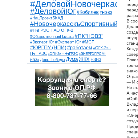
#ДеловойНовочеркасск
пере
#ДеловойЮг
перед
#Кобилев
#НЭВЗ
разра
#НацПроектБКАД
В соо
#НовочеркасскъСпортивный
Джани
#НчГРЭС ПАО ОГК-2
созда
#ПК"НЭВЗ"
#ОбщественнаяПалата
неупр
#Эксперт Юг
#Эксперт Юг #МСП
станц
#ЮРГПУ (НПИ)
#работаем
«ОГК-2» -
Кажды
Нч ГРЭС
«ОГК-2» – НчГРЭС
«ЭНЕРГОПРОМ-
совер
Дума
ЖКХ
НЭВЗ
Покол
День Победы
НЭЗ»
ТНТ
НчГРЭС
трена
Победа
Собор
ТПП
знако
благоустройство
ветераны
выборы
дети
Отдав
дороги
казаки
коррупция
космос
— И с
парк
общественная палата
пожар
роща
Не эт
спорт
художники
театр
транспорт
А час
«Орб
Вклад
и пер
«Энер
созд
Предс
специ
Ворот