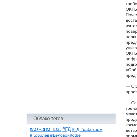
требо
ОКТБ 
Почем
доста
изгот
повер
первы
предл
уника
ОКТБ 
цифро
подго
«Орби
предп
— ОКТ
прост
— Сег
трена
макет
Облако тегов
проде
космо
#ГД
#АО «ЭПМ-НЭЗ»
#ГД #работаем
детво
#ДеловойКофе
#Кобилев
промы