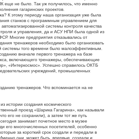
К еще не было. Так уж получилось, что именно
олнения гагаринских проектов.
ка? К этому периоду наша организация уже была
здания станков с программным управлением для
 автоматизированной системы контроля качества
нтроля и управления, да и АСУ НПИ была одной из
ФСР. Многие предприятия отказывались от
здания тренажеров необходимо было организовать
ой системы того времени было малоэффективным.
созданию вначале первого тренажера на базе
лекса, включающего тренажеры, обеспечивающие
ир», «Интеркосмос». Успешно справилось ОКТБ
следовательских учреждений, промышленных
зданию тренажеров. Что вспоминается на не
из истории создания космического
твенный проезд «Шарика Гагарина», как называли
то его не сохранили), а затем тот же путь
сегодня занимает почетное место в музее
ди его многочисленных посетителей, особенно
торые за короткий срок создали и передали в
менно они, может быть, впервые, создали и