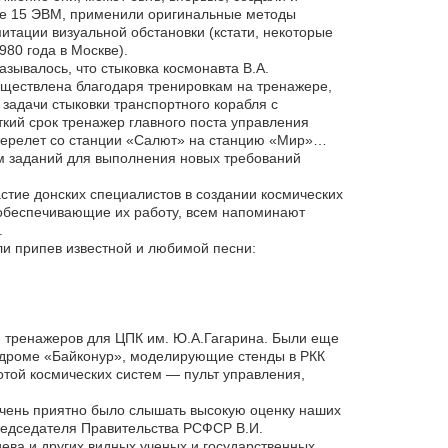
ве 15 ЭВМ, применили оригинальные методы
тации визуальной обстановки (кстати, некоторые
80 года в Москве).
зывалось, что стыковка космонавта В.А.
ществлена благодаря тренировкам на тренажере,
адачи стыковки транспортного корабля с
ий срок тренажер главного поста управления
 перелет со станции «Салют» на станцию «Мир»…
ем заданий для выполнения новых требований
стие донских специалистов в создании космических
 обеспечивающие их работу, всем напоминают
.
и припев известной и любимой песни:
м тренажеров для ЦПК им. Ю.А.Гагарина. Были еще
одроме «Байконур», моделирующие стенды в РКК
отой космических систем — пульт управления,
очень приятно было слышать высокую оценку наших
редседателя Правительства РСФСР В.И.
ева и других видных ученых и государственных