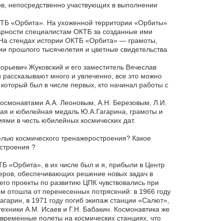
ов, непосредственно участвующих в выполнении
ТБ «Орбита». На ухоженной территории «Орбиты»
дарности специалистам ОКТБ за созданные ими
На стендах истории ОКТБ «Орбита» — грамоты,
и прошлого тысячелетия и цветные свидетельства
орьевич Жуковский и его заместитель Вячеслав
ассказывают много и увлеченно, все это можно
 который был в числе первых, кто начинал работы с
осмонавтами А.А. Леоновым, А.Н. Березовым, Л.И.
ая и юбилейная медаль Ю.А.Гагарина, грамоты и
ями в честь юбилейных космических дат.
белью космического тренажеростроения? Какое
строения ?
Б «Орбита», в их числе был и я, прибыли в Центр
жеров, обеспечивающих решение новых задач в
 его проекты по развитию ЦПК чувствовались при
м отошла от перенесенных потрясений: в 1966 году
Гагарин, в 1971 году погиб экипаж станции «Салют»,
ехники А.М. Исаев и Г.Н. Бабакин. Космонавтика же
временные полеты на космических станциях, что