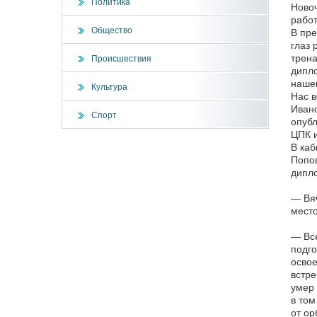
Политика
Новоч
работ
Общество
В пр
глаз 
трена
Происшествия
дипло
наше
Культура
Нас в
Ивано
Спорт
опубл
ЦПК и
В каб
Попов
дипло
— Вяч
место
— Все
подго
освое
встре
умер 
в том
от ор