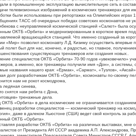
дали в промышленную эксплуатацию вычислительную сеть в соста
ачи телевизионных изображений в космических тренажерах для ими
ботки были использованы при репортажах на Олимпийских играх 19
бщениях ТАСС об очередных победах советских космонавтов не ука
бекова с неуправляемой космической станцией «Салют» была осу
нным ОКТБ «Орбита» и модернизированным в короткое время под з
авляемой вращающейся станцией. Что именно созданный за коротк
ии «Мир» позволил космонавту Л.Д. Кизиму осуществить впервые
й полет был для нас, конечно, и радостью, но главное, получени
шенствования существующих тренажеров или создания новых..
ение специалистов ОКТБ «Орбита» 70-90 годов «увековечило» уча
жеров, а именно, все тренажеры получили имя «Дон», а системы,
мые названия нашего края: «Ермак», «Сармат», «Тузлов», «Аксай»
ая долг разработчикам ОКТБ «Орбита», космонавты по-своему пел
нится нам не рокот космодрома,
а ледяная синева,
то снятся нам ребята с Дона,
итовцев» тренажные дела.
 ОКТБ «Орбита» в дела космические не ограничивается создание
венец разработки специалистов — космический тренажер на косм
гия», даже в далеком Хьюстоне (США) ведет свой контроль за раб
анный ОКТБ «Орбита».
тавляя разработки ОКТБ «Орбита» на различных выставках, мне 
алистов от Президента АН СССР академика А.П. Александрова, П
никова, заместителя Председателя Совета Министров СССР Г. Али