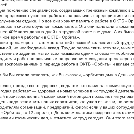
лей.
ня поколению специалистов, создававших тренажный комплекс в ЦП
е продолжают успешно работать на различных предприятиях и в о
служенном отдыхе. Но все они хранят память о работе в ОКТБ «Ор
жеров и систем обучения космонавтов. Это они налетали в команд
нее 40% календарных дней на трудовой вахте вне дома. А их было
чное время работали в ОКТБ «Орбита».
ние тренажеров — это многолетний сложный коллективный труд, гд
ьшой, но необходимый вклад. Трудно перечислить всех тех, чьи
ственные задания, мы их всех называем одним словом — «орбитов
одители работ по различным направлениям создания тренажеров на
и воспоминаниями о периоде работе в ОКТБ «Орбита» и вкладе с
 бы Вы хотели пожелать, как Вы сказали, «орбтитовцам» в День ко
ечно, прежде всего здоровья, ведь тем, кто начинал космическую 
егодня работает — здоровья и новых успехов в их трудовой деятель
ый производственный космический потенциал позволяет им успешн
день надо вспомнить наших соратников, кто ушел из жизни, но ост
одителям организаций, предприятий, фирм: если у ваших сотрудник
«Орбита», то 12 апреля, в День космонавтики поздравьте их с эт
никами космических дел, и отметьте их труд сегодня. Они этого зас