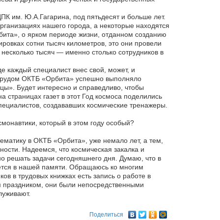
К им. Ю.А.Гагарина, под пятьдесят и больше лет.
рганизациях нашего города, а некоторые находятся
бита», о ярком периоде жизни, отданном созданию
ировках сотни тысяч километров, это они провели
 несколько тысяч — именно столько сотрудников в
е каждый специалист внес свой, может, и
м трудом ОКТБ «Орбита» успешно выполняло
цы». Будет интересно и справедливо, чтобы
 страницах газет в этот Год космоса поделились
пециалистов, создававших космические тренажеры.
смонавтики, который в этом году особый?
тематику в ОКТБ «Орбита», уже немало лет, а тем,
ности. Надеемся, что космическая закалка и
о решать задачи сегодняшнего дня. Думаю, что в
ается в нашей памяти. Обращаюсь ко многим
ов в трудовых книжках есть запись о работе в
им праздником, они были непосредственными
луживают.
Поделиться