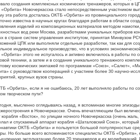
вало создания комплексных космических тренажеров, которых в ЦП
«Орбита» Новочеркасска стало непосредственным участником вып
у эта работа досталась ОКТБ «Орбита» из провинциального город
точно известна в научных кругах благодаря работам в области со
овления изделий из композиционных материалов методом намотки,
хностных вод реки Москва, разработками уникальных приборов ко
х в стране систем управления институтом, принятая Минвузом РС
ожений ЦПК или выполняли отдельные разработки, так как для со
льное индивидуальное производство, что в условиях экономическ
«Орбита» этого не испугалось и активно включилось в работы по 
вой техники, а затем и в создание уникального тренажного комп
товку космических экипажей по программам «Союз», «Салют», «М
та» с руководством кооперацией с участием более 30 научно-ис
риятий, крупных вузов страны.
Б «Орбита», если я не ошибаюсь, 20 лет выполняло работы по со
ом творческом пути?
одня, мысленно оглядываясь назад, я вспоминаю многие эпизоды 
жеростроения в Новочеркасске. Очень впечатляющим был величес
 корабля «Восток», по улицам ночного Новочеркасска (очень жаль, ч
лал и спускаемый аппарат корабля «Шаталовский Союз», который 
навтики ОКТБ «Орбита» и пользуется большой популярностью сре
ры. Но больше всего вспоминаются специалисты ОКТБ «Орбита», ко
шленную эксплуатацию более 20 тренажеров и их модификаций. И