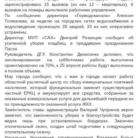
зарегистрировано 15 вызовов (из них 12 – квартирных), 6
вызовов на пожары выполнили работники управления.
По сообщению директора «Горводоканала» Алексея
Толмачева, за неделю на городских сетях водоснабжения и
водоотведения произошло 39 аварий, 33 из них оперативно
устранены.
Директор МУП «САХ» Дмитрий Рязанцев сообщил об
усиленной уборке кладбищ в преддверии празднования
Пасхи.
Руководитель ДГХ Константин Денисенко доложил, что
запланированная на субботниках работа выполнена
ориентировочно на 70%, к 25 апреля работы будут выполнены
в полном объеме.
Мэр города сообщил, что с мая в городе начнет работу
областной расчетный центр по сбору коммунальных платежей
населения, который функционально заменит существующий
частный ЕРКЦ и аккумулирует все средства, собранные за
оказанные коммунальные услуги для дальнейшей передачи их
по принадлежности оказанной услуги ЖКХ.
Заместитель главы администрации Валерий Чупринов верно
заметил, что законченность уборки и благоустройства будет
видна лишь при установленных бордюрах. Закончен
отопительный сезон, создан штаб подготовки к следующему
отопительному сезону.
Начальник Управления здравоохранения Владимир Бурых