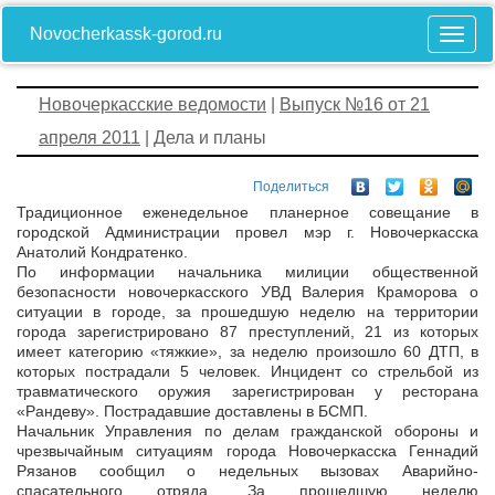
Novocherkassk-gorod.ru
Новочеркасские ведомости
|
Выпуск №16 от 21
апреля 2011
| Дела и планы
Поделиться
Традиционное еженедельное планерное совещание в
городской Администрации провел мэр г. Новочеркасска
Анатолий Кондратенко.
По информации начальника милиции общественной
безопасности новочеркасского УВД Валерия Краморова о
ситуации в городе, за прошедшую неделю на территории
города зарегистрировано 87 преступлений, 21 из которых
имеет категорию «тяжкие», за неделю произошло 60 ДТП, в
которых пострадали 5 человек. Инцидент со стрельбой из
травматического оружия зарегистрирован у ресторана
«Рандеву». Пострадавшие доставлены в БСМП.
Начальник Управления по делам гражданской обороны и
чрезвычайным ситуациям города Новочеркасска Геннадий
Рязанов сообщил о недельных вызовах Аварийно-
спасательного отряда. За прошедшую неделю