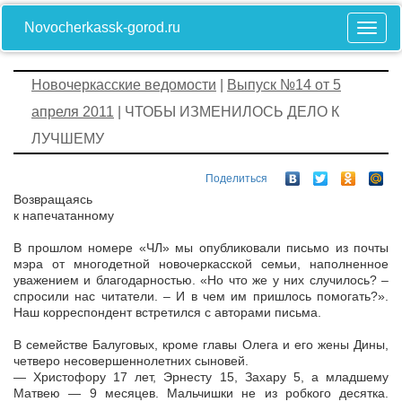
Novocherkassk-gorod.ru
Новочеркасские ведомости
|
Выпуск №14 от 5
апреля 2011
| ЧТОБЫ ИЗМЕНИЛОСЬ ДЕЛО К
ЛУЧШЕМУ
Поделиться
Возвращаясь
к напечатанному
В прошлом номере «ЧЛ» мы опубликовали письмо из почты
мэра от многодетной новочеркасской семьи, наполненное
уважением и благодарностью. «Но что же у них случилось? –
спросили нас читатели. – И в чем им пришлось помогать?».
Наш корреспондент встретился с авторами письма.
В семействе Балуговых, кроме главы Олега и его жены Дины,
четверо несовершеннолетних сыновей.
— Христофору 17 лет, Эрнесту 15, Захару 5, а младшему
Матвею — 9 месяцев. Мальчишки не из робкого десятка.