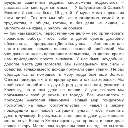
Будущие защитники родины, спортсмены подрастают, –
рассказывает многодетная мама. — У бабушки моей Саловой
Евдокии Ивановны было 16 детей. У мужа мама первая из
пяти детей. Так что мы оба из многодетных семей и к
трудностям, в общем, готовы, и без дела не сидим, и
милостыни не ждем, и работы не боимся.
— Как нам кажется, первостепенное дело — это организовать
правильно работу, чтобы себя и детей суметь достойно
обеспечить, — продолжает Дина Балугова. — Именно это для
нас в прежние времена являлось основной проблемой. Мы
уже давно занялись предпринимательством, но долгое время
нам приходилось просто выживать. У нас были неудобные,
дорогие места для торговли. Мы выкладывали все силы и
средства, только вместо дохода получали одни убытки. Не раз
обращались за помощью, к мэру, когда был еще Волков.
Ответы приходили что-то вроде «у вас и так все хорошо». Мы
пробовали перейти на другой род деятельности, уезжали в
Кривянку, но и там дела не пошли. И уже всерьез мы
подумывали вообще уехать из города. Все изменилось с
приходом Анатолия Ивановича. Новый мэр по-другому
посмотрел на наши обстоятельства и нашел в законе
подходящие для нашей ситуации пункты, чтобы изменить
дело к лучшему. В результате нам просто дали два хороших
места на ул. Богдана Хмельницкого для торговли, и наши дела
пошли в гору. Места нам выделены пока на год, по льготам