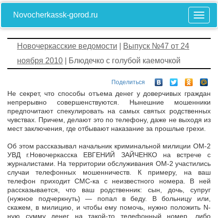
Novocherkassk-gorod.ru
Новочеркасские ведомости
|
Выпуск №47 от 24
ноября 2010
| Блюдечко с голубой каемочкой
Поделиться
Не секрет, что способы отъема денег у доверчивых граждан
непрерывно совершенствуются. Нынешние мошенники
предпочитают спекулировать на самых святых родственных
чувствах. Причем, делают это по телефону, даже не выходя из
мест заключения, где отбывают наказание за прошлые грехи.
Об этом рассказывал начальник криминальной милиции ОМ-2
УВД г.Новочеркасска ЕВГЕНИЙ ЗАЙЧЕНКО на встрече с
журналистами. На территории обслуживания ОМ-2 участились
случаи телефонных мошенничеств. К примеру, на ваш
телефон приходит СМС-ка с неизвестного номера. В ней
рассказывается, что ваш родственник: сын, дочь, супруг
(нужное подчеркнуть) — попал в беду. В больницу или,
скажем, в милицию, и чтобы ему помочь, нужно положить N-
ную сумму денег на такой-то телефонный номер, либо