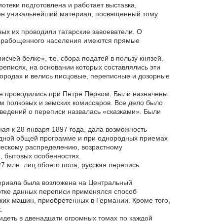
отеки подготовлена и работает выставка,
ен уникальнейший материал, посвященный тому
ых их проводили татарские завоеватели. О
порабощенного населения имеются прямые
счей белке», т.е. сбора податей в пользу князей.
ереписях, на основании которых составлялись эти
 городах и велись писцовые, переписные и дозорные
ые проводились при Петре Первом. Были назначены
 полковых и земских комиссаров. Все дело было
сведений о переписи назвалась «сказками». Были
я к 28 января 1897 года, дала возможность
 одной общей программе и при однородных приемах
ческому распределению, возрастному
, бытовых особенностях.
 млн. лиц обоего пола, русская перепись
териала была возложена на Центральный
отке данных переписи применялся способ
ких машин, приобретенных в Германии. Кроме того,
.
видеть в двенадцати огромных томах по каждой