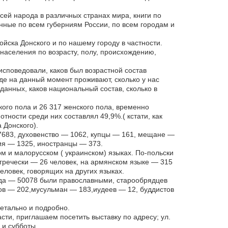
сей народа в различных странах мира, книги по
нные по всем губерниям России, по всем городам и
йска Донского и по нашему городу в частности.
населения по возрасту, полу, происхождению,
исповедовали, каков был возрастной состав
где на данный момент проживают, сколько у нас
данных, каков национальный состав, сколько в
ого пола и 26 317 женского пола, временно
ности среди них составлял 49,9%.( кстати, как
 Донского).
683, духовенство — 1062, купцы — 161, мещане —
ия — 1325, иностранцы — 373.
ом и малорусском ( украинском) языках. По-польски
-гречески — 26 человек, на армянском языке — 315
еловек, говорящих на других языках.
ода — 50078 были православными, старообрядцев
тов — 202,мусульман — 183,иудеев — 12, буддистов
етально и подробно.
сти, приглашаем посетить выставку по адресу; ул.
 и субботы.