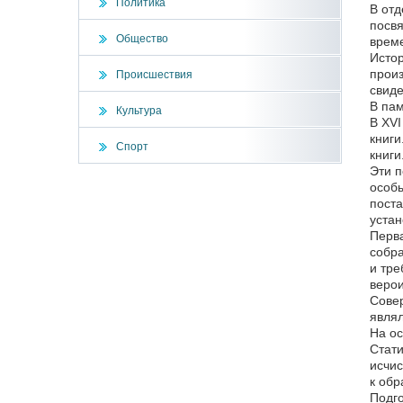
Политика
В отд
посв
Общество
врем
Истор
произ
Происшествия
свиде
В пам
Культура
В ХVI
книги
Спорт
книги
Эти п
особы
поста
устан
Перва
собра
и тре
верои
Совер
являл
На ос
Стати
исчис
к обр
Подго