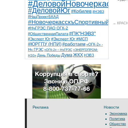
#ДеловойНовочеркасск
#ДеловойЮг
#Кобилев
#НЭВЗ
#НацПроектБКАД
#НовочеркасскъСпортивный
←
КРАС
#НчГРЭС ПАО ОГК-2
#ПК"НЭВЗ"
#ОбщественнаяПалата
#Эксперт Юг
#Эксперт Юг #МСП
#ЮРГПУ (НПИ)
#работаем
«ОГК-2» -
Нч ГРЭС
«ОГК-2» – НчГРЭС
«ЭНЕРГОПРОМ-
Дума
ЖКХ
НЭВЗ
День Победы
НЭЗ»
ТНТ
НчГРЭС
Победа
Собор
ТПП
благоустройство
ветераны
выборы
дети
дороги
казаки
коррупция
космос
парк
общественная палата
пожар
роща
спорт
художники
театр
транспорт
Реклама
Новости
Экономика
Политика
Общество