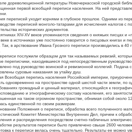
еле дореволюционной литературы Новочеркасской городской библи
ященная первой всеобщей переписи населения. На ней представл
ени.
ия переписей уходит корнями в глубокое прошлое. Одними из перв
водстве переписей монголо-татарами для исчисления налогов с 
тельства исторических документов.
ятниках ХIV-ХV веков упоминаются сведения о княжьих писцах и «пи
 веке в источниках уже постоянно говорится о писцовых книгах и п
. Так, в арствование Ивана Грозного переписи производились в 40
.
ереписи послужили образцом для так называемых ревизий, котор
е переписчики, находившиеся под непосредственным руководством
влено под руководство воинской и ревизионной коллегий. Подача 
овлены суровые наказания за утайку душ.
я Всеобщая перепись населения Российской империи, приуроченна
ть одновременно на пространстве одной шестой части земли, по
бованиях громадный и ценный материал, относящийся к географи
споведанию и этнографическому составу населения, его занятости
шенная на таком огромном пространстве, обнимая собой около 127
ась единственной по своим размерам.
новании Положения о переписи, обработка всего полученного ма
стический Комитет Министерства Внутренних Дел, причем к обраб
ления и распределения посредством счетно-табличных электричес
аботке результатов переписи было привлечено свыше 2600 человек
товка к переписи велась очень тщательно. Результаты ее можно у