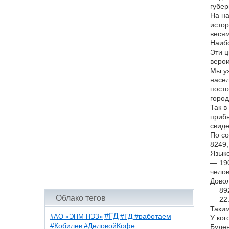
губер
На на
истор
весям
Наибо
Эти ц
верои
Мы уз
насел
посто
город
Так в
прибы
свиде
По с
8249,
Языко
— 190
челов
Довол
— 892
Облако тегов
— 22
Таким
#ГД
#АО «ЭПМ-НЭЗ»
#ГД #работаем
У ког
#ДеловойКофе
#Кобилев
Буден