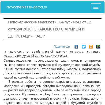
Novocherkassk-gorod.ru
Новочеркасские ведомости
|
Выпуск №41 от 12
октября 2010
| ЗНАКОМСТВО С АРМИЕЙ И
ДЕГУСТАЦИЯ КАШИ
Поделиться
В ПЯТНИЦУ В ВОЙСКОВОЙ ЧАСТИ №42286 ПРОШЕЛ
ОБЩЕГОРОДСКОЙ ДЕНЬ ПРИЗЫВНИКА.
Старшеклассники новочеркасских школ смогли в прямом
смысле слова «прикоснуться» к быту солдат срочной службы.
Юным гостям показали строевой плац, казармы, подготовили
для них выставку боевого оружия и даже угостили гречневой
кашей из самой настоящей полевой кухни.
— В рамках работы по военно-патриотическому воспитанию
молодежи мы проводим сегодня очередной День призывника,
— рассказал корреспондентам «В» заместитель мэра города
Владислав Журавлев. – Подобные мероприятия проводятся
два раза в год – в весенний и осенний призыв. Наша цель –
подготовить сознание молодых людей к будущей службе в