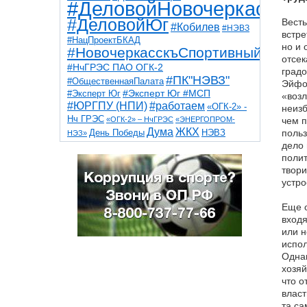
#ДеловойНовочеркасск
#ДеловойЮг
Весть
#Кобилев
#НЭВЗ
встре
#НацПроектБКАД
но и 
#НовочеркасскъСпортивный
отсек
#НчГРЭС ПАО ОГК-2
градо
#ПК"НЭВЗ"
#ОбщественнаяПалата
Эйфор
#Эксперт Юг
#Эксперт Юг #МСП
«возл
#ЮРГПУ (НПИ)
#работаем
«ОГК-2» -
неизб
Нч ГРЭС
«ОГК-2» – НчГРЭС
«ЭНЕРГОПРОМ-
чем п
Дума
ЖКХ
НЭВЗ
польз
День Победы
НЭЗ»
ТНТ
НчГРЭС
дело 
Победа
Собор
ТПП
полит
благоустройство
ветераны
выборы
дети
твори
дороги
казаки
коррупция
космос
устро
парк
общественная палата
пожар
роща
спорт
художники
театр
транспорт
Еще о
вход
или н
испол
Однак
хозяй
что о
власт
та са