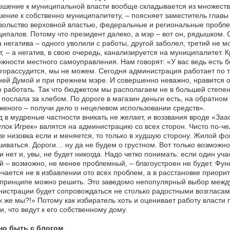
шение к муниципальной власти вообще складывается из множеств
ение к собственно муниципалитету, – поясняет заместитель главы
ольство верховной властью, федеральные и региональные проблем
ипалов. Потому что президент далеко, а мэр – вот он, рядышком. 
 негатива – одного уволили с работы, другой заболел, третий не мо
т, – а негатив, в свою очередь, канализируется на муниципалитет.
жности местного самоуправления. Нам говорят: «У вас ведь есть бю
горассудится, мы не можем. Сегодня администрация работает по т
ей Думой и при прежнем мэре. И совершенно неважно, нравится он
 работать. Так что бюджетом мы располагаем не в большей степен
послала за хлебом. По дороге в магазин деньги есть, на обратном 
еного – получи дело о нецелевом использовании средств».
 в мудреные частности вникать не желает, и воззвания вроде «За
лок Игрек» валятся на администрацию со всех сторон. Чисто по-че
же низовка если и меняется, то только в худшую сторону. Жилой ф
иваться. Дороги… ну да не будем о грустном. Вот только возможно
и нет и, увы, не будет никогда. Надо четко понимать: если один уч
й – возможно, не менее проблемный, – благоустроен не будет. Функ
чается не в избавлении ото всех проблем, а в расстановке приорит
 принципе можно решить. Это заведомо непопулярный выбор межд
истрации будет сопровождаться не столько радостными возгласам
к же мы?!» Потому как избиратель хоть и оценивает работу власти 
и, что ведут к его собственному дому.
но быть с блогом