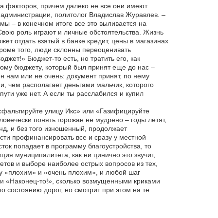
а факторов, причем далеко не все они имеют
 администрации, политолог Владислав Журавлев. –
ы – в конечном итоге все это выливается на
Свою роль играют и личные обстоятельства. Жизнь
жет отдать взятый в банке кредит, цены в магазинах
 Кроме того, люди склонны переоценивать
джет!» Бюджет-то есть, но тратить его, как
ому бюджету, который был принят еще до нас –
 нам или не очень: документ принят, по нему
и, чем располагает деньгами мальчик, которого
пути уже нет. А если ты расслабился и купил
асфальтируйте улицу Икс» или «Газифицируйте
ловечески понять горожан не мудрено – годы летят,
онд, и без того изношенный, продолжает
сти профинансировать все и сразу у местной
асток попадает в программу благоустройства, то
ция муниципалитета, как ни цинично это звучит,
етов и выборе наиболее острых вопросов из тех,
у «плохим» и «очень плохим», и любой шаг
и «Наконец-то!», сколько возмущенными криками
по состоянию дорог, но смотрит при этом на те