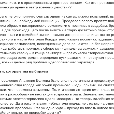
иманием, и с организованным противостоянием. Как это произошло
ическую арену в театр военных действий?
ы отчего-то принято считать одним из самых тяжких испытаний, в
ятной, но необходимой инициации. Преодолел полосу препятствий
им образом викторианские романистки относились к свадьбам: бр
, а для происходящего после визита к алтарю достаточно пары стро
ике – как и в семейной жизни – самое интересное начинается не р
ранного в марте Анатолия Кондратенко «жизнь после» складываетс
еркасск развивается, повседневные дела решаются не без неприятн
ицы работают, порядок в сфере муниципальных закупок и аукционов
тельному сезону – в конце сентября! – практически стопроцентная. 
истрации осмотрелся, определил пути развития и приступил к р
, возник целый ряд проблем идеологического характера.
ги, которые мы выбираем
поражение Анатолия Волкова было вполне логичным и предсказуе
женного отца города как божий промысел. Люди, привыкшие считать, 
али, что перемены возможны. Политическая летаргия сменилась п
ан в разнообразные инстанции возросло в разы. Значительно увел
ничьих ответов терпеливо ждали месяцами, то теперь малейшая з
ольство. Да и рассчитывают избиратели подчас не столько на отве
аченной проблемы. Раз уж одно чудо – приход во власть нового че
ействительно, не произойти другим?