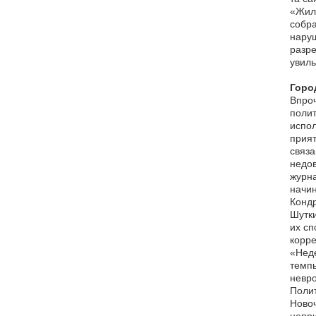
«Жилр
собра
наруш
разре
увиль
Горо
Впроч
полит
испол
прият
связа
недов
журна
начин
Кондр
Шутки
их сп
корре
«Неде
темпы
невро
Полит
Новоч