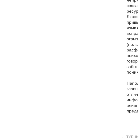
непри
связ
ресур
Люди,
привы
язык 
«спра
огрыз
(нель
расфо
психо
говор
забот
поним
Напол
главн
отлич
инфо
влиян
преде
←
ТУРНИ