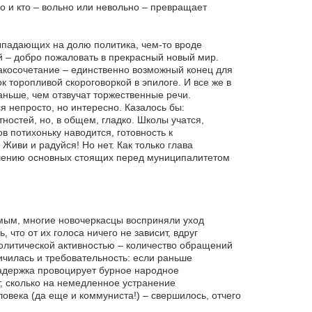
 и кто – вольно или невольно – превращает
ыпадающих на долю политика, чем-то вроде
 – добро пожаловать в прекрасный новый мир.
акосочетание – единственно возможный конец для
к торопливой скороговоркой в эпилоге. И все же в
аньше, чем отзвучат торжественные речи.
я непросто, но интересно. Казалось бы:
остей, но, в общем, гладко. Школы учатся,
 потихоньку наводится, готовность к
Живи и радуйся! Но нет. Как только глава
ешению основных стоящих перед муниципалитетом
мым, многие новочеркасцы восприняли уход
что от их голоса ничего не зависит, вдруг
олитической активностью – количество обращений
ичилась и требовательность: если раньше
адержка провоцирует бурное народное
т, сколько на немедленное устранение
ловека (да еще и коммуниста!) – свершилось, отчего