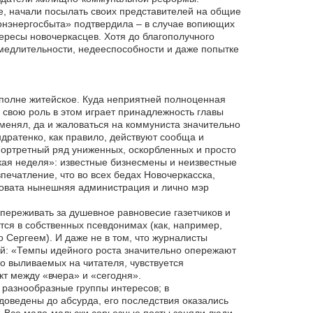
е, начали посылать своих представителей на общие
онэнергосбыта» подтвердила – в случае вопиющих
ересы новочеркасцев. Хотя до благополучного
 медлительности, недееспособности и даже попытке
полне житейское. Куда неприятней полноценная
 свою роль в этом играет принадлежность главы
тменял, да и жаловаться на коммуниста значительно
ндратенко, как правило, действуют сообща и
Портретный ряд униженных, оскорбленных и просто
кая неделя»: известные бизнесмены и неизвестные
печатление, что во всех бедах Новочеркасска,
новата нынешняя администрация и лично мэр
переживать за душевное равновесие газетчиков и
ются в собственных псевдонимах (как, например,
Сергеем). И даже не в том, что журналисты
ой: «Темпы идейного роста значительно опережают
о выливаемых на читателя, чувствуется
т между «вчера» и «сегодня».
разнообразные группы интересов; в
 доведены до абсурда, его последствия оказались