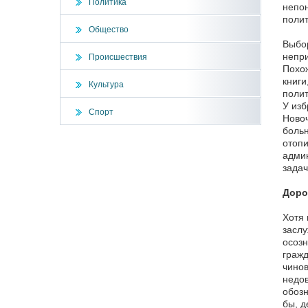
Политика
непон
полит
Общество
Выбор
непри
Происшествия
Похож
книги
Культура
полит
У изб
Спорт
Новоч
больн
отопи
админ
задач
Доро
Хотя 
заслу
осозн
гражд
чинов
недов
обозн
бы, д