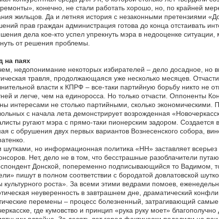
емонты», конечно, не стали работать хорошо, но, по крайней мер
ния жильцов. Да и летняя история с незаконными претензиями «Д
ений прав граждан администрация готова до конца отстаивать инт
шения дела кое-кто успел упрекнуть мэра в недооценке ситуации,
нуть от решения проблемы.
д на паях
ем, недопонимание некоторых избирателей – дело досадное, но в
ическая травля, продолжающаяся уже несколько месяцев. Отчасти
нительной власти к КПРФ – все-таки партийную борьбу никто не о
ней и легче, чем на единоросса. Но только отчасти. Оппоненты Ко
ны интересами не столько партийными, сколько экономическими. 
ольных с начала лета демонстрирует возрожденная «Новочеркасс
листы ругают мэра с прямо-таки пионерским задором. Создается в
ая с обрушения двух первых вариантов Вознесенского собора, ви
атенко.
 шутками, но информационная политика «НН» заставляет всерьез 
онсоров. Нет, дело не в том, что бесстрашные разоблачители пута
спондент Донской, попеременно подписывающийся то Вадимом, то 
ли» пишут в полном соответствии с бородатой довлатовской шутк
 культурного роста». За всеми этими ведрами помоев, еженедельн
тическая неуверенность в завтрашнем дне, драматический конфлик
ические перемены – процесс болезненный, затрагивающий самые 
еркасске, где кумовство и принцип «рука руку моет» благополучно