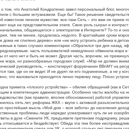
 о том, что Анатолий Кондратенко завел персональный блог, мног
тили с большим энтузиазмом. Еще бы! Такое решение свидетельствуе
об известном личном мужестве: все-таки Сеть – это вам не прием п
ают еще на представительном этапе. Свою роль сыграл и контраст
начальника, общающегося с электоратом в Интернете? То-то и оно
ия, тем не менее, продлилась недолго. В кратчайшие сроки мэр
е дома не спилено дерево» или «не могу устроить ребенка в детск
ежные в таких случаях комментарии «Обратился три дня назад, эф
редсказуемым: часть пользователей немедленно обвинила мэра в то
ы от него нет и быть не может. Другая часть, впрочем, не премину
не мэра, но разнообразных городских служб. «Мэр не должен вник
ический руководитель, – констатирует форумчанин BBnMY на ресурс
тся там, где он не видит. И не дурят ли его подчиненные, а не у ко
ено, что жаловаться приходится лично первому лицу. Плохо устроен
дна примета «плохого устройства» – обилие обращений (как в Сети
ящим в компетенцию администрации. Особенно часты жалобы на н
едовольство (как правило, вполне обоснованное) работой управ
нилось пять лет, реформа ЖКХ – вкупе с активной разъяснительной
о простейшая мысль «Мой дом – моя забота» до населения доходи
ственные проблемы люди нередко усматривают чуть ли не оскорбле
тветы в духе «Смените УК, предъявите претензии подрядчику, реш
ь отписывается и бездействует. Обида эта тем более несправедлив
мая конкурентная среда для УК, о которой столько лет твердили