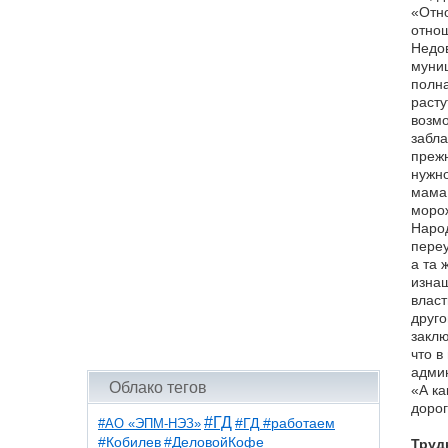
«Отно
отнош
Недов
муниц
полна
расту
возмо
забла
прежн
нужно
мама 
морож
Народ
переу
а та 
изнаш
власт
друго
заклю
что в
админ
Облако тегов
«А ка
дорог
#ГД
#АО «ЭПМ-НЭЗ»
#ГД #работаем
#ДеловойКофе
#Кобилев
Труд