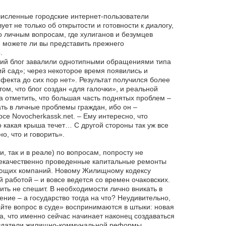
очисленные городские интернет-пользователи
т не только об открытости и готовности к диалогу,
о личным вопросам, где хулиганов и безумцев
: можете ли вы представить прежнего
.
ский блог завалили однотипными обращениями типа
ий сад»; через некоторое время появились и
фекта до сих пор нет». Результат получился более
м, что блог создан «для галочки», и реальной
ла отметить, что большая часть поднятых проблем –
ать в личные проблемы граждан, ибо он –
е Novocherkassk.net. – Ему интересно, что
го какая крыша течет… С другой стороны так уж все
о, что и говорить».
, так и в реале) по вопросам, попросту не
екачественно проведенные капитальные ремонты
ляющих компаний. Новому Жилищному кодексу
 работой – и вовсе ведется со времен очаковских.
ть не спешит. В необходимости лично вникать в
ние – а государство тогда на что? Неудивительно,
айте вопрос в суде» воспринимаются в штыки: новая
а, что именно сейчас начинает наконец создаваться
 создатели жилищно-коммунальной реформы.