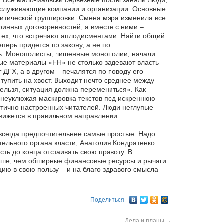
. Все мало-мальски серьезные посты заняли люди,
бслуживающие компании и организации. Основные
итической группировки. Смена мэра изменила все.
инных договоренностей, а вместе с ними –
тех, что встречают аплодисментами. Найти общий
перь придется по закону, а не по
ось. Монополисты, лишенные монополии, начали
ные материалы «НН» не столько задевают власть
 ДГХ, а в другом – печалятся по поводу его
тупить на хвост. Выходит нечто среднее между
ельзя, ситуация должна перемениться». Как
, неуклюжая маскировка текстов под искреннюю
итично настроенных читателей. Люди неглупые
 движется в правильном направлении.
 всегда предпочтительнее самые простые. Надо
ельного органа власти, Анатолия Кондратенко
сть до конца отстаивать свою правоту. В
ьше, чем обширные финансовые ресурсы и рычаги
ию в свою пользу – и на благо здравого смысла –
Поделиться
Дела и планы
→