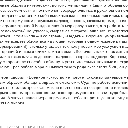
ятными вдвойне. За десять лет город фактически поделили на паи
анные общими интересами, по тому же принципу были отобраны о
сы, возможности и полномочия сосредоточились в руках одной пол
 недавно считавшие себя всесильными, в одночасье лишились стар
чных кормушек и радужных надежд; новость, скажем прямо, не из 
с администрацией Кондратенко (а мэр сразу заявил, что работать те
ведливости») не удалось, смиряться с утратой влияния не хотел
аться. В том числе – и со страниц «Недели». Впрочем, уморитель
зя же всерьез обижаться на людей, которые в одном номере ругают
рмирования!), сколько утешают тех, кому новый мэр уже успел нас
терапией и шаманскими камланиями: «Все очень плохо, так жить н
или в таких случаях древние: надеюсь, вопреки надежде. Впрочем
у о горожанах способна обмануть разве что самых наивных и некр
ают – раз работа мэра вызывает такого рода визг, стало быть, он
еон говорил: «Военное искусство не требует сложных маневров –
ым образом обладать здравым смыслом». Судя по работе исполнит
ают не только трезвость мысли и взвешенная позиция, но и готовно
рмационном противостоянии такое преимущество значит куда бол
ия. А значит шансы мэра переломить неблагоприятную пока ситуац
льно высоки.
Р – БАКЛАНОВСКИЙ, БОЙ — КАЗАЧИЙ