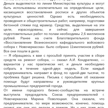
Деньги выделяются по линии Министерства культуры и могут
быть использованы исключительно на определённые цели,
касающиеся восстановления росписи и других объектов
культурных ценностей. Однако есть необходимость
проведения и общестроительных работ, например, подготовки
бетонной стяжки под мрамор. Средства, выделенные на эти
цели, израсходованы, и сейчас для завершения
подготовительных работ по полам необходимы 2,6 миллионов
рублей. Ранее на счете Благотворительного фонда
«Восстановление Вознесенского кафедрального войскового
собора г. Новочеркасска» было собрано 11миллионов рублей.
Все они пошли в дело.
— Я обращаюсь к вам с просьбой принять участие в сборе
средств на ремонт собора, — сказал А.И. Кондратенко, —
вариантов у нас практически нет, и деньги необходимо
собрать в течение одной-двух недель. Если каждый
предприниматель направит в фонд по одной-две тысячи, то
проблема будет решена. Письма с просьбами об оказании
помощи будут направлены и руководителям крупных
промышленных предприятий города.
От имени городского бизнес-сообщества на встрече
выступила председатель Союза предпринимателей г.
Новочеркасска Марина Поволоцкая. Она сказала, что
предприниматели, по мере возможности, конечно, помощь
окажут, как они это делали и прежде. Но у них тоже есть