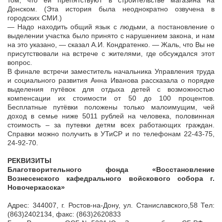
том, что ей препятствуют в строительстве магазина на
Донском. (Эта история была неоднократно озвучена в
городских СМИ.)
— Надо находить общий язык с людьми, а постановление о
выделении участка было принято с нарушением закона, и нам
на это указано, — сказал А.И. Кондратенко. — Жаль, что Вы не
присутствовали на встрече с жителями, где обсуждался этот
вопрос.
В финале встречи заместитель начальника Управления труда
и социального развития Анна Иванова рассказала о порядке
выделения путёвок для отдыха детей с возможностью
компенсации их стоимости от 50 до 100 процентов.
Бесплатные путёвки положены только малоимущим, чей
доход в семье ниже 5011 рублей на человека, половинная
стоимость – за путевки детям всех работающих граждан.
Справки можно получить в УТиСР и по телефонам 22-43-75,
24-92-70.
РЕКВИЗИТЫ
Благотворительного фонда «Восстановление
Вознесенского кафедрального войскового собора г.
Новочеркасска»
Адрес: 344007, г. Ростов-на-Дону, ул. Станиславского,58 Тел:
(863)2402134, факс: (863)2620833