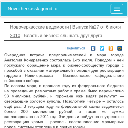
Novocherkassk-gorod.ru
Новочеркасские ведомости
|
Выпуск №27 от 6 июля
2010
| Власть и бизнес: слышать друг друга
Поделиться
Очередная встреча предпринимателей и мэра города
Анатолия Кондратенко состоялась 1-го июля. Поводом к ней
послужило обращение мэра к бизнес-сообществу города с
просьбой в оказании материальной помощи для реставрации
гордости Новочеркасска – Вознесенского кафедрального
войскового собора.
По словам мэра, в прошлом году из федерального бюджета
на проведение ремонтных работ в храме было перечислено
93 миллиона рублей, и горожане уже видят результат —
сверкающие золотом купола. Позолотили четыре – осталось
ещё два. В текущем году из федеральной казны выделяется
более 200 миллионов рублей, и такая же сумма
запланирована на 2011 год. Эти деньги пойдут на внутреннюю
реставрацию храма – роспись, восстановление мраморных
полов, системы отопления и другие нужды.