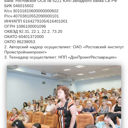
Банк: Ростовское ОСБ № 5221 Юго-Западного банка СБ РФ
БИК 046015602
К/сч 30101810600000000602
Р/сч.40703810552090000101
ИНН/КПП 6164279105/616401001
ОГРН 1086100001096
ОКВЭД 92.31, 22.1, 22.2, 73.20
ОКАТО 60401372000
ОКПО 86238053
2. Авторский надзор осуществляет: ОАО «Ростовский институт
Промстройниипроект»
3. Технадзор осуществляет: НПП «ДонПроектРеставрация»