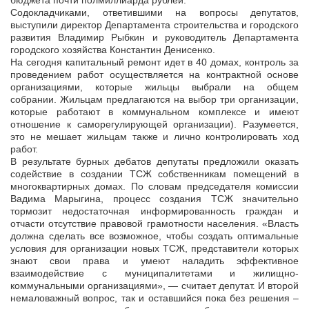
бюджета почти полмиллиарда рублей.
Содокладчиками, ответившими на вопросы депутатов,
выступили директор Департамента строительства и городского
развития Владимир Рыбкин и руководитель Департамента
городского хозяйства Константин Денисенко.
На сегодня капитальный ремонт идет в 40 домах, контроль за
проведением работ осуществляется на контрактной основе
организациями, которые жильцы выбрали на общем
собрании. Жильцам предлагаются на выбор три организации,
которые работают в коммунальном комплексе и имеют
отношение к саморегулирующей организации). Разумеется,
это не мешает жильцам также и лично контролировать ход
работ.
В результате бурных дебатов депутаты предложили оказать
содействие в создании ТСЖ собственникам помещений в
многоквартирных домах. По словам председателя комиссии
Вадима Марыгина, процесс создания ТСЖ значительно
тормозит недостаточная информированность граждан и
отчасти отсутствие правовой грамотности населения. «Власть
должна сделать все возможное, чтобы создать оптимальные
условия для организации новых ТСЖ, представители которых
знают свои права и умеют наладить эффективное
взаимодействие с муниципалитетами и жилищно-
коммунальными организациями», — считает депутат. И второй
немаловажный вопрос, так и оставшийся пока без решения –