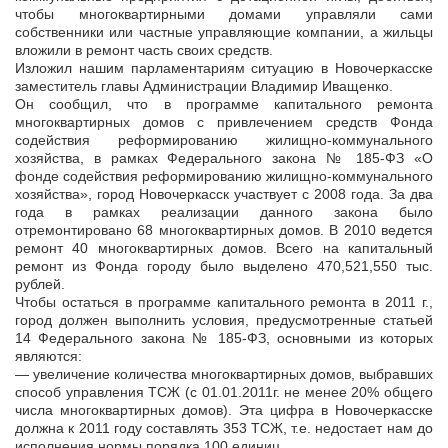
чтобы многоквартирными домами управляли сами
собственники или частные управляющие компании, а жильцы
вложили в ремонт часть своих средств.
Изложил нашим парламентариям ситуацию в Новочеркасске
заместитель главы Администрации Владимир Иващенко.
Он сообщил, что в программе капитального ремонта
многоквартирных домов с привлечением средств Фонда
содействия реформированию жилищно-коммунального
хозяйства, в рамках Федерального закона № 185-ФЗ «О
фонде содействия реформированию жилищно-коммунального
хозяйства», город Новочеркасск участвует с 2008 года. За два
года в рамках реализации данного закона было
отремонтировано 68 многоквартирных домов. В 2010 ведется
ремонт 40 многоквартирных домов. Всего на капитальный
ремонт из Фонда городу было выделено 470,521,550 тыс.
рублей.
Чтобы остаться в программе капитального ремонта в 2011 г.,
город должен выполнить условия, предусмотренные статьей
14 Федерального закона № 185-ФЗ, основными из которых
являются:
— увеличение количества многоквартирных домов, выбравших
способ управления ТСЖ (с 01.01.2011г. не менее 20% общего
числа многоквартирных домов). Эта цифра в Новочеркасске
должна к 2011 году составлять 353 ТСЖ, т.е. недостает нам до
исполнения нормы порядка 100 единиц.