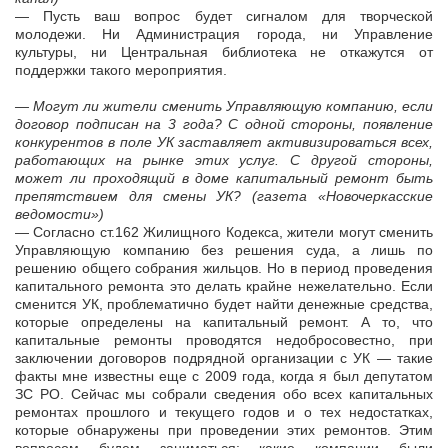
— Пусть ваш вопрос будет сигналом для творческой
молодежи. Ни Администрация города, ни Управление
культуры, ни Центральная библиотека не откажутся от
поддержки такого мероприятия.
— Могут ли жители сменить Управляющую компанию, если
договор подписан на 3 года? С одной стороны, появление
конкурентов в поле УК заставляет активизироваться всех,
работающих на рынке этих услуг. С другой стороны,
может ли проходящий в доме капитальный ремонт быть
препятствием для смены УК? (газета «Новочеркасские
ведомости»)
— Согласно ст.162 Жилищного Кодекса, жители могут сменить
Управляющую компанию без решения суда, а лишь по
решению общего собрания жильцов. Но в период проведения
капитального ремонта это делать крайне нежелательно. Если
сменится УК, проблематично будет найти денежные средства,
которые определены на капитальный ремонт. А то, что
капитальные ремонты проводятся недобросовестно, при
заключении договоров подрядной организации с УК — такие
факты мне известны еще с 2009 года, когда я был депутатом
ЗС РО. Сейчас мы собрали сведения обо всех капитальных
ремонтах прошлого и текущего годов и о тех недостатках,
которые обнаружены при проведении этих ремонтов. Этим