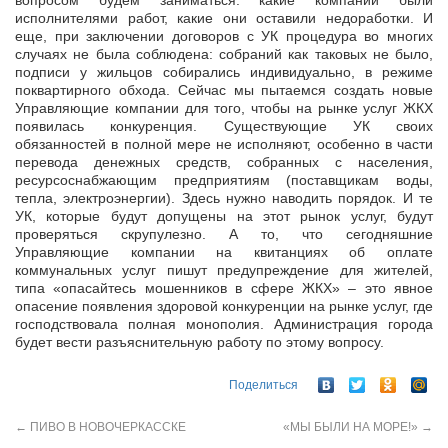
вопросом будем заниматься: какие компании были
исполнителями работ, какие они оставили недоработки. И
еще, при заключении договоров с УК процедура во многих
случаях не была соблюдена: собраний как таковых не было,
подписи у жильцов собирались индивидуально, в режиме
поквартирного обхода. Сейчас мы пытаемся создать новые
Управляющие компании для того, чтобы на рынке услуг ЖКХ
появилась конкуренция. Существующие УК своих
обязанностей в полной мере не исполняют, особенно в части
перевода денежных средств, собранных с населения,
ресурсоснабжающим предприятиям (поставщикам воды,
тепла, электроэнергии). Здесь нужно наводить порядок. И те
УК, которые будут допущены на этот рынок услуг, будут
проверяться скрупулезно. А то, что сегодняшние
Управляющие компании на квитанциях об оплате
коммунальных услуг пишут предупреждение для жителей,
типа «опасайтесь мошенников в сфере ЖКХ» – это явное
опасение появления здоровой конкуренции на рынке услуг, где
господствовала полная монополия. Администрация города
будет вести разъяснительную работу по этому вопросу.
Поделиться
←
ПИВО В НОВОЧЕРКАССКЕ
«МЫ БЫЛИ НА МОРЕ!»
→