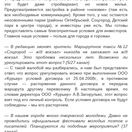
это будет даже стройвариант, но новое жилье.
Предусматривается застройка в районе «низовки» (там есть
все необходимые коммуникации). Кроме того, у нас остаются
неосвоенными парки (районы Октябрьский, Соцгород, Детский
парк в центре города), и инвесторы уже есть. Мы готовы
предоставлять самые благоприятные условия для инвесторов.
Главное наше условие – польза для города и горожан.
— В редакцию звонят зрители. Маршрутное такси №12
«Соцгород — ж/д вокзал» никогда не заезжает на ж/д
вокзал. Это проблема нескольких лет. Возможно ли
урегулировать этот вопрос? (5/27 канал)
— С такой жалобой мы разбирались, и нам был представлен
ответ, что вопрос урегулировать можно при выполнении ООО
«Курьер» условий договора от 25.04.2008г., в противном
случае — расторжение данного договора и передача
маршрута другому перевозчику. В настоящее время, по
словам директора ООО «Курьер» А.В.Загорулько, этот вопрос
взят под его личный контроль. Если условия договора не будут
соблюдены – мы его расторгнем.
— В нашем городе много творческой молодежи. Давно не
проводились официальные фестивали молодых поэтов и
писателей. Планируются ли подобные мероприятия? (37
канал)