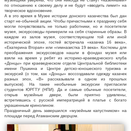
музейщики уверены, что они никогда не станут «казенными»
по отношению к своему делу и не будут «вводить лимит» на
творческое вдохновение.
А в это время в Музее истории донского казачества был дан
старт не-обычной акции. Чтобы причастными к празднику себя
могли почувствовать не только работники, но и посетители
музея, экскурсоводы примерили на себя старинные образы. В
каждом из залов музея, соответствующем той или иной
исторической эпохе, гостей встречала «казачка 16 века»,
«Екатерина Вторая» или «гимназистка 19 века». Костюмы для
преображения экскурсоводов нашли в фондах музея или
взяли на время у ребят из историко-краеведческого клуба
«Донцы» при краеведческом отделе Центральной библиотеки
имени Пушкина и Центре детско-юношеского туризма и
экскурсий (о том, как «Донцы» воссоздавали одежду казачек
разных эпох, «В» рассказывали в одном из прошлых
выпусков). На такие необычные экскурсии пригласили
студентов ЮРГТУ (НПИ). Да и самые обычные посетители,
открыв музейные двери, были приятно удивлены,
встретившись с русской императрицей в платье с богато
украшенным кринолином.
Праздничный день завершился «музейным капустником» на
площади перед Атаманским дворцом.