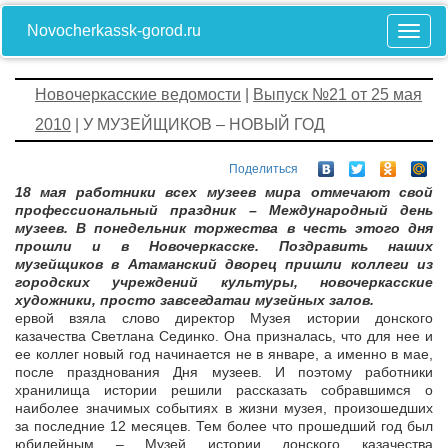
Novocherkassk-gorod.ru
Новочеркасские ведомости
|
Выпуск №21 от 25 мая
2010
| У МУЗЕЙЩИКОВ – НОВЫЙ ГОД
Поделиться
18 мая работники всех музеев мира отмечают свой
профессиональный праздник – Международный день
музеев. В понедельник торжества в честь этого дня
прошли и в Новочеркасске. Поздравить наших
музейщиков в Атаманский дворец пришли коллеги из
городских учреждений культуры, новочеркасские
художники, просто завсегдатаи музейных залов.
ервой взяла слово директор Музея истории донского
казачества Светлана Сединко. Она призналась, что для нее и
ее коллег новый год начинается не в январе, а именно в мае,
после празднования Дня музеев. И поэтому работники
хранилища истории решили рассказать собравшимся о
наиболее значимых событиях в жизни музея, произошедших
за последние 12 месяцев. Тем более что прошедший год был
юбилейным – Музей истории донского казачества