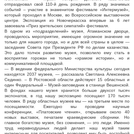
отпраздновал свой 110-й день рождения. В ряду значимых
событий – участие в знаменитом фестивале «Интермузей»,
который проходил в Москве, во Всероссийском выставочном
центре. Экспозиция из Новочеркасска впервые за 6 лет
завоевала «Приз зрительских симпатий» фестиваля.
В одном из «подразделений» музея, Атаманском дворце,
проводилось мероприятие, имеющее огромное значение не
только для нашего города, но и для всей страны в целом —
заседание Совета при Президенте РФ по делам казачества.
Это дало толчок развитию музея, позволило ему стать в
восприятии горожан не только «храмом истории», но и
коммуникативной площадкой.
— В ведении федерального Министерства культуры сегодня
находятся 2037 музеев, — рассказала Светлана Алексеевна
Сединко. – В Ростовской области действуют 15 областных и
один Федеральный – Музей-заповедник в станице Вешенской.
В фондах нашего музея хранится больше двухсот тысяч
экспонатов, в год нашу экспозицию посещают 170 тысяч
человек. В ряду областных музеев мы — на третьем месте по
посещаемости. Ежегодно мы проводим научные
конференции, «Платовские чтения», открываем около 40
новых выставок, печатаем краеведческие сборники. Но
главное богатство музея, без сомнения, — это люди. Именно
труд неравнодушных людей делает наш музей таким
интересным для посетителей, позволяет ему быть достойной