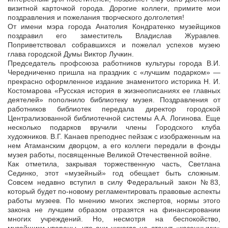
визитной карточкой города. Дорогие коллеги, примите мои
поздравления и пожелания творческого долголетия!
От имени мэра города Анатолия Кондратенко музейщиков
поздравил его заместитель Владислав Журавлев.
Поприветствовал собравшихся и пожелал успехов музею
глава городской Думы Виктор Лучкин.
Председатель профсоюза работников культуры города В.И.
Чередниченко пришла на праздник с «лучшим подарком» —
прекрасно оформленное издание знаменитого историка Н. И.
Костомарова «Русская история в жизнеописаниях ее главных
деятелей» пополнило библиотеку музея. Поздравления от
работников библиотек передала директор городской
Централизованной библиотечной системы А.А. Логинова. Еще
несколько подарков вручили члены Городского клуба
художников. В.Г. Канаев преподнес пейзаж с изображенным на
нем Атаманским дворцом, а его коллеги передали в фонды
музея работы, посвященные Великой Отечественной войне.
Как отметила, закрывая торжественную часть, Светлана
Сединко, этот «музейный» год обещает быть сложным.
Совсем недавно вступил в силу Федеральный закон №83,
который будет по-новому регламентировать правовые аспекты
работы музеев. По мнению многих экспертов, нормы этого
закона не лучшим образом отразятся на финансировании
многих учреждений. Но, несмотря на беспокойство,