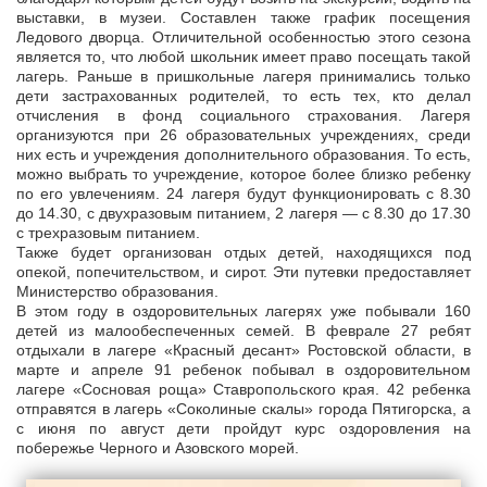
выставки, в музеи. Составлен также график посещения
Ледового дворца. Отличительной особенностью этого сезона
является то, что любой школьник имеет право посещать такой
лагерь. Раньше в пришкольные лагеря принимались только
дети застрахованных родителей, то есть тех, кто делал
отчисления в фонд социального страхования. Лагеря
организуются при 26 образовательных учреждениях, среди
них есть и учреждения дополнительного образования. То есть,
можно выбрать то учреждение, которое более близко ребенку
по его увлечениям. 24 лагеря будут функционировать с 8.30
до 14.30, с двухразовым питанием, 2 лагеря — с 8.30 до 17.30
с трехразовым питанием.
Также будет организован отдых детей, находящихся под
опекой, попечительством, и сирот. Эти путевки предоставляет
Министерство образования.
В этом году в оздоровительных лагерях уже побывали 160
детей из малообеспеченных семей. В феврале 27 ребят
отдыхали в лагере «Красный десант» Ростовской области, в
марте и апреле 91 ребенок побывал в оздоровительном
лагере «Сосновая роща» Ставропольского края. 42 ребенка
отправятся в лагерь «Соколиные скалы» города Пятигорска, а
с июня по август дети пройдут курс оздоровления на
побережье Черного и Азовского морей.