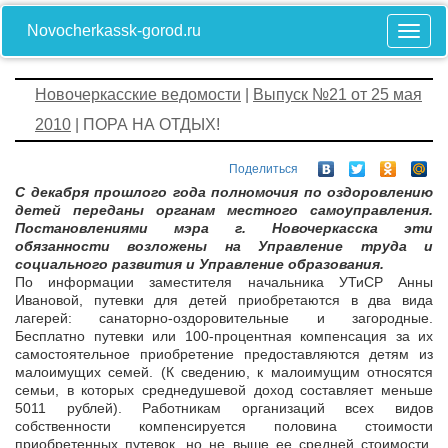
Novocherkassk-gorod.ru
Новочеркасские ведомости
|
Выпуск №21 от 25 мая
2010
| ПОРА НА ОТДЫХ!
Поделиться
С декабря прошлого года полномочия по оздоровлению
детей переданы органам местного самоуправления.
Постановлениями мэра г. Новочеркасска эти
обязанности возложены на Управление труда и
социального развития и Управление образования.
По информации заместителя начальника УТиСР Анны
Ивановой, путевки для детей приобретаются в два вида
лагерей: санаторно-оздоровительные и загородные.
Бесплатно путевки или 100-процентная компенсация за их
самостоятельное приобретение предоставляются детям из
малоимущих семей. (К сведению, к малоимущим относятся
семьи, в которых среднедушевой доход составляет меньше
5011 рублей). Работникам организаций всех видов
собственности компенсируется половина стоимости
приобретенных путевок, но не выше ее средней стоимости,