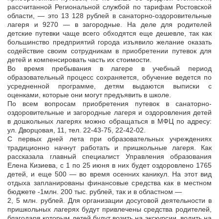
рассчитанной Региональной службой по тарифам Ростовской
области, — это 13 128 рублей в санаторно-оздоровительные
лагеря и 9270 — в загородные. На деле для родителей
детские путевки чаще всего обходятся еще дешевле, так как
большинство предприятий города изъявило желание оказать
содействие своим сотрудникам в приобретении путевок для
детей и компенсировать часть их стоимости.
Во время пребывания в лагере в учебный период
образовательный процесс сохраняется, обучение ведется по
усредненной программе, детям выдаются выписки с
оценками, которые они могут предъявить в школе.
По всем вопросам приобретения путевок в санаторно-
оздоровительные и загородные лагеря и оздоровления детей
в дошкольных лагерях можно обращаться в МФЦ по адресу:
ул. Дворцовая, 11, тел. 22-43-75, 22-42-02.
С первых дней лета при образовательных учреждениях
традиционно начнут работать и пришкольные лагеря. Как
рассказала главный специалист Управления образования
Елена Кизиева, с 1 по 25 июня в них будет оздоровлено 1765
детей, и еще 500 — во время осенних каникул. На этот вид
отдыха запланированы финансовые средства как в местном
бюджете -1млн. 200 тыс. рублей, так и в областном —
2, 5 млн. рублей. Для организации досуговой деятельности в
пришкольных лагерях будут привлечены средства родителей,
благодаря которым детей будут возить на экскурсии, водить на