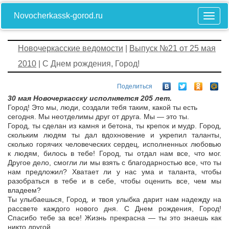
Novocherkassk-gorod.ru
Новочеркасские ведомости
|
Выпуск №21 от 25 мая
2010
| С Днем рождения, Город!
Поделиться
30 мая Новочеркасску исполняется 205 лет.
Город! Это мы, люди, создали тебя таким, какой ты есть
сегодня. Мы неотделимы друг от друга. Мы — это ты.
Город, ты сделан из камня и бетона, ты крепок и мудр. Город,
скольким людям ты дал вдохновение и укрепил таланты,
сколько горячих человеческих сердец, исполненных любовью
к людям, билось в тебе! Город, ты отдал нам все, что мог.
Другое дело, смогли ли мы взять с благодарностью все, что ты
нам предложил? Хватает ли у нас ума и таланта, чтобы
разобраться в тебе и в себе, чтобы оценить все, чем мы
владеем?
Ты улыбаешься, Город, и твоя улыбка дарит нам надежду на
рассвете каждого нового дня. С Днем рождения, Город!
Спасибо тебе за все! Жизнь прекрасна — ты это знаешь как
никто другой.