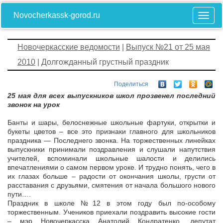
Novocherkassk-gorod.ru
Новочеркасские ведомости
|
Выпуск №21 от 25 мая
2010
| Долгожданный грустный праздник
Поделиться
25 мая для всех выпускников школ прозвенел последний
звонок на урок
Банты и шары, белоснежные школьные фартуки, открытки и
букеты цветов – все это признаки главного для школьников
праздника — Последнего звонка. На торжественных линейках
выпускники принимали поздравления и слушали напутствия
учителей, вспоминали школьные шалости и делились
впечатлениями о самом первом уроке. И трудно понять, чего в
их глазах больше – радости от окончания школы, грусти от
расставания с друзьями, смятения от начала большого нового
пути….
Праздник в школе №12 в этом году был по-особому
торжественным. Учеников приехали поздравить высокие гости
– мэр Новочеркасска Анатолий Кондратенко, депутат