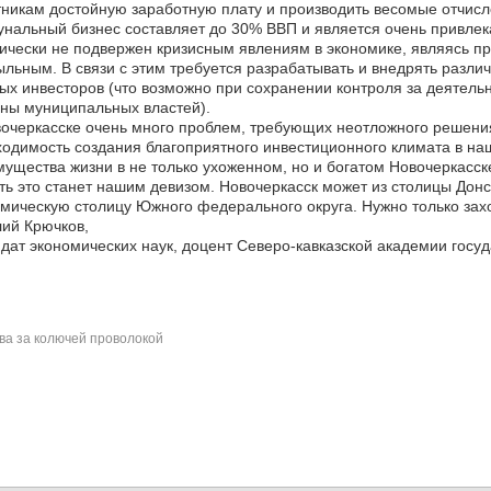
никам достойную заработную плату и производить весомые отчисл
нальный бизнес составляет до 30% ВВП и является очень привлек
ически не подвержен кризисным явлениям в экономике, являясь п
льным. В связи с этим требуется разрабатывать и внедрять разл
ых инвесторов (что возможно при сохранении контроля за деятель
ны муниципальных властей).
очеркасске очень много проблем, требующих неотложного решения
одимость создания благоприятного инвестиционного климата в наш
ущества жизни в не только ухоженном, но и богатом Новочеркасске
ть это станет нашим девизом. Новочеркасск может из столицы Донс
мическую столицу Южного федерального округа. Нужно только захот
ий Крючков,
дат экономических наук, доцент Северо-кавказской академии госу
а за колючей проволокой