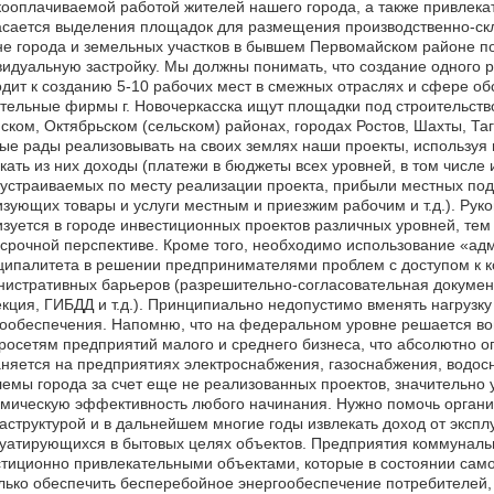
ооплачиваемой работой жителей нашего города, а также привлекат
касается выделения площадок для размещения производственно-с
е города и земельных участков в бывшем Первомайском районе п
идуальную застройку. Мы должны понимать, что создание одного 
дит к созданию 5-10 рабочих мест в смежных отраслях и сфере об
тельные фирмы г. Новочеркасска ищут площадки под строительств
ском, Октябрьском (сельском) районах, городах Ростов, Шахты, Таг
ые рады реализовывать на своих землях наши проекты, используя
кать из них доходы (платежи в бюджеты всех уровней, в том числе
устраиваемых по месту реализации проекта, прибыли местных по
зующих товары и услуги местным и приезжим рабочим и т.д.). Рук
зуется в городе инвестиционных проектов различных уровней, тем б
срочной перспективе. Кроме того, необходимо использование «ад
ципалитета в решении предпринимателями проблем с доступом к 
истративных барьеров (разрешительно-согласовательная докумен
кция, ГИБДД и т.д.). Принципиально недопустимо вменять нагрузку
ообеспечения. Напомню, что на федеральном уровне решается во
росетям предприятий малого и среднего бизнеса, что абсолютно о
няется на предприятиях электроснабжения, газоснабжения, водос
емы города за счет еще не реализованных проектов, значительно 
мическую эффективность любого начинания. Нужно помочь организ
структурой и в дальнейшем многие годы извлекать доход от эксп
уатирующихся в бытовых целях объектов. Предприятия коммунальн
тиционно привлекательными объектами, которые в состоянии сам
лько обеспечить бесперебойное энергообеспечение потребителей, 