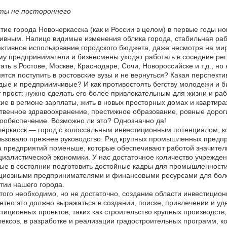
ты не постороннего
тие города Новочеркасска (как и России в целом) в первые годы н
ивным. Налицо видимые изменения облика города, стабильная раб
тивное использование городского бюджета, даже несмотря на ми
у предприниматели и бизнесмены уходят работать в соседние рег
ать в Ростове, Москве, Краснодаре, Сочи, Новороссийске и т.д., н
ятся поступить в ростовские вузы и не вернуться? Какая перспекти
ые и предприимчивые? И как противостоять бегству молодежи и б
 прост: нужно сделать его более привлекательным для жизни и ра
ие в регионе зарплаты, жить в новых просторных домах и квартир
твенное здравоохранение, престижное образование, ровные дорог
ообеспечение. Возможно ли это? Однозначно да!
еркасск — город с колоссальным инвестиционным потенциалом, ко
ьзовало прежнее руководство. Ряд крупных промышленных предпр
 предприятий поменьше, которые обеспечивают работой значитель
циалистической экономики. У нас достаточное количество учрежде
ые в состоянии подготовить достойные кадры для промышленности 
иозными предпринимателями и финансовыми ресурсами для более а
тии нашего города.
того необходимо, но не достаточно, создание области инвестицио
етно это должно выражаться в создании, поиске, привлечении и уд
тиционных проектов, таких как строительство крупных производств,
ексов, в разработке и реализации градостроительных программ, к