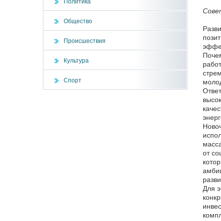
Политика
Сове
Общество
Разви
позит
Происшествия
эффек
Почем
Культура
работ
стрем
Спорт
молод
Ответ
высок
качес
энерг
Новоч
испол
масса
от со
котор
амбиц
разви
Для э
конкр
инвес
компл