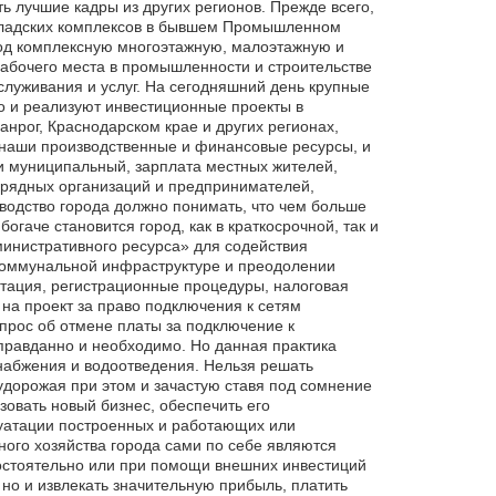
ь лучшие кадры из других регионов. Прежде всего,
кладских комплексов в бывшем Промышленном
од комплексную многоэтажную, малоэтажную и
рабочего места в промышленности и строительстве
служивания и услуг. На сегодняшний день крупные
о и реализуют инвестиционные проекты в
анрог, Краснодарском крае и других регионах,
 наши производственные и финансовые ресурсы, и
 и муниципальный, зарплата местных жителей,
дрядных организаций и предпринимателей,
оводство города должно понимать, что чем больше
огаче становится город, как в краткосрочной, так и
министративного ресурса» для содействия
коммунальной инфраструктуре и преодолении
тация, регистрационные процедуры, налоговая
 на проект за право подключения к сетям
прос об отмене платы за подключение к
правданно и необходимо. Но данная практика
набжения и водоотведения. Нельзя решать
удорожая при этом и зачастую ставя под сомнение
овать новый бизнес, обеспечить его
луатации построенных и работающих или
ого хозяйства города сами по себе являются
остоятельно или при помощи внешних инвестиций
но и извлекать значительную прибыль, платить