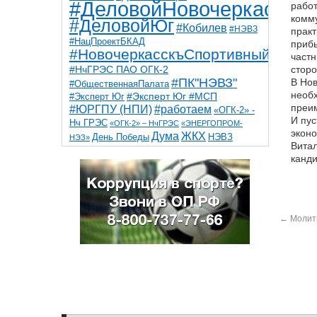
#ДеловойНовочеркасск
работ
комму
#ДеловойЮг
#Кобилев
#НЭВЗ
практ
#НацПроектБКАД
прибы
#НовочеркасскъСпортивный
частн
#НчГРЭС ПАО ОГК-2
сторо
#ПК"НЭВЗ"
В Нов
#ОбщественнаяПалата
необх
#Эксперт Юг
#Эксперт Юг #МСП
преим
#ЮРГПУ (НПИ)
#работаем
«ОГК-2» -
И пус
Нч ГРЭС
«ОГК-2» – НчГРЭС
«ЭНЕРГОПРОМ-
эконо
Дума
ЖКХ
НЭВЗ
День Победы
НЭЗ»
Витал
ТНТ
НчГРЭС
Победа
Собор
ТПП
канди
благоустройство
ветераны
выборы
дети
дороги
казаки
коррупция
космос
парк
общественная палата
пожар
роща
спорт
художники
театр
транспорт
←
Молитв