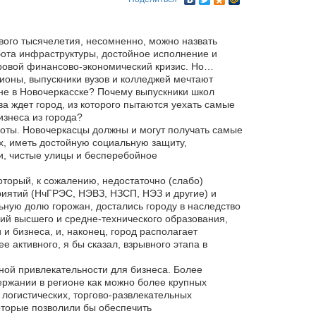
ового тысячелетия, несомненно, можно назвать
ота инфраструктуры, достойное исполнение и
ровой финансово-экономический кризис. Но…
ионы, выпускники вузов и колледжей мечтают
о не в Новочеркасске? Почему выпускники школ
ва ждет город, из которого пытаются уехать самые
изнеса из города?
боты. Новочеркасцы должны и могут получать самые
ах, иметь достойную социальную защиту,
и, чистые улицы и бесперебойное
торый, к сожалению, недостаточно (слабо)
иятий (НчГРЭС, НЭВЗ, НЗСП, НЭЗ и другие) и
ную долю горожан, достались городу в наследство
ний высшего и средне-технического образования,
и бизнеса, и, наконец, город располагает
ктивного, я бы сказал, взрывного этапа в
нной привлекательности для бизнеса. Более
ержании в регионе как можно более крупных
 логистических, торгово-развлекательных
оторые позволили бы обеспечить