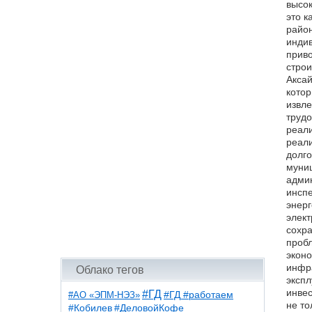
высок
это 
район
индив
приво
строи
Аксай
котор
извле
трудо
реали
реали
долго
муни
админ
инспе
энерг
элект
сохра
пробл
эконо
инфра
Облако тегов
экспл
инвес
#ГД
#АО «ЭПМ-НЭЗ»
#ГД #работаем
не то
#ДеловойКофе
#Кобилев