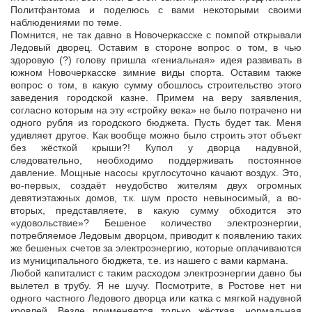
Политфантома и поделюсь с вами некоторыми своими
наблюдениями по теме.
Помнится, не так давно в Новочеркасске с помпой открывали
Ледовый дворец. Оставим в стороне вопрос о том, в чью
здоровую (?) голову пришла «гениальная» идея развивать в
южном Новочеркасске зимние виды спорта. Оставим также
вопрос о том, в какую сумму обошлось строительство этого
заведения городской казне. Примем на веру заявления,
согласно которым на эту «стройку века» не было потрачено ни
одного рубля из городского бюджета. Пусть будет так. Меня
удивляет другое. Как вообще можно было строить этот объект
без жёсткой крыши?! Купол у дворца надувной,
следовательно, необходимо поддерживать постоянное
давление. Мощные насосы круглосуточно качают воздух. Это,
во-первых, создаёт неудобство жителям двух огромных
девятиэтажных домов, т.к. шум просто невыносимый, а во-
вторых, представляете, в какую сумму обходится это
«удовольствие»? Бешеное количество электроэнергии,
потребляемое Ледовым дворцом, приводит к появлению таких
же бешеных счетов за электроэнергию, которые оплачиваются
из муниципального бюджета, т.е. из нашего с вами кармана.
Любой капиталист с таким расходом электроэнергии давно бы
вылетел в трубу. Я не шучу. Посмотрите, в Ростове нет ни
одного частного Ледового дворца или катка с мягкой надувной
кровлей. Везде применяется только жёсткая, нормальная