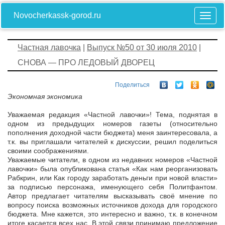
Novocherkassk-gorod.ru
Частная лавочка
|
Выпуск №50 от 30 июля 2010
|
СНОВА — ПРО ЛЕДОВЫЙ ДВОРЕЦ
Поделиться
Экономная экономика
Уважаемая редакция «Частной лавочки»! Тема, поднятая в
одном из предыдущих номеров газеты (относительно
пополнения доходной части бюджета) меня заинтересовала, а
т.к. вы приглашали читателей к дискуссии, решил поделиться
своими соображениями.
Уважаемые читатели, в одном из недавних номеров «Частной
лавочки» была опубликована статья «Как нам реорганизовать
Рабкрин, или Как городу заработать деньги при новой власти»
за подписью персонажа, именующего себя Политфантом.
Автор предлагает читателям высказывать своё мнение по
вопросу поиска возможных источников дохода для городского
бюджета. Мне кажется, это интересно и важно, т.к. в конечном
итоге касается всех нас. В этой связи принимаю предложение