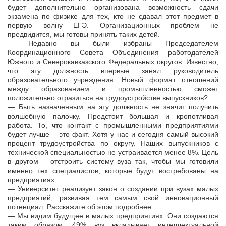
будет дополнительно организована возможность сдачи
экзамена по физике для тех, кто не сдавал этот предмет в
первую волну ЕГЭ. Организационных проблем не
предвидится, мы готовы принять таких детей.
— Недавно вы были избраны Председателем
Координационного Совета Объединения работодателей
Южного и Северокавказского Федеральных округов. Известно,
что эту должность впервые занял руководитель
образовательного учреждения. Новый формат отношений
между образованием и промышленностью сможет
положительно отразиться на трудоустройстве выпускников?
— Быть назначенным на эту должность не значит получить
волшебную палочку. Предстоит большая и кропотливая
работа. То, что контакт с промышленными предприятиями
будет лучше – это факт. Хотя у нас и сегодня самый высокий
процент трудоустройства по округу. Наших выпускников с
технической специальностью не устраивается менее 8%. Цель
в другом – отстроить систему вуза так, чтобы мы готовили
именно тех специалистов, которые будут востребованы на
предприятиях.
— Университет реализует закон о создании при вузах малых
предприятий, развивая тем самым свой инновационный
потенциал. Расскажите об этом подробнее.
— Мы видим будущее в малых предприятиях. Они создаются
таким образом: 49% вуз вкладывает интеллектуальной