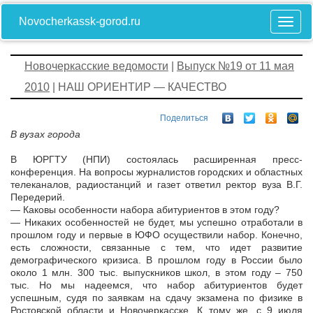
Novocherkassk-gorod.ru
Новочеркасские ведомости
|
Выпуск №19 от 11 мая
2010
| НАШ ОРИЕНТИР — КАЧЕСТВО
Поделиться
В вузах города
В ЮРГТУ (НПИ) состоялась расширенная пресс-
конференция. На вопросы журналистов городских и областных
телеканалов, радиостанций и газет ответил ректор вуза В.Г.
Передерий.
— Каковы особенности набора абитуриентов в этом году?
— Никаких особенностей не будет, мы успешно отработали в
прошлом году и первые в ЮФО осуществили набор. Конечно,
есть сложности, связанные с тем, что идет развитие
демографического кризиса. В прошлом году в России было
около 1 млн. 300 тыс. выпускников школ, в этом году – 750
тыс. Но мы надеемся, что набор абитуриентов будет
успешным, судя по заявкам на сдачу экзамена по физике в
Ростовской области и Новочеркасске. К тому же, с 9 июля