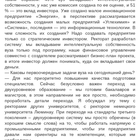
собственности, у нас уже комиссия создана по ее оценке, и 51
% — это вклад инвестора. Уже создано малое инновационное
предприятие «Энергия», в перспективе рассматривается
возможность создания малых предприятий «Углехимия» и
«Система», последняя — это информационные технологии. В
чем сложность их создания? Надо создавать предприятие
только со стратегическим инвестором. Ректорат разработал
систему: мы вкладываем интеллектуальную собственность
вуза только под программу, наше финансовое управление
совместно с создателем рассматривают бизнес-план проекта,
в итоге инвестор должен понимать, куда он вкладывает свои
деньги.
— Каковы первоочередные задачи вуза на сегодняшний день?
— Для нас приоритетно повышение качества подготовки
специалистов. Сейчас безусловно важен переход на
двухуровневое образование – мы готовим бакалавров и
магистров, в этом направлении не все просто, необходимо
проработать детали перехода. Я обсуждал эту тему с
ректорами других университетов, с ректором немецкого
университета Люминау. При переходе на стандарты третьего
поколения – двухуровневую систему мы просто обречены (в
хорошем смысле слова) на то, чтобы работать напрямую с
промышленными предприятиями, чтобы эти предприятия
давали нам ориентиры на те компетенции, которые им