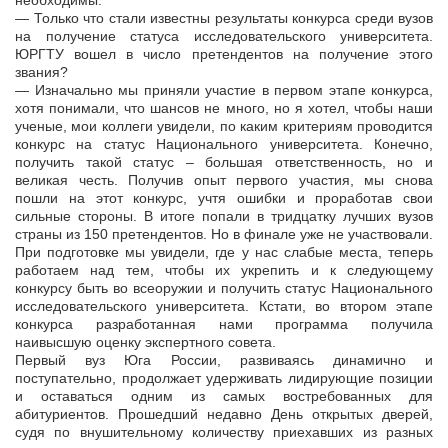
необходимы.
— Только что стали известны результаты конкурса среди вузов
на получение статуса исследовательского университета.
ЮРГТУ вошел в число претендентов на получение этого
звания?
— Изначально мы приняли участие в первом этапе конкурса,
хотя понимали, что шансов не много, но я хотел, чтобы наши
ученые, мои коллеги увидели, по каким критериям проводится
конкурс на статус Национального университета. Конечно,
получить такой статус – большая ответственность, но и
великая честь. Получив опыт первого участия, мы снова
пошли на этот конкурс, учтя ошибки и проработав свои
сильные стороны. В итоге попали в тридцатку лучших вузов
страны из 150 претендентов. Но в финале уже не участвовали.
При подготовке мы увидели, где у нас слабые места, теперь
работаем над тем, чтобы их укрепить и к следующему
конкурсу быть во всеоружии и получить статус Национального
исследовательского университета. Кстати, во втором этапе
конкурса разработанная нами программа получила
наивысшую оценку экспертного совета.
Первый вуз Юга России, развиваясь динамично и
поступательно, продолжает удерживать лидирующие позиции
и оставаться одним из самых востребованных для
абитуриентов. Прошедший недавно День открытых дверей,
судя по внушительному количеству приехавших из разных