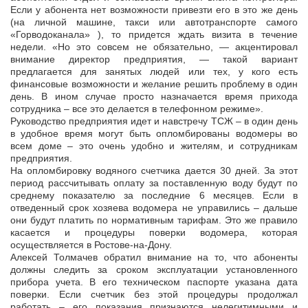
Если у абонента нет возможности привезти его в это же день
(на личной машине, такси или автотранспорте самого
«Горводоканала» ), то придется ждать визита в течение
недели. «Но это совсем не обязательно, — акцентировал
внимание директор предприятия, — такой вариант
предлагается для занятых людей или тех, у кого есть
финансовые возможности и желание решить проблему в один
день. В ином случае просто назначается время прихода
сотрудника – все это делается в телефонном режиме».
Руководство предприятия идет и навстречу ТСЖ – в один день
в удобное время могут быть опломбированы водомеры во
всем доме – это очень удобно и жителям, и сотрудникам
предприятия.
На опломбировку водяного счетчика дается 30 дней. За этот
период рассчитывать оплату за поставленную воду будут по
среднему показателю за последние 6 месяцев. Если в
отведенный срок хозяева водомера не управились – дальше
они будут платить по нормативным тарифам. Это же правило
касается и процедуры поверки водомера, которая
осуществляется в Ростове-на-Дону.
Алексей Толмачев обратил внимание на то, что абоненты
должны следить за сроком эксплуатации установленного
прибора учета. В его техническом паспорте указана дата
поверки. Если счетчик без этой процедуры продолжал
работать – его показания признаются нелегитимными и