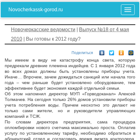
Novocherkassk-gorod.ru
Новочеркасские ведомости
|
Выпуск №18 от 4 мая
2010
| Вы готовы к 2012 году?
Поделиться
Мы имеем в виду не катастрофу конца света, которую
предрекали древние племена индейцев. С 1 января 2012 года
во всех домах должны быть установлены приборы учета.
Иначе… Впрочем, зачем дожидаться санкций или начала того
года – чем раньше будет установлено оборудование, тем
эффективнее будет экономия каждой отдельной семьи.
Об этом напомнил директор МУП «Горводоканал» Алексей
Толмачев. На сегодня только 26% домов установили приборы
учета потребления воды. Причем неохотно это делают не
только сами жители, но и руководители управляющих
компаний и ТСЖ.
По словам директора предприятия, сама процедура
опломбировки нового счетчика максимально проста. Оплатив
услугу по установленному тарифу, необходимо обратиться в
абонентский отдел и согласовать время визита контролера.