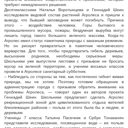
требуют немедленного решения.
Десятиклассники Наталья Воротынцева и Геннадий Шеин
исследовали видовой состав растений Агролеса и пришли к
выводу, что бывший заповедник может погибнуть. Причина
этого – воздействие человека. Горы бытового и
промышленного мусора, пожары, бездумная вырубка могут
лишить город такого большого зеленого массива. Когда-то
Агролес имел статус памятника природы с заказным режимом.
Но он рискует превратиться в памятник человеческого
варварства. Для того, чтобы предотвратить гибель деревьев,
высыхание родников, необходимы серьезные меры.
Школьники уже выпустили листовки с призывом не бросать
мусор на зеленой территории, а ученики восьмых классов
провели в Агролесе санитарный субботник.
– Наблюдать со стороны за тем, как постепенно гибнет живая
природа, мы не хотим. Поэтому готовим обращение в
администрацию города с призывом обратить внимание на
проблемы Агролеса, — говорит один из авторов проекта
Геннадий Шеин. Школьники предлагают сделать Агролес
рекреационной зоной для цивилизованного отдыха жителей
близлежащих районов – польза от этого была бы и людям, и
деревьям.
Ученицы 7 класса Татьяна Пасечник и Србуи Тонаканян
представили исследование, посвященное воде – ее пользе