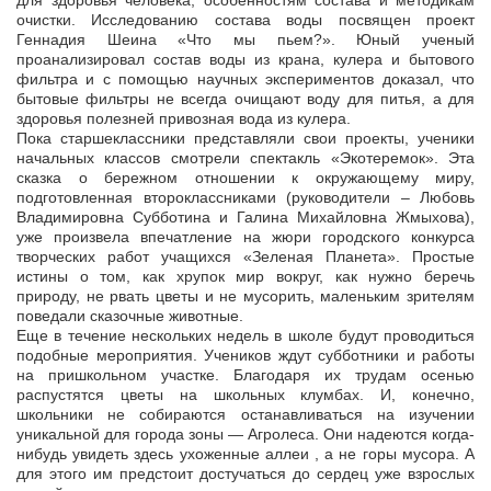
для здоровья человека, особенностям состава и методикам
очистки. Исследованию состава воды посвящен проект
Геннадия Шеина «Что мы пьем?». Юный ученый
проанализировал состав воды из крана, кулера и бытового
фильтра и с помощью научных экспериментов доказал, что
бытовые фильтры не всегда очищают воду для питья, а для
здоровья полезней привозная вода из кулера.
Пока старшеклассники представляли свои проекты, ученики
начальных классов смотрели спектакль «Экотеремок». Эта
сказка о бережном отношении к окружающему миру,
подготовленная второклассниками (руководители – Любовь
Владимировна Субботина и Галина Михайловна Жмыхова),
уже произвела впечатление на жюри городского конкурса
творческих работ учащихся «Зеленая Планета». Простые
истины о том, как хрупок мир вокруг, как нужно беречь
природу, не рвать цветы и не мусорить, маленьким зрителям
поведали сказочные животные.
Еще в течение нескольких недель в школе будут проводиться
подобные мероприятия. Учеников ждут субботники и работы
на пришкольном участке. Благодаря их трудам осенью
распустятся цветы на школьных клумбах. И, конечно,
школьники не собираются останавливаться на изучении
уникальной для города зоны — Агролеса. Они надеются когда-
нибудь увидеть здесь ухоженные аллеи , а не горы мусора. А
для этого им предстоит достучаться до сердец уже взрослых