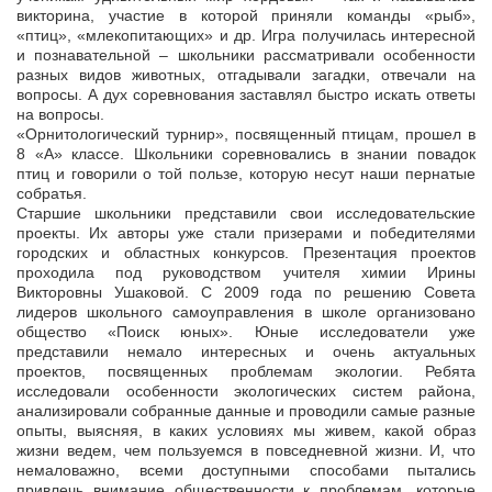
викторина, участие в которой приняли команды «рыб»,
«птиц», «млекопитающих» и др. Игра получилась интересной
и познавательной – школьники рассматривали особенности
разных видов животных, отгадывали загадки, отвечали на
вопросы. А дух соревнования заставлял быстро искать ответы
на вопросы.
«Орнитологический турнир», посвященный птицам, прошел в
8 «А» классе. Школьники соревновались в знании повадок
птиц и говорили о той пользе, которую несут наши пернатые
собратья.
Старшие школьники представили свои исследовательские
проекты. Их авторы уже стали призерами и победителями
городских и областных конкурсов. Презентация проектов
проходила под руководством учителя химии Ирины
Викторовны Ушаковой. С 2009 года по решению Совета
лидеров школьного самоуправления в школе организовано
общество «Поиск юных». Юные исследователи уже
представили немало интересных и очень актуальных
проектов, посвященных проблемам экологии. Ребята
исследовали особенности экологических систем района,
анализировали собранные данные и проводили самые разные
опыты, выясняя, в каких условиях мы живем, какой образ
жизни ведем, чем пользуемся в повседневной жизни. И, что
немаловажно, всеми доступными способами пытались
привлечь внимание общественности к проблемам, которые