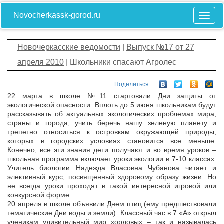
Novocherkassk-gorod.ru
Новочеркасские ведомости
|
Выпуск №17 от 27
апреля 2010
| Школьники спасают Агролес
Поделиться
22 марта в школе №11 стартовали Дни защиты от
экологической опасности. Вплоть до 5 июня школьникам будут
рассказывать об актуальных экологических проблемах мира,
страны и города, учить беречь нашу зеленую планету и
трепетно относиться к островкам окружающей природы,
которых в городских условиях становится все меньше.
Конечно, все эти знания дети получают и во время уроков –
школьная программа включает уроки экологии в 7-10 классах.
Учитель биологии Надежда Власовна Чубанова читает и
элективный курс, посвященный здоровому образу жизни. Но
не всегда уроки проходят в такой интересной игровой или
конкурсной форме.
20 апреля в школе объявили Днем птиц (ему предшествовали
тематические Дни воды и земли). Классный час в 7 «А» открыл
ученикам удивительный мир хордовых – так и называлась