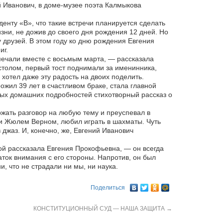
й Иванович, в доме-музее поэта Калмыкова
енту «В», что такие встречи планируется сделать
ни, не дожив до своего дня рождения 12 дней. Но
гу друзей. В этом году ко дню рождения Евгения
иг.
ечали вместе с восьмым марта, — рассказала
столом, первый тост поднимали за именинника,
 хотел даже эту радость на двоих поделить.
жил 39 лет в счастливом браке, стала главной
ых домашних подробностей стихотворный рассказ о
ржать разговор на любую тему и преуспевал в
 и Жюлем Верном, любил играть в шахматы. Чуть
джаз. И, конечно, же, Евгений Иванович
кой рассказала Евгения Прокофьевна, — он всегда
ток внимания с его стороны. Напротив, он был
, что не страдали ни мы, ни наука.
Поделиться
КОНСТИТУЦИОННЫЙ СУД — НАША ЗАЩИТА
→