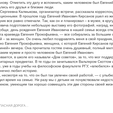
нову. Отметить эту дату и вспомнить, каким человеком был Евгени
лись его друзья и близкие люди.
Сергеевна Калмыкова, организатор встречи, рассказала корреспонд
ционными. В прошлом году Евгений Иванович Кирсанов ушел из жиз
ник все равно отмечали. Так, как он и планировал – в музее, в кру
вича подготовили небольшую выставку его фотографий, наград, кн
бще, день рождения Евгения Ивановича в нашей семье всегда отм
га краеведа Евгения Прокофьевна, — все собирались за большим 
й – за женщин. Он очень любил поздравлять меня в свой праздник,
о Евгения Прокофьевна, женщина, с которой Евгений Кирсанов про
иней» вечера. Она прочитала гостям очень душевный, полный мил
каким мужем и просто человеком был Евгений Иванович.
вается, в школе его называли «Дом советов», за то, что мог подде
итарных предметах. В те годы он зачитывался Вальтером Скоттом
, уже в годы учебы на философском факультете РГУ, «влюбился» в 
нечно любил историю.
 несмотря на то, что он был так увлечен своей работой, — с улыб
ил время на семью. Ни разу мы с детьми не почувствовали недоста
еком, умеющим так хорошо совмещать эти две стороны своей жизни
ПАСНАЯ ДОРОГА…