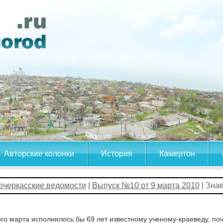
Авторские колонки
История
Камертон
очеркасские ведомости
|
Выпуск №10 от 9 марта 2010
| Зна
го марта исполнилось бы 69 лет известному ученому-краеведу, п