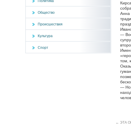
Политика
Кирса
собра
Общество
Анна 
тради
празд
Происшествия
Ивано
— Воо
Культура
супру
второ
Спорт
Именн
«геро
том, 
Оказы
гуман
позже
беско
— Но,
наход
челов
←
ЭТА О