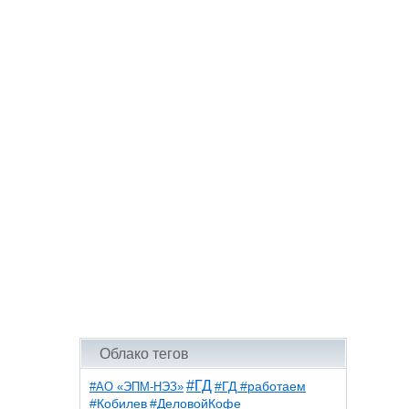
Облако тегов
#ГД
#АО «ЭПМ-НЭЗ»
#ГД #работаем
#ДеловойКофе
#Кобилев