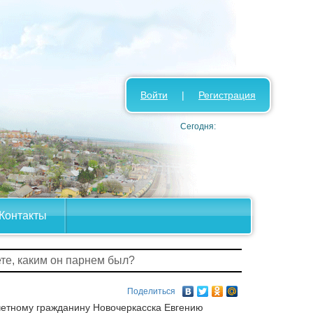
Войти
|
Регистрация
Сегодня:
Контакты
ете, каким он парнем был?
Поделиться
очетному гражданину Новочеркасска Евгению