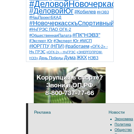
#ДеловойНовочеркасск
#ДеловойЮг
#Кобилев
#НЭВЗ
#НацПроектБКАД
#НовочеркасскъСпортивный
#НчГРЭС ПАО ОГК-2
#ПК"НЭВЗ"
#ОбщественнаяПалата
#Эксперт Юг
#Эксперт Юг #МСП
#ЮРГПУ (НПИ)
#работаем
«ОГК-2» -
Нч ГРЭС
«ОГК-2» – НчГРЭС
«ЭНЕРГОПРОМ-
Дума
ЖКХ
НЭВЗ
День Победы
НЭЗ»
ТНТ
НчГРЭС
Победа
Собор
ТПП
благоустройство
ветераны
выборы
дети
дороги
казаки
коррупция
космос
парк
общественная палата
пожар
роща
спорт
художники
театр
транспорт
Реклама
Новости
Экономика
Политика
Общество