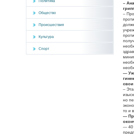
Политика
– Ан
грип
Общество
– Про
проти
долже
Происшествия
учреж
проти
Культура
получ
необх
Спорт
здрав
миним
необх
необ
— Уж
гине
свои
– Эта
изыск
но пе
эконо
то и 
— Пр
окон
— 40 
предп