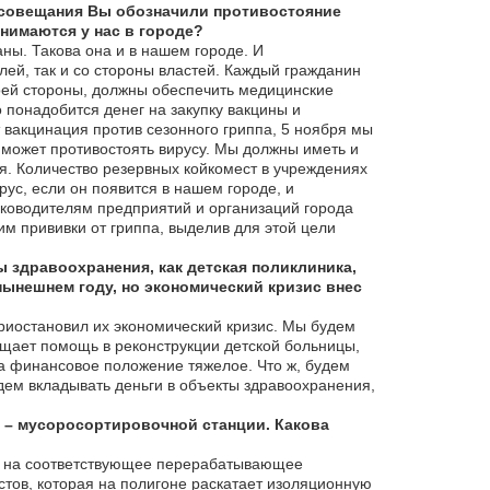
 совещания Вы обозначили противостояние
инимаются у нас в городе?
ны. Такова она и в нашем городе. И
лей, так и со стороны властей. Каждый гражданин
воей стороны, должны обеспечить медицинские
понадобится денег на закупку вакцины и
 вакцинация против сезонного гриппа, 5 ноября мы
 может противостоять вирусу. Мы должны иметь и
я. Количество резервных койкомест в учреждениях
ус, если он появится в нашем городе, и
уководителям предприятий и организаций города
м прививки от гриппа, выделив для этой цели
 здравоохранения, как детская поликлиника,
нынешнем году, но экономический кризис внес
приостановил их экономический кризис. Мы будем
ещает помощь в реконструкции детской больницы,
а финансовое положение тяжелое. Что ж, будем
дем вкладывать деньги в объекты здравоохранения,
 – мусоросортировочной станции. Какова
ся на соответствующее перерабатывающее
тов, которая на полигоне раскатает изоляционную