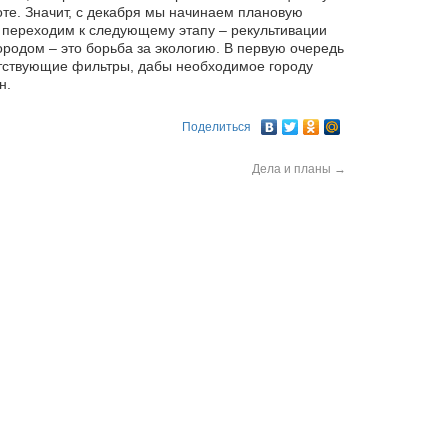
боте. Значит, с декабря мы начинаем плановую
е переходим к следующему этапу – рекультивации
ородом – это борьба за экологию. В первую очередь
тствующие фильтры, дабы необходимое городу
н.
Поделиться
Дела и планы
→