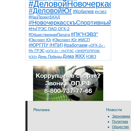
#ДеловойНовочеркасск
#ДеловойЮг
#Кобилев
#НЭВЗ
#НацПроектБКАД
#НовочеркасскъСпортивный
#НчГРЭС ПАО ОГК-2
#ПК"НЭВЗ"
#ОбщественнаяПалата
#Эксперт Юг
#Эксперт Юг #МСП
#ЮРГПУ (НПИ)
#работаем
«ОГК-2» -
Нч ГРЭС
«ОГК-2» – НчГРЭС
«ЭНЕРГОПРОМ-
Дума
ЖКХ
НЭВЗ
День Победы
НЭЗ»
ТНТ
НчГРЭС
Победа
Собор
ТПП
благоустройство
ветераны
выборы
дети
дороги
казаки
коррупция
космос
парк
общественная палата
пожар
роща
спорт
художники
театр
транспорт
Реклама
Новости
Экономика
Политика
Общество