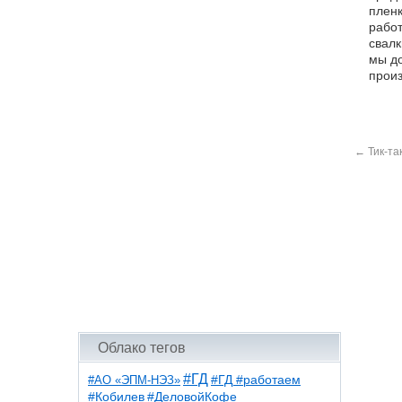
пленк
работ
свалк
мы д
произ
←
Тик-та
Облако тегов
#ГД
#АО «ЭПМ-НЭЗ»
#ГД #работаем
#ДеловойКофе
#Кобилев