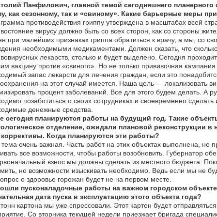
атолий Панфилович, главной темой сегодняшнего планерного
пу, как сезонному, так и «свиному». Какие барьерные меры пр
грамма противодействия гриппу утверждена в масштабах всей стра
востояние вирусу должно быть со всех сторон, как со стороны жите
н при малейших признаках гриппа обратиться к врачу, а мы, со с
дения необходимыми медикаментами. Должен сказать, что сколько 
вовирусных лекарств, столько и будет выделено. Сегодня проходит
им вакцину против «свиного». Но не только прививочная кампания
одимый запас лекарств для лечения граждан, если это понадобитс
оохранения на этот случай имеется. Наша цель — локализовать вир
изировать процент заболеваний. Все для этого будем делать. А р
одимо позаботиться о своих сотрудниках и своевременно сделать и
ходимые денежные средства.
е сегодня планируются работы на будущий год. Такие объекты
кологическое отделение, ожидали плановой реконструкции в 
 коррективы. Когда планируются эти работы?
 тема очень важная. Часть работ на этих объектах выполнена, но 
ивать все возможности, чтобы работы возобновить. Губернатор об
рвоначальный взнос мы должны сделать из местного бюджета. Пок
мить, но возможности изыскивать необходимо. Ведь если мы не бу
вопрос о здоровье горожан будет не на первом месте.
ошли пусконаладочные работы на важном городском объекте
чательная дата пуска в эксплуатацию этого объекта года?
тонн картона мы уже спрессовали. Этот картон будет отправлять
риятие. Со вторника текущей недели приезжает бригада специалис