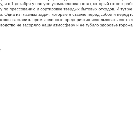
у, и с 1 декабря у нас уже укомплектован штат, который готов к ра
у по прессованию и сортировке твердых бытовых отходов. И тут ж
и. Одна из главных задач, которые я ставлю перед собой и перед г
олжны заставить промышленные предприятия использовать соотве
водство не засоряло нашу атмосферу и не губило здоровье горожа
к