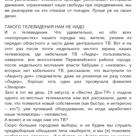
движения, ограничивает наши свободы при передвижении, мы
же реагируем на это отказом от поездок. Лучше уж на своих
двоих.
ТАКОГО ТЕЛЕВИДЕНИЯ НАМ НЕ НАДО
И о телевидении. Что удивительно, но обо всех
«нехорошестях» нашего городка мы, жители, узнаем из
передач областного и часто даже центрального ТВ. Вот и на
этот раз после почти недельного чистого экрана наших
телевизоров, где кабельным ТВ «Лидер» пользовались,
наверное, все многоэтажки Первомайского района города,
после недельного молчания власти бабушки с «низовок», у
которых нет кабельного ТВ, рассказали, что выступили по
«Акценту дня» следователи, даже не упомянув ни разу слово
«Лидер». Хорошо хоть один раз прозвучала фамилия
«Захаров».
Зато в тот же день, 19 августа, в «Вестях Дон-ТР» с подачи
одного из местных телеканалов нам всё рассказали, даже о
том, что появился новый собственник (как быстро, и интересно
– кто?), уже купивший оборудование, но когда заработают
наши телевизоры – неизвестно.
А может, и не надо нам это ТВ?
Скоро большие городские выборы, и не будем мы слушать
предвыборные обещания типа «выберете, и мы (я) поможем,