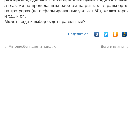
разберемся, сделаем». И выбирать мы будем тогда не ушами,
а глазами по проделанным работам на рынках, в транспорте,
на тротуарах (не асфальтированных уже лет 50), жилконторах
и т.д., и т.п.
Может, тогда и выбор будет правильный?
Поделиться
←
Автопробег памяти павших
Дела и планы
→