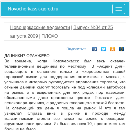
Novocherkassk-gorod.ru
Новочеркасские ведомости
|
Выпуск №34 от 25
августа 2009
| ПЛОХО
Поделиться
ДАЧНИКИ? ОРАНЖЕВО…
Во времена, когда Новочеркасск был весь охвачен
телевизионным вещанием по местному ТВ «Акцент дня»,
вещающего в основном только о «хорошестях» нашей
городской жизни для поддержания оптимизма в массах, я
услышала в интервью руководителя управления торговли, что
отныне дачники смогут торговать не под колесами автобусов
на рынке, а в выделенных для них рядах под навесами,
обозначенными даже оранжевым цветом. Показали даже
пенсионера-дачника, с радостью говорящего о такой благости.
На следующий же день я пошла на рынок. И что я там
увидела? Справа вниз в рынке в проходе между
магазинчиками стояли все также на земле с овощами-
фруктами наши дачники. Их было человек 10, просто мест там
больше не было.