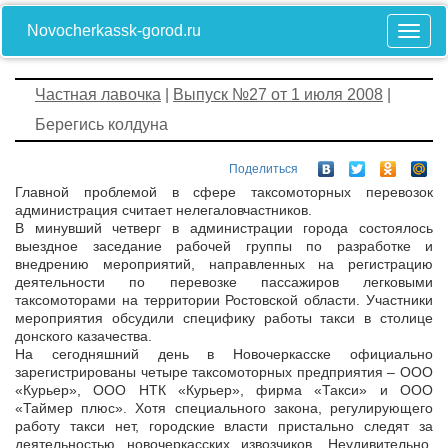
Novocherkassk-gorod.ru
Частная лавочка
|
Выпуск №27 от 1 июля 2008
|
Берегись колдуна
Поделиться
Главной проблемой в сфере таксомоторных перевозок
администрация считает нелегалов­частников.
В минувший четверг в администрации города состоялось
выездное заседание рабочей группы по разработке и
внедрению мероприятий, направленных на регистрацию
деятельности по перевозке пассажиров легковыми
таксомоторами на территории Ростовской области. Участники
мероприятия обсудили специфику работы такси в столице
донского казачества.
На сегодняшний день в Новочеркасске официально
зарегистрированы четыре таксомоторных предприятия – ООО
«Курьер», ООО НТК «Курьер», фирма «Такси» и ООО
«Таймер плюс». Хотя специального закона, регулирующего
работу такси нет, городские власти пристально следят за
деятельностью новочеркасских извозчиков. Неудивительно,