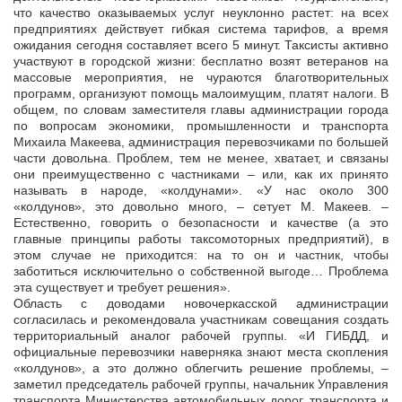
что качество оказываемых услуг неуклонно растет: на всех
предприятиях действует гибкая система тарифов, а время
ожидания сегодня составляет всего 5 минут. Таксисты активно
участвуют в городской жизни: бесплатно возят ветеранов на
массовые мероприятия, не чураются благотворительных
программ, организуют помощь малоимущим, платят налоги. В
общем, по словам заместителя главы администрации города
по вопросам экономики, промышленности и транспорта
Михаила Макеева, администрация перевозчиками по большей
части довольна. Проблем, тем не менее, хватает, и связаны
они преимущественно с частниками – или, как их принято
называть в народе, «колдунами». «У нас около 300
«колдунов», это довольно много, – сетует М. Макеев. –
Естественно, говорить о безопасности и качестве (а это
главные принципы работы таксомоторных предприятий), в
этом случае не приходится: на то он и частник, чтобы
заботиться исключительно о собственной выгоде… Проблема
эта существует и требует решения».
Область с доводами новочеркасской администрации
согласилась и рекомендовала участникам совещания создать
территориальный аналог рабочей группы. «И ГИБДД, и
официальные перевозчики наверняка знают места скопления
«колдунов», а это должно облегчить решение проблемы, –
заметил председатель рабочей группы, начальник Управления
транспорта Министерства автомобильных дорог, транспорта и