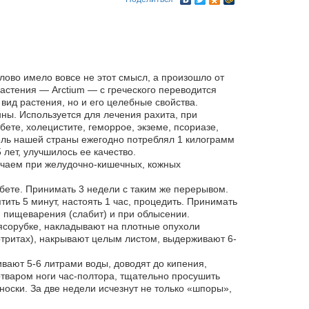
ово имело вовсе не этот смысл, а произошло от
растения — Arctium — с греческого переводится
вид растения, но и его целебные свойства.
ны. Используется для лечения рахита, при
ете, холецистите, геморрое, экземе, псориазе,
ель нашей страны ежегодно потреблял 1 килограмм
лет, улучшилось ее качество.
й, чаем при желудочно-кишечных, кожных
абете. Принимать 3 недели с таким же перерывом.
ятить 5 минут, настоять 1 час, процедить. Принимать
ия пищеварения (слабит) и при облысении.
ясорубке, накладывают на плотные опухоли
ртритах), накрывают целым листом, выдерживают 6-
ивают 5-6 литрами воды, доводят до кипения,
отваром ноги час-полтора, тщательно просушить
оски. За две недели исчезнут не только «шпоры»,