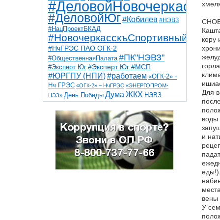
#ДеловойНовочеркасск
хмеля
#ДеловойЮг
#Кобилев
#НЭВЗ
СНОВ
#НацПроектБКАД
Кашта
#НовочеркасскъСпортивный
кору 
#НчГРЭС ПАО ОГК-2
хрони
#ПК"НЭВЗ"
желуд
#ОбщественнаяПалата
горла
#Эксперт Юг
#Эксперт Юг #МСП
клима
#ЮРГПУ (НПИ)
#работаем
«ОГК-2» -
ишиа
Нч ГРЭС
«ОГК-2» – НчГРЭС
«ЭНЕРГОПРОМ-
Для в
Дума
ЖКХ
НЭВЗ
День Победы
НЭЗ»
после
ТНТ
НчГРЭС
Победа
Собор
ТПП
полож
благоустройство
ветераны
выборы
воды 
дети
дороги
казаки
коррупция
космос
запущ
парк
общественная палата
пожар
роща
и нат
спорт
художники
театр
транспорт
рецеп
падат
ежедн
еды!)
набив
места
вены 
У сем
полож