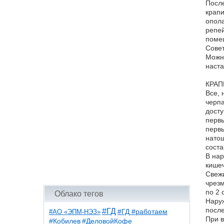
После
крапи
опола
репей
помеш
Совет
Можно
наста
КРАП
Все, 
черпа
досту
первы
первы
натощ
соста
В нар
кишеч
Свежи
чрезм
по 2 
Облако тегов
Наруж
посл
#ГД
#АО «ЭПМ-НЭЗ»
#ГД #работаем
При в
#ДеловойКофе
#Кобилев