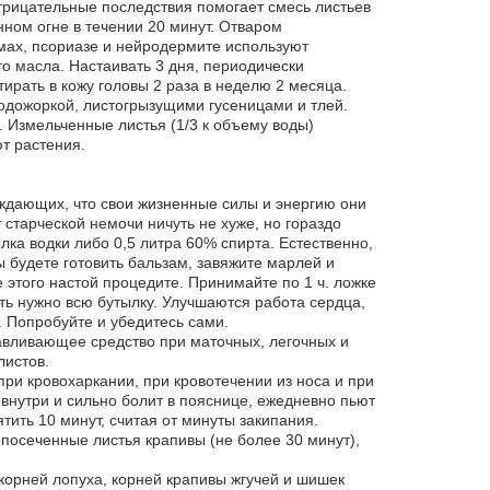
рицательные последствия помогает смесь листьев
нном огне в течении 20 минут. Отваром
земах, псориазе и нейродермите используют
го масла. Настаивать 3 дня, периодически
ирать в кожу головы 2 раза в неделю 2 месяца.
одожоркой, листогрызущими гусеницами и тлей.
. Измельченные листья (1/3 к объему воды)
т растения.
рждающих, что свои жизненные силы и энергию они
старческой немочи ничуть не хуже, но гораздо
лка водки либо 0,5 литра 60% спирта. Естественно,
 будете готовить бальзам, завяжите марлей и
 этого настой процедите. Принимайте по 1 ч. ложке
ть нужно всю бутылку. Улучшаются работа сердца,
. Попробуйте и убедитесь сами.
авливающее средство при маточных, легочных и
листов.
 при кровохаркании, при кровотечении из носа и при
внутри и сильно болит в пояснице, ежедневно пьют
пятить 10 минут, считая от минуты закипания.
посеченные листья крапивы (не более 30 минут),
корней лопуха, корней крапивы жгучей и шишек