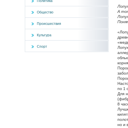
Политика
Лопух
А тот
Общество
Лопу
Понят
Происшествия
«Лопу
Культура
древн
«медв
Спорт
Лопух
аллер
облыс
корня
Порош
забол
Порош
Насто
по 1 
Для н
(фибр
8 час
Лучше
кипят
полот
но и 