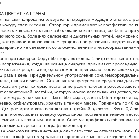
.
А ЦВЕТУТ КАШТАНЫ
н конский широко используется в народной медицине многих стран
и кожуру спелых семян. Отвар коры применяют как эффективное в
ческих и воспалительных заболеваниях кишечника, особенно при 
очного сока, болезнях селезенки и дыхательных путей, насморке 
; как кровоостанавливающее средство при различных внутренних к
ктерии, но не связанных со злокачественными новообразованиями;
се.
анн при геморрое берут 50 г коры ветвей на 1 литр воды, кипятят 
 испражнения, когда шишки еще снаружи, принимают прохладную в
ительных результатов, одновременно принимают сок из свежих цве
2 раза в день. При длительном употреблении сока геморроидальн
ена, шишки исчезают. Сок является прекрасным средством для ле
ирать им узлы, которые постепенно размягчаются и рассасываются
т спасительной настойки, которую можно делать как из цветков, так
ь и кожура у них мягкая. Взять 50 г сырья, залить 0,5 л хорошей в
евно, отфильтровать, хранить в темном месте. Принимать по 40 кап
. Для растирки можно использовать тройной одеколон. Взять 0,7-ли
ать плотно, залить доверху одеколоном, поставить в темное мест
 смачивать влажным тампоном. Советую профилактикой заниматься с
напоминать реки на географической карте.
ян конского каштана есть еще одно свойство — отпугивать моль. 
ите в шкаф, где натуральные шерстяные и меховые изделия. Ведь 