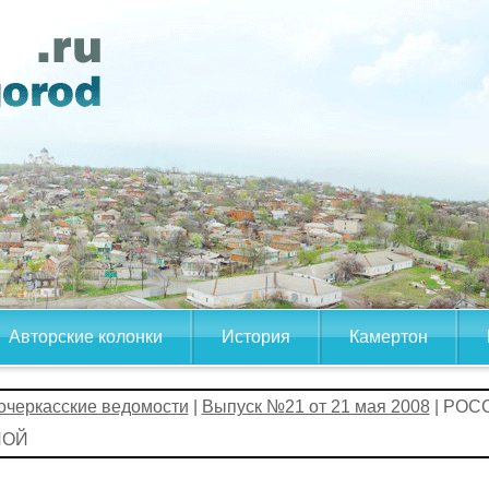
Авторские колонки
История
Камертон
очеркасские ведомости
|
Выпуск №21 от 21 мая 2008
| РОС
ЛОЙ