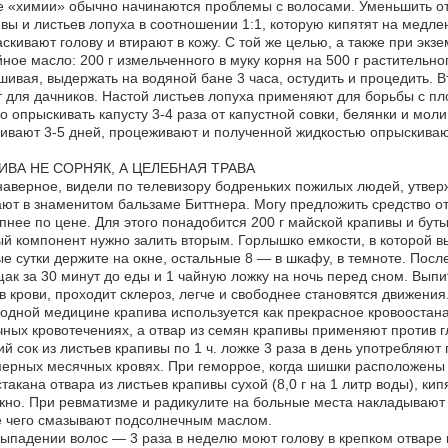
 «химии» обычно начинаются проблемы с волосами. Уменьшить от
вы и листьев лопуха в соотношении 1:1, которую кипятят на медле
скивают голову и втирают в кожу. С той же целью, а также при эк
ное масло: 200 г измельченного в муку корня на 500 г растительно
ивая, выдержать на водяной бане 3 часа, остудить и процедить. Вт
 для дачников. Настой листьев лопуха применяют для борьбы с пл
 опрыскивать капусту 3-4 раза от капустной совки, белянки и моли
ивают 3-5 дней, процеживают и полученной жидкостью опрыскиваю
ИВА НЕ СОРНЯК, А ЦЕЛЕБНАЯ ТРАВА
наверное, видели по телевизору бодреньких пожилых людей, утве
ют в знаменитом бальзаме Биттнера. Могу предложить средство от 
пнее по цене. Для этого понадобится 200 г майской крапивы и буты
й компонент нужно залить вторым. Горлышко емкости, в которой вы
е сутки держите на окне, остальные 8 — в шкафу, в темноте. После
ак за 30 минут до еды и 1 чайную ложку на ночь перед сном. Выпи
в крови, проходит склероз, легче и свободнее становятся движения
одной медицине крапива используется как прекрасное кровоостан
ных кровотечениях, а отвар из семян крапивы применяют против г
й сок из листьев крапивы по 1 ч. ложке 3 раза в день употребляют
ерных месячных кровях. При геморрое, когда шишки расположены 
стакана отвара из листьев крапивы сухой (8,0 г на 1 литр воды), ки
но. При ревматизме и радикулите на больные места накладывают 
е чего смазывают подсолнечным маслом.
ыпадении волос — 3 раза в неделю моют голову в крепком отваре 