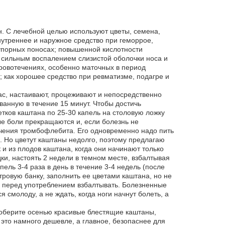
. С лечебной целью используют цветы, семена,
нутреннее и наружное средство при геморрое,
упорных поносах; повышенной кислотности
с сильным воспалением слизистой оболочки носа и
ровотечениях, особенно маточных в период
 как хорошее средство при ревматизме, подагре и
час, настаивают, процеживают и непосредственно
анную в течение 15 минут. Чтобы достичь
тков каштана по 25-30 капель на столовую ложку
ые боли прекращаются и, если болезнь не
чения тромбофлебита. Его одновременно надо пить
. Но цветут каштаны недолго, поэтому предлагаю
 и из плодов каштана, когда они начинают только
одки, настоять 2 недели в темном месте, взбалтывая
ель 3-4 раза в день в течение 3-4 недель (после
тровую банку, заполнить ее цветами каштана, но не
о, перед употреблением взбалтывать. Болезненные
молоду, а не ждать, когда ноги начнут болеть, а
Соберите осенью красивые блестящие каштаны,
это намного дешевле, а главное, безопаснее для