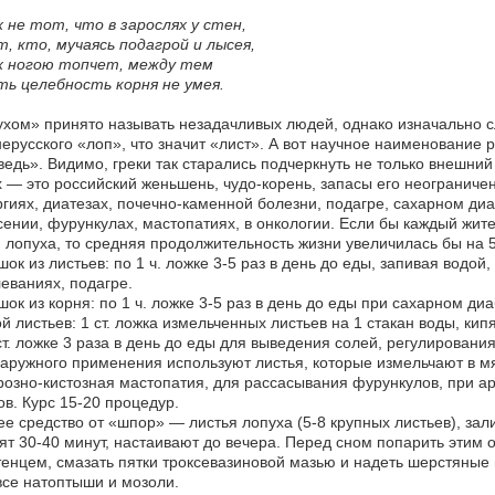
 не тот, что в зарослях у стен,
, кто, мучаясь подагрой и лысея,
х ногою топчет, между тем
ь целебность корня не умея.
хом» принято называть незадачливых людей, однако изначально сл
ерусского «лоп», что значит «лист». А вот научное наименование 
едь». Видимо, греки так старались подчеркнуть не только внешний 
 — это российский женьшень, чудо-корень, запасы его неограничен
гиях, диатезах, почечно-каменной болезни, подагре, сахарном диаб
ении, фурункулах, мастопатиях, в онкологии. Если бы каждый жит
 лопуха, то средняя продолжительность жизни увеличилась бы на 5 
ок из листьев: по 1 ч. ложке 3-5 раз в день до еды, запивая водо
еваниях, подагре.
ок из корня: по 1 ч. ложке 3-5 раз в день до еды при сахарном ди
й листьев: 1 ст. ложка измельченных листьев на 1 стакан воды, кип
ст. ложке 3 раза в день до еды для выведения солей, регулирован
аружного применения используют листья, которые измельчают в м
озно-кистозная мастопатия, для рассасывания фурункулов, при а
ов. Курс 15-20 процедур.
е средство от «шпор» — листья лопуха (5-8 крупных листьев), зал
ят 30-40 минут, настаивают до вечера. Перед сном попарить этим 
енцем, смазать пятки троксевазиновой мазью и надеть шерстяные н
все натоптыши и мозоли.