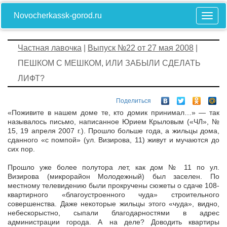
Novocherkassk-gorod.ru
Частная лавочка
|
Выпуск №22 от 27 мая 2008
|
ПЕШКОМ С МЕШКОМ, ИЛИ ЗАБЫЛИ СДЕЛАТЬ
ЛИФТ?
Поделиться
«Поживите в нашем доме те, кто домик принимал…» — так
называлось письмо, написанное Юрием Крыловым («ЧЛ», №
15, 19 апреля 2007 г.). Прошло больше года, а жильцы дома,
сданного «с помпой» (ул. Визирова, 11) живут и мучаются до
сих пор.
Прошло уже более полутора лет, как дом № 11 по ул.
Визирова (микрорайон Молодежный) был заселен. По
местному телевидению были прокручены сюжеты о сдаче 108-
квартирного «благоустроенного чуда» строительного
совершенства. Даже некоторые жильцы этого «чуда», видно,
небескорыстно, сыпали благодарностями в адрес
администрации города. А на деле? Доводить квартиры