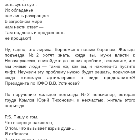
есть суета сует:
Их обладанье
нас лишь развращает…
В загробном мире
нам нести ответ —
Там подлость и продажность
не прощают!
Ну, ладно, это лирика. Вернемся к нашим баранам. Жильцы
подъезда №2 хотят знать, когда вы, мужи власти г.
Новочеркасска, снизойдете до наших проблем, вспомните, что
мы живые люди — такие же, как вы, и наконец-то пустите
лифт. Неужели эту проблему нужно будет решать, подключая
сюда «тяжелую артиллерию» в виде представителЯ
Президента по ЮФО В.В. Устинова?
По поручению жильцов подъезда №2 пенсионер, ветеран
труда Крылов Юрий Тихонович, к несчастью, житель этого
подъезда.
P.S. Пишу о том,
Что в сердце накипело,
О том, что вызывает взрыв души…
Я отбоялся
За сохранность тела: