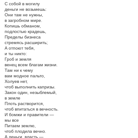
С собой в могилу
деньги не возьмешь:
Они там не нужны,
в загробном мире.
Копишь обманом,
подлостью крадешь,
Пределы бизнеса
стремясь расширить;
А отпоют тебя,
и ты никто:
Гроб и земля
венец всем благам жизни.
Там ни к чему
вам модное пальто,
Холуев нет,
чтоб выполнить капризы.
Закон один, незыблемый,
в земле
Плоть растворится,
чтоб впитаться в вечность.
И бомжи и правители —
мы все
Питаем землю,
чтоб плодила вечно.
А деньги, власть —