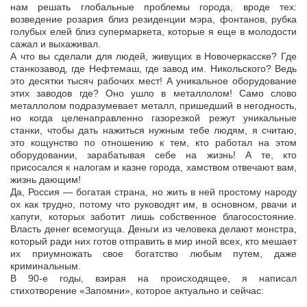
нам решать глобальные проблемы города, вроде тех:
возведение розария близ резиденции мэра, фонтанов, рубка
голубых елей близ супермаркета, которые я еще в молодости
сажал и выхаживал.
А что вы сделали для людей, живущих в Новочеркасске? Где
станкозавод, где Нефтемаш, где завод им. Никольского? Ведь
это десятки тысяч рабочих мест! А уникальное оборудование
этих заводов где? Оно ушло в металлолом! Само слово
металлолом подразумевает металл, пришедший в негодность,
но когда целенаправленно газорезкой режут уникальные
станки, чтобы дать нажиться нужным тебе людям, я считаю,
это кощунство по отношению к тем, кто работал на этом
оборудовании, зарабатывая себе на жизнь! А те, кто
присосался к налогам и казне города, хамством отвечают вам,
жизнь дающим!
Да, Россия — богатая страна, но жить в ней простому народу
ох как трудно, потому что руководят им, в основном, рвачи и
хапуги, которых заботит лишь собственное благосостояние.
Власть денег всемогуща. Деньги из человека делают монстра,
который ради них готов отправить в мир иной всех, кто мешает
их приумножать свое богатство любым путем, даже
криминальным.
В 90-е годы, взирая на происходящее, я написал
стихотворение «Запомни», которое актуально и сейчас: