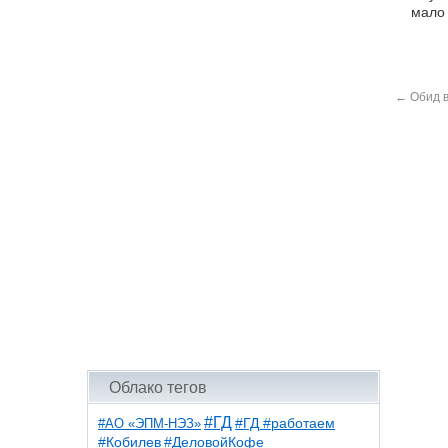
мало 
←
Обид в
Облако тегов
#ГД
#АО «ЭПМ-НЭЗ»
#ГД #работаем
#ДеловойКофе
#Кобилев