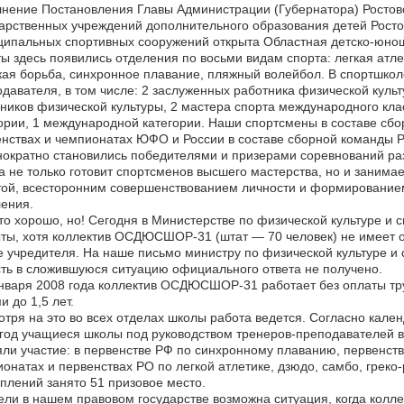
нение Постановления Главы Администрации (Губернатора) Ростовс
арственных учреждений дополнительного образования детей Ростов
ипальных спортивных сооружений открыта Областная детско-юнош
ы здесь появились отделения по восьми видам спорта: легкая атлет
ая борьба, синхронное плавание, пляжный волейбол. В спортшкол
давателя, в том числе: 2 заслуженных работника физической культ
ников физической культуры, 2 мастера спорта международного клас
ории, 1 международной категории. Наши спортсмены в составе сбо
нствах и чемпионатах ЮФО и России в составе сборной команды 
ократно становились победителями и призерами соревнований раз
 не только готовит спортсменов высшего мастерства, но и занима
ой, всесторонним совершенствованием личности и формированием
ения.
то хорошо, но! Сегодня в Министерстве по физической культуре и 
ты, хотя коллектив ОСДЮСШОР-31 (штат — 70 человек) не имеет 
 учредителя. На наше письмо министру по физической культуре и с
ть в сложившуюся ситуацию официального ответа не получено.
нваря 2008 года коллектив ОСДЮСШОР-31 работает без оплаты тру
и до 1,5 лет.
тря на это во всех отделах школы работа ведется. Согласно кале
год учащиеся школы под руководством тренеров-преподавателей в 
ли участие: в первенстве РФ по синхронному плаванию, первенств
онатах и первенствах РО по легкой атлетике, дзюдо, самбо, греко-
плений занято 51 призовое место.
ли в нашем правовом государстве возможна ситуация, когда колле