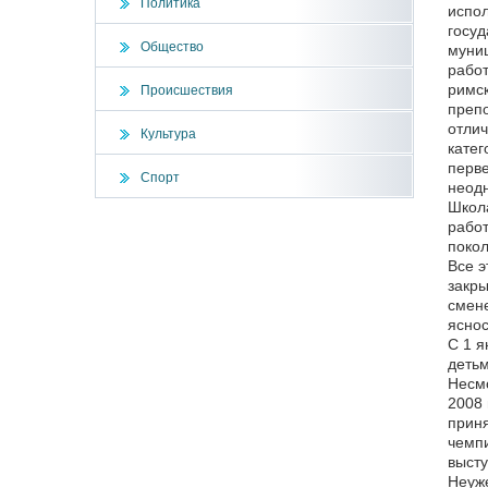
Политика
испол
госуд
Общество
муниц
работ
римск
Происшествия
препо
отлич
Культура
катег
перве
Спорт
неодн
Школа
работ
покол
Все э
закры
смене
яснос
С 1 я
детьм
Несмо
2008 
приня
чемпи
высту
Неуже