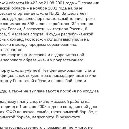
кой области № 422 от 21.08.2001 года «О создании
ской области» в ноябре 2001 года на базе
еская спортивная школа № 31. За шесть лет
ика, дзюдо, велоспорт, настольный теннис, греко-
е занимаются 898 человек, работают 32 тренера-
уры России, 3 заслуженных тренера России, 6
са, 9 мастеров спорта, 4 судьи республиканской
рных команд Ростовской области выступали на
России в международных соревнованиях,
ных рангов.
ется спортивно-массовой и оздоровительной
 здорового образа жизни у подрастающего
спорту школы уже нет! Нет финансирования, счета
официальных документов о ликвидации школы или
порту Ростовской области с просьбой внести
да, а также не выплачиваются пособия по уходу за
ндарному плану спортивно-массовой работы на
период с 1 января 2008 года по сегодняшний день
ах ЮФО по дзюдо, самбо, греко-римской борьбе, в
римской борьбе, велоспорту. В результате
ктив государственного учреждения (не много, не