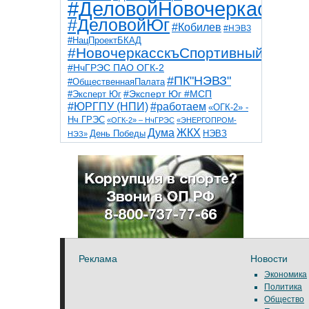
#ДеловойНовочеркасск
#ДеловойЮг
#Кобилев
#НЭВЗ
#НацПроектБКАД
#НовочеркасскъСпортивный
#НчГРЭС ПАО ОГК-2
#ПК"НЭВЗ"
#ОбщественнаяПалата
#Эксперт Юг
#Эксперт Юг #МСП
#ЮРГПУ (НПИ)
#работаем
«ОГК-2» -
Нч ГРЭС
«ОГК-2» – НчГРЭС
«ЭНЕРГОПРОМ-
Дума
ЖКХ
НЭВЗ
День Победы
НЭЗ»
ТНТ
НчГРЭС
Победа
Собор
ТПП
благоустройство
ветераны
выборы
дети
дороги
казаки
коррупция
космос
парк
общественная палата
пожар
роща
спорт
художники
театр
транспорт
Реклама
Новости
Экономика
Политика
Общество