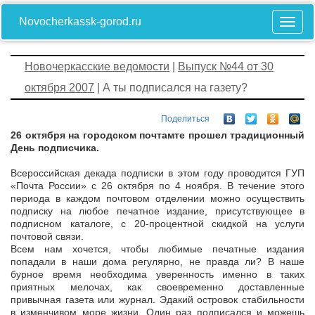
Novocherkassk-gorod.ru
Новочеркасские ведомости
|
Выпуск №44 от 30
октября 2007
| А ты подписался на газету?
Поделиться
26 октября на городском почтамте прошел традиционный
День подписчика.
Всероссийская декада подписки в этом году проводится ГУП
«Почта России» с 26 октября по 4 ноября. В течение этого
периода в каждом почтовом отделении можно осуществить
подписку на любое печатное издание, присутствующее в
подписном каталоге, с 20-процентной скидкой на услуги
почтовой связи.
Всем нам хочется, чтобы любимые печатные издания
попадали в наши дома регулярно, не правда ли? В наше
бурное время необходима уверенность именно в таких
приятных мелочах, как своевременно доставленные
привычная газета или журнал. Эдакий островок стабильности
в изменчивом море жизни. Один раз подписался и можешь