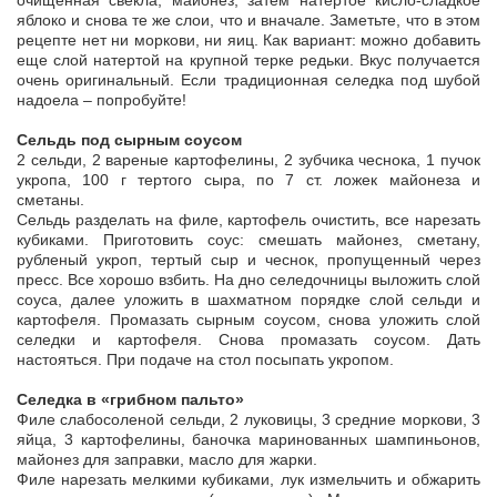
очищенная свекла, майонез, затем натертое кисло-сладкое
яблоко и снова те же слои, что и вначале. Заметьте, что в этом
рецепте нет ни моркови, ни яиц. Как вариант: можно добавить
еще слой натертой на крупной терке редьки. Вкус получается
очень оригинальный. Если традиционная селедка под шубой
надоела – попробуйте!
Сельдь под сырным соусом
2 сельди, 2 вареные картофелины, 2 зубчика чеснока, 1 пучок
укропа, 100 г тертого сыра, по 7 ст. ложек майонеза и
сметаны.
Сельдь разделать на филе, картофель очистить, все нарезать
кубиками. Приготовить соус: смешать майонез, сметану,
рубленый укроп, тертый сыр и чеснок, пропущенный через
пресс. Все хорошо взбить. На дно селедочницы выложить слой
соуса, далее уложить в шахматном порядке слой сельди и
картофеля. Промазать сырным соусом, снова уложить слой
селедки и картофеля. Снова промазать соусом. Дать
настояться. При подаче на стол посыпать укропом.
Селедка в «грибном пальто»
Филе слабосоленой сельди, 2 луковицы, 3 средние моркови, 3
яйца, 3 картофелины, баночка маринованных шампиньонов,
майонез для заправки, масло для жарки.
Филе нарезать мелкими кубиками, лук измельчить и обжарить