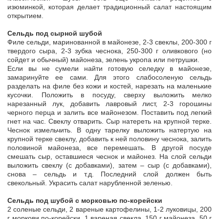
изюминкой, которая делает традиционный салат настоящим
открытием.
Сельдь под сырной шубой
Филе сельди, маринованной в майонезе, 2-3 свеклы, 200-300 г
твердого сыра, 2-3 зубка чеснока, 250-300 г оливкового (но
сойдет и обычный) майонеза, зелень укропа или петрушки.
Если вы не сумели найти готовую селедку в майонезе,
замаринуйте ее сами. Для этого слабосоленую сельдь
разделать на филе без кожи и костей, нарезать на маленькие
кусочки. Положить в посуду, сверху выложить мелко
нарезанный лук, добавить лавровый лист, 2-3 горошины
черного перца и залить все майонезом. Поставить под легкий
гнет на час. Свеклу отварить. Сыр натереть на крупной терке.
Чеснок измельчить. В одну тарелку выложить натертую на
крупной терке свеклу, добавить к ней половину чеснока, залить
половиной майонеза, все перемешать. В другой посуде
смешать сыр, оставшиеся чеснок и майонез. На слой сельди
выложить свеклу (с добавками), затем – сыр (с добавками),
снова – сельдь и т.д. Последний слой должен быть
свекольный. Украсить салат нарубленной зеленью.
Сельдь под шубой с морковью по-корейски
2 соленые сельди, 2 вареные картофелины, 1-2 луковицы, 200
г моркови по-корейски, 1 вареная свекла, 150 г майонеза, 50 г