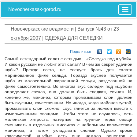
Novocherkassk-gorod.ru
Новочеркасские ведомости
|
Выпуск №43 от 23
октября 2007
| ОДЕЖДА ДЛЯ СЕЛЕДКИ
Поделиться
Самый легендарный салат с сельдью – «Селедка под шубой».
И какой русский не любит этот салат? В чем же секрет удачной
шубы? Прежде всего, не следует брать для салата
маринованное филе сельди. Гораздо вкуснее получается
шуба из малосольной жирненькой сельди, разделанной на
филе самостоятельно. Во многом вкус селедки под «шубой»
определяет свекла, она должна быть сладкая, сочная. И,
конечно же, майонез, которым промазываем слои, должен
быть вкусным, качественным. Но иногда, когда майонез густой,
промазывать слои сложно: соус тянется за ложкой вместе с
измельченными овощами. Чтобы этого не случалось, есть
маленькая хитрость: натертые на крупной терке овощи
смешивать в отдельных мисочках с небольшим количеством
майонеза, а потом укладывать слоями. Однако кроме
классической «шубы» есть еще немало рецептов с