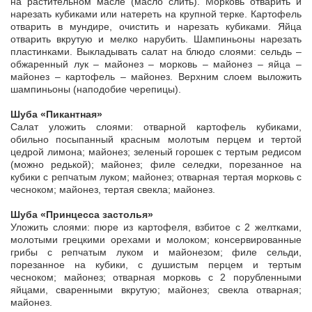
на растительном масле (масло слить). Морковь отварить и
нарезать кубиками или натереть на крупной терке. Картофель
отварить в мундире, очистить и нарезать кубиками. Яйца
отварить вкрутую и мелко нарубить. Шампиньоны нарезать
пластинками. Выкладывать салат на блюдо слоями: сельдь –
обжаренный лук – майонез – морковь – майонез – яйца –
майонез – картофель – майонез. Верхним слоем выложить
шампиньоны (наподобие черепицы).
Шуба «Пикантная»
Салат уложить слоями: отварной картофель кубиками,
обильно посыпанный красным молотым перцем и тертой
цедрой лимона; майонез; зеленый горошек с тертым редисом
(можно редькой); майонез; филе селедки, порезанное на
кубики с репчатым луком; майонез; отварная тертая морковь с
чесноком; майонез, тертая свекла; майонез.
Шуба «Принцесса застолья»
Уложить слоями: пюре из картофеля, взбитое с 2 желтками,
молотыми грецкими орехами и молоком; консервированные
грибы с репчатым луком и майонезом; филе сельди,
порезанное на кубики, с душистым перцем и тертым
чесноком; майонез; отварная морковь с 2 порубленными
яйцами, сваренными вкрутую; майонез; свекла отварная;
майонез.