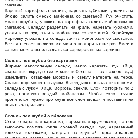
сметаны.
Вареный картофель очистить, нарезать кубиками, уложить на
блюдо, залить смесью майонеза со сметаной. Лук очистить,
мелко порубить, уложить на картофель, залить майонезом со
сметаной. Селедку разделать на филе, нарезать кубиками,
уложить на лук, залить майонезом со сметаной. Корейскую
морковку уложить на сельдь, залить майонезом со сметаной.
Все пять слоев по желанию можно повторить еще раз. Вместо
сельди можно использовать консервированные сардины.
Сельдь под шубой без картошки
Жирную малосоленую селедку мелко нарезать, лук, яйца,
сваренные вкрутую (их можно побольше – так нежнее вкус)
измельчить, отварные морковь и свеклу натереть на терке.
Сельдь перемешать с луком. Выкладывать в салатник слоями:
селедка с луком, яйца, морковь, свекла. Слои повторить по 2
раза, промазав каждый майонезом. Чтобы салат лучше
пропитался, нужно проткнуть все слои вилкой и поставить на
ночь в холодильник.
Сельдь под шубой с яблоками
Слои: отваренная картошка, нарезанная кружочками, не нее
выложить ломтики филе соленой сельди, лук, нарезанный
тонкими колечками, натертая на крупной терке отварная