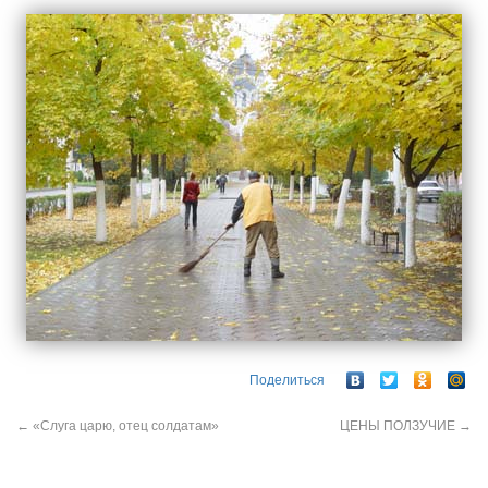
Поделиться
←
«Слуга царю, отец солдатам»
ЦЕНЫ ПОЛЗУЧИЕ
→