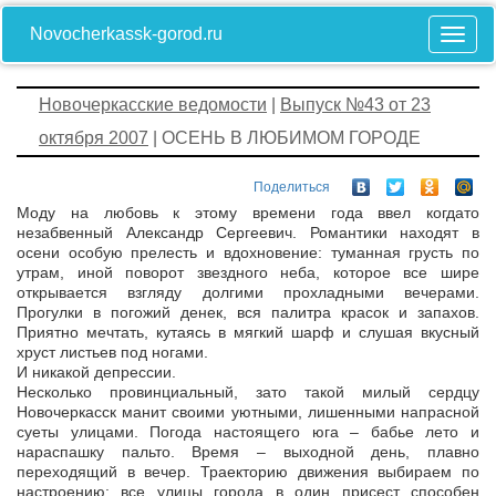
Novocherkassk-gorod.ru
Новочеркасские ведомости
|
Выпуск №43 от 23
октября 2007
| ОСЕНЬ В ЛЮБИМОМ ГОРОДЕ
Поделиться
Моду на любовь к этому времени года ввел когда­то
незабвенный Александр Сергеевич. Романтики находят в
осени особую прелесть и вдохновение: туманная грусть по
утрам, иной поворот звездного неба, которое все шире
открывается взгляду долгими прохладными вечерами.
Прогулки в погожий денек, вся палитра красок и запахов.
Приятно мечтать, кутаясь в мягкий шарф и слушая вкусный
хруст листьев под ногами.
И никакой депрессии.
Несколько провинциальный, зато такой милый сердцу
Новочеркасск манит своими уютными, лишенными напрасной
суеты улицами. Погода настоящего юга – бабье лето и
нараспашку пальто. Время – выходной день, плавно
переходящий в вечер. Траекторию движения выбираем по
настроению: все улицы города в один присест способен