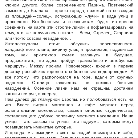
клоном другого, более современного Парижа. Поэтический
замысел де Воллана – проект города, похожий на созвездие
из площадей-«солнц», испускающих «лучи» в виде улиц и
проспектов. Влюбленным и звездочетам будет интересно
соединить на карте эти строгие линии и пофантазировать на
тему, что же получилось в итоге – Весы, Стрелец, Скорпион
или что-то совсем невиданное…
Интеллектуалам стоит обсудить перспективность
ландшафтного плана, ширину улиц и проспектов, подивиться
тому, как архитектор сумел заглянуть в будущее,
предвосхитить, что здесь пройдут трамвайные и автобусные
маршруты. Между прочим, Новочеркасск входил в первую
десятку российских городов с собственным водопроводом. А
все потому, что расположился на горе, вдали от крупных
водоемов. Столица казачества не должна бояться
наводнений. Осенние ливни нам не страшны, достанем
зонтики поярче, и вперед.
Нам далеко до гламурной Европы, но полюбоваться есть на
что. Блеск витрин магазинов и кафе меркнет перед
ослепительной молодостью, свежей юностью студенчества,
составляющего добрую половину местного населения. Наши
улицы – это совсем не улицы, это подиумы, которым могут
позавидовать именитые кутюрье.
И правда, мы выходим в свет на людей посмотреть и себя,