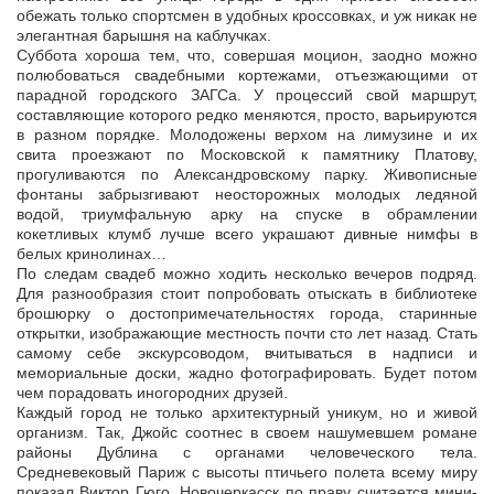
обежать только спортсмен в удобных кроссовках, и уж никак не
элегантная барышня на каблучках.
Суббота хороша тем, что, совершая моцион, заодно можно
полюбоваться свадебными кортежами, отъезжающими от
парадной городского ЗАГСа. У процессий свой маршрут,
составляющие которого редко меняются, просто, варьируются
в разном порядке. Молодожены верхом на лимузине и их
свита проезжают по Московской к памятнику Платову,
прогуливаются по Александровскому парку. Живописные
фонтаны забрызгивают неосторожных молодых ледяной
водой, триумфальную арку на спуске в обрамлении
кокетливых клумб лучше всего украшают дивные нимфы в
белых кринолинах…
По следам свадеб можно ходить несколько вечеров подряд.
Для разнообразия стоит попробовать отыскать в библиотеке
брошюрку о достопримечательностях города, старинные
открытки, изображающие местность почти сто лет назад. Стать
самому себе экскурсоводом, вчитываться в надписи и
мемориальные доски, жадно фотографировать. Будет потом
чем порадовать иногородних друзей.
Каждый город не только архитектурный уникум, но и живой
организм. Так, Джойс соотнес в своем нашумевшем романе
районы Дублина с органами человеческого тела.
Средневековый Париж с высоты птичьего полета всему миру
показал Виктор Гюго. Новочеркасск по праву считается мини-