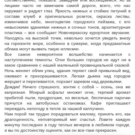
соответственно, показать. Завидуем или восхищаемся, но за
лицами часто не замечаем самой дороги, всего, что нас
окружает и радует глаз. Яркость нежных и стойких петуний в
составе клумб и оригинальных розеток, окраска листвы,
изменчивое небо, многоцветие городского пейзажа, с его
невысокими зданиями нежных и сочных тонов, архитектурная
пластика – все сообщает Новочеркасску курортное звучание.
Находясь на высокой точке, невольно хочется увидеть внизу
на горизонте море, особенно в сумерки, когда предзакатные
облака могут вызвать такую иллюзию.
Все самое невероятное волшебство начинается с
наступлением темноты. Огни больших городов не идут ни в
какое сравнение с нашей маленькой провинциальной сказкой.
Ночь меняет облик улиц, здания теряют свой привычный вид,
оживают и прихорашиваются. Легкая дымка над городом
мерцает и переливается, порхает заревом над деревьями.
Дождик! Ничего страшного, зонтик с собой – осень, она же
капризная. Мокрый асфальт множит огни, терпкий аромат
прибитой пыли, продрогшие, но веселые, беспечные парочки
прячутся на автобусных остановках. Кафе приглашают
переждать непогоду в тепле за чашкой каппучино.
Нам порой так трудно порадоваться малому, принять его, как
драгоценность, неповторимый миг счастья. Ловите каждую
минутку последних в году теплых вечеров в любимом городе,
и вы по достоинству оцените, как он все-таки прекрасен.