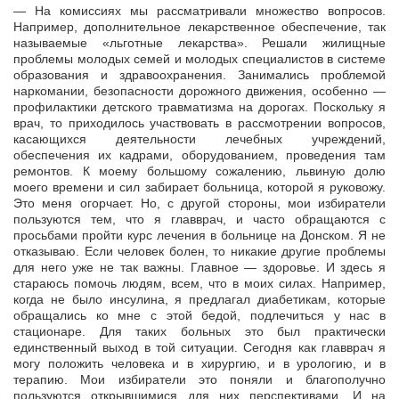
— На комиссиях мы рассматривали множество вопросов.
Например, дополнительное лекарственное обеспечение, так
называемые «льготные лекарства». Решали жилищные
проблемы молодых семей и молодых специалистов в системе
образования и здравоохранения. Занимались проблемой
наркомании, безопасности дорожного движения, особенно —
профилактики детского травматизма на дорогах. Поскольку я
врач, то приходилось участвовать в рассмотрении вопросов,
касающихся деятельности лечебных учреждений,
обеспечения их кадрами, оборудованием, проведения там
ремонтов. К моему большому сожалению, львиную долю
моего времени и сил забирает больница, которой я руковожу.
Это меня огорчает. Но, с другой стороны, мои избиратели
пользуются тем, что я главврач, и часто обращаются с
просьбами пройти курс лечения в больнице на Донском. Я не
отказываю. Если человек болен, то никакие другие проблемы
для него уже не так важны. Главное — здоровье. И здесь я
стараюсь помочь людям, всем, что в моих силах. Например,
когда не было инсулина, я предлагал диабетикам, которые
обращались ко мне с этой бедой, подлечиться у нас в
стационаре. Для таких больных это был практически
единственный выход в той ситуации. Сегодня как главврач я
могу положить человека и в хирургию, и в урологию, и в
терапию. Мои избиратели это поняли и благополучно
пользуются открывшимися для них перспективами. И на