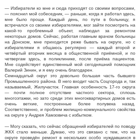
— Избиратели ко мне и сюда приходят со своими вопросами,
— пояснил мой собеседник, — раньше, когда я работал здесь,
мне было проще. Каждый день, по пути в больницу, я
встречался со своими избирателями, мог зайти посмотреть на
какой-то проблемный объект, наблюдал за ремонтом
некоторых домов. Сейчас, работая главным врачом больницы
на Донском, мне приходится реже бывать на округе, но с
избирателями я общаюсь регулярно — каждый второй и
четвёртый вторник месяца в общественной приёмной, и по
четвергам здесь, в поликлинике, после приёма пациентов.
Мне содействует единственный мой сегодняшний помощник
Валерий Зинин, и я ему очень благодарен.
Семнадцатый округ это довольно большая часть бывшего
Промышленного района. В него входит часть Соцгорода и, так
называемый, Жилучасток. Главная особенность 17-го округа
— почти полное отсутствие частного сектора, сплошь
многоэтажки, но зато среди этих многоквартирных домов есть
очень ветхие, построенные более полувека назад.
Соответственно, и проблем жилищно-коммунального свойства
на округе у Андрея Хамзовича с избытком.
— Могу сказать, что сейчас обращений избирателей по поводу
ЖКХ стало меньше. Думаю, что это связано с тем, что на
округе проведён ремонт в нескольких особо нуждавшихся в