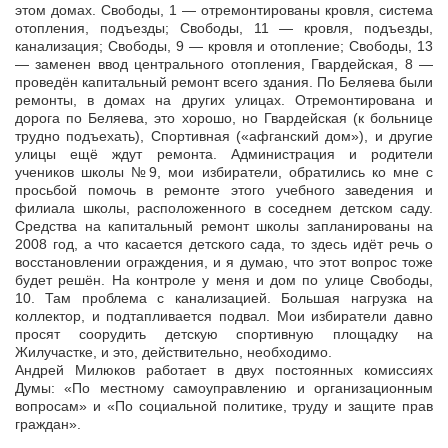
этом домах. Свободы, 1 — отремонтированы кровля, система
отопления, подъезды; Свободы, 11 — кровля, подъезды,
канализация; Свободы, 9 — кровля и отопление; Свободы, 13
— заменен ввод центрального отопления, Гвардейская, 8 —
проведён капитальный ремонт всего здания. По Беляева были
ремонты, в домах на других улицах. Отремонтирована и
дорога по Беляева, это хорошо, но Гвардейская (к больнице
трудно подъехать), Спортивная («афганский дом»), и другие
улицы ещё ждут ремонта. Администрация и родители
учеников школы №9, мои избиратели, обратились ко мне с
просьбой помочь в ремонте этого учебного заведения и
филиала школы, расположенного в соседнем детском саду.
Средства на капитальный ремонт школы запланированы на
2008 год, а что касается детского сада, то здесь идёт речь о
восстановлении ограждения, и я думаю, что этот вопрос тоже
будет решён. На контроле у меня и дом по улице Свободы,
10. Там проблема с канализацией. Большая нагрузка на
коллектор, и подтапливается подвал. Мои избиратели давно
просят соорудить детскую спортивную площадку на
Жилучастке, и это, действительно, необходимо.
Андрей Милюков работает в двух постоянных комиссиях
Думы: «По местному самоуправлению и организационным
вопросам» и «По социальной политике, труду и защите прав
граждан».