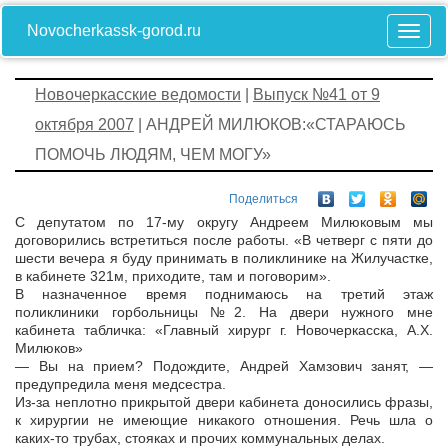
Novocherkassk-gorod.ru
Новочеркасские ведомости
|
Выпуск №41 от 9
октября 2007
| АНДРЕЙ МИЛЮКОВ:«СТАРАЮСЬ
ПОМОЧЬ ЛЮДЯМ, ЧЕМ МОГУ»
Поделиться
С депутатом по 17-­му округу Андреем Милюковым мы
договорились встретиться после работы. «В четверг с пяти до
шести вечера я буду принимать в поликлинике на Жилучастке,
в кабинете 321­м, приходите, там и поговорим».
В назначенное время поднимаюсь на третий этаж
поликлиники горбольницы №2. На двери нужного мне
кабинета табличка: «Главный хирург г. Новочеркасска, А.Х.
Милюков»
— Вы на прием? Подождите, Андрей Хамзович занят, —
предупредила меня медсестра.
Из-за неплотно прикрытой двери кабинета доносились фразы,
к хирургии не имеющие никакого отношения. Речь шла о
каких-то трубах, стояках и прочих коммунальных делах.