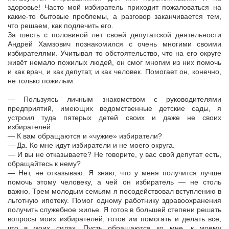
здоровье! Часто мой избиратель приходит пожаловаться на
какие-то бытовые проблемы, а разговор заканчивается тем,
что решаем, как подлечить его.
За шесть с половиной лет своей депутатской деятельности
Андрей Хамзович познакомился с очень многими своими
избирателями. Учитывая то обстоятельство, что на его округе
живёт немало пожилых людей, он смог многим из них помочь
и как врач, и как депутат, и как человек. Помогает он, конечно,
не только пожилым.
— Пользуясь личным знакомством с руководителями
предприятий, имеющих ведомственные детские сады, я
устроил туда пятерых детей своих и даже не своих
избирателей.
— К вам обращаются и «чужие» избиратели?
— Да. Ко мне идут избиратели и не моего округа.
— И вы не отказываете? Не говорите, у вас свой депутат есть,
обращайтесь к нему?
— Нет, не отказываю. Я знаю, что у меня получится лучше
помочь этому человеку, а чей он избиратель — не столь
важно. Трем молодым семьям я посодействовал вступлению в
льготную ипотеку. Помог одному работнику здравоохранения
получить служебное жилье. Я готов в большей степени решать
вопросы моих избирателей, готов им помогать и делать все,
что в моих силах. Пусть обращаются ко мне, к моему