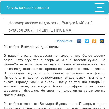
Novocherkassk-gorod.ru
Новочеркасские ведомости
|
Выпуск №40 от 2
октября 2007
| ПИШИТЕ ПИСЬМА!
Поделиться
9 октября ­ Всемирный день почты
В нашей стране профессии почтальона уже более десяти
веков. «Кто стучится в дверь ко мне с толстой сумкой на
ремне?» — если речь заходит о почте и почтальонах, эти
слова из детского стихотворения вспоминаются моментально.
В последние годы, с появлением мобильных телефонов,
Интернета и других современных видов связи, мы стали
писать гораздо меньше писем. Нет у почтальона теперь ни
толстой сумки, ни медной бляхи с цифрой 5 на синей
форменной фуражке. Но своих почтальонов зачастую все же
знаем в лицо.
9 октября отмечается Всемирный день почты. Празднуют его в
133-й раз, однако самой истории почтовых отправлений в