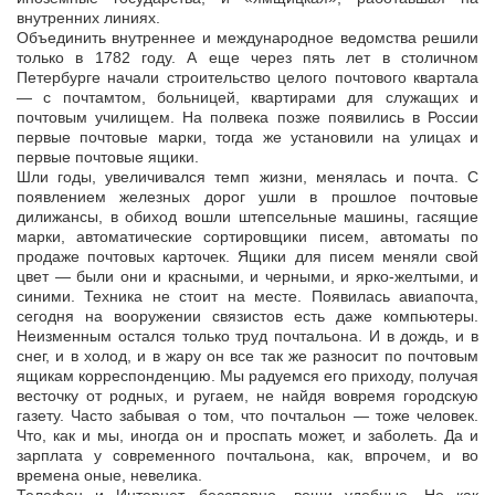
внутренних линиях.
Объединить внутреннее и международное ведомства решили
только в 1782 году. А еще через пять лет в столичном
Петербурге начали строительство целого почтового квартала
— с почтамтом, больницей, квартирами для служащих и
почтовым училищем. На полвека позже появились в России
первые почтовые марки, тогда же установили на улицах и
первые почтовые ящики.
Шли годы, увеличивался темп жизни, менялась и почта. С
появлением железных дорог ушли в прошлое почтовые
дилижансы, в обиход вошли штепсельные машины, гасящие
марки, автоматические сортировщики писем, автоматы по
продаже почтовых карточек. Ящики для писем меняли свой
цвет — были они и красными, и черными, и ярко-желтыми, и
синими. Техника не стоит на месте. Появилась авиапочта,
сегодня на вооружении связистов есть даже компьютеры.
Неизменным остался только труд почтальона. И в дождь, и в
снег, и в холод, и в жару он все так же разносит по почтовым
ящикам корреспонденцию. Мы радуемся его приходу, получая
весточку от родных, и ругаем, не найдя вовремя городскую
газету. Часто забывая о том, что почтальон — тоже человек.
Что, как и мы, иногда он и проспать может, и заболеть. Да и
зарплата у современного почтальона, как, впрочем, и во
времена оные, невелика.