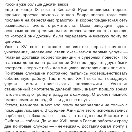
России уже больше десяти веков.
Еще в конце IX века в Киевской Руси появились первые
правила проезда почтовых гонцов. Бояре писали тогда свои
послания на берестяных грамотах, и корреспондентская сеть
развивалась очень стремительно. Всем живущим вдоль
основных дорог крестьянам вменялась «повинность подвод»,
по которой они должны были передавать княжескую почту по
цепочке.
Уже в ХV веке в стране появляются первые почтовые
учреждения, населению стали оказываться первые услуги —
платная доставка корреспонденции и судебных повесток. По
главным дорогам на расстоянии 30 верст друг от друга были
построены первые избы для ямщиков, доставляющих письма.
Почтовые служащие постоянно пытались усовершенствовать
собственную работу. Так, в конце XVIII века на лошадиную
упряжь стали привязывать колокольчики. Услышит
станционный смотритель далекий звон, значит, пришло время
готовить новую тройку и раздувать самовар. Отдохнет немного
ямщик, сменит лошадей — и дальше в путь.
Кстати, немногие знают, что почту переправляли не только с
помощью лошадей. В Средней Азии для этого использовались
верблюды, в Закавказье — волы, а на Дальнем Востоке и в
Сибири — собаки. До конца XVIII века в России работали сразу
две почтовые службы — «немецкая», доставляющая почту в
иноземные государства, и «ямщицкая», работавшая на