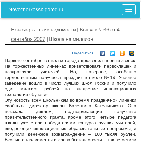
Novocherkassk-gorod.ru
Новочеркасские ведомости
|
Выпуск №36 от 4
сентября 2007
| Школа на миллион
Поделиться
Первого сентября в школах города прозвенел первый звонок.
На торжественных линейках приветствовали первоклашек и
поздравляли учителей. Но, наверное, особенно
торжественным получился праздник в школе №19. Учебное
заведение вошло в число лучших школ России и получило
один миллион рублей на внедрение инновационных
технологий обучения.
Эту новость всем школьникам во время праздничной линейки
сообщила директор школы Валентина Котельникова. Она
показала диплом, подтверждающий получение
правительственного гранта. Кроме этого, четыре педагога
школы уже стали победителями конкурса лучших учителей,
внедряющих инновационные образовательные программы, и
получили денежное вознаграждение – 100 тысяч рублей.
Бурные аплодисменты и слова благодарности – так встретили