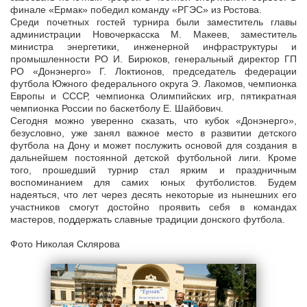
финале «Ермак» победил команду «РГЭС» из Ростова.
Среди почетных гостей турнира были заместитель главы
администрации Новочеркасска М. Макеев, заместитель
министра энергетики, инженерной инфраструктуры и
промышленности РО И. Бирюков, генеральный директор ГП
РО «Донэнерго» Г. Локтионов, председатель федерации
футбола Южного федерального округа Э. Лакомов, чемпионка
Европы и СССР, чемпионка Олимпийских игр, пятикратная
чемпионка России по баскетболу Е. Шайбович.
Сегодня можно уверенно сказать, что кубок «Донэнерго»,
безусловно, уже занял важное место в развитии детского
футбола на Дону и может послужить основой для создания в
дальнейшем постоянной детской футбольной лиги. Кроме
того, прошедший турнир стал ярким и праздничным
воспоминанием для самих юных футболистов. Будем
надеяться, что лет через десять некоторые из нынешних его
участников смогут достойно проявить себя в командах
мастеров, поддержать славные традиции донского футбола.
Фото Николая Склярова