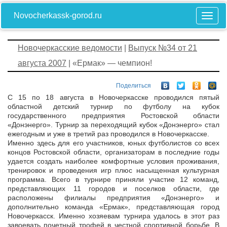
Novocherkassk-gorod.ru
Новочеркасские ведомости
|
Выпуск №34 от 21
августа 2007
| «Ермак» — чемпион!
Поделиться
С 15 по 18 августа в Новочеркасске проводился пятый
областной детский турнир по футболу на кубок
государственного предприятия Ростовской области
«Донэнерго». Турнир за переходящий кубок «Донэнерго» стал
ежегодным и уже в третий раз проводился в Новочеркасске.
Именно здесь для его участников, юных футболистов со всех
концов Ростовской области, организаторам в последние годы
удается создать наиболее комфортные условия проживания,
тренировок и проведения игр плюс насыщенная культурная
программа. Всего в турнире приняли участие 12 команд,
представляющих 11 городов и поселков области, где
расположены филиалы предприятия «Донэнерго» и
дополнительно команда «Ермак», представляющая город
Новочеркасск. Именно хозяевам турнира удалось в этот раз
завоевать почетный трофей в честной спортивной борьбе. В