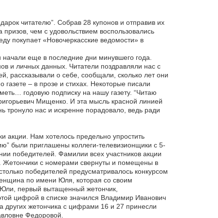
дарок читателю”. Собрав 28 купонов и отправив их
а призов, чем с удовольствием воспользовались
реду покупает «Новочеркасские ведомости» в
и начали еще в последние дни минувшего года.
ов и личных данных. Читатели поздравляли нас с
й, рассказывали о себе, сообщали, сколько лет они
газете – в прозе и стихах. Некоторые писали
иметь… годовую подписку на нашу газету. “Читаю
 Григорьевич Мищенко. И эта мысль красной линией
ь тронуло нас и искренне порадовало, ведь ради
и акции. Нам хотелось предельно упростить
дию” были приглашены коллеги-телевизионщики с 5-
нии победителей. Фамилии всех участников акции
. Жетончики с номерами свернуты и помещены в
 столько победителей предусматривалось конкурсом
енщина по имени Юля, которая со своим
и Юли, первый вытащенный жетончик,
этой цифрой в списке значился Владимир Иванович
ва других жетончика с цифрами 16 и 27 принесли
авловне Федоровой.