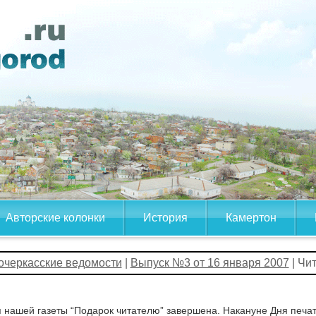
Авторские колонки
История
Камертон
очеркасские ведомости
|
Выпуск №3 от 16 января 2007
| Чи
 нашей газеты “Подарок читателю” завершена. Накануне Дня печа