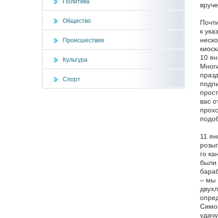
Политика
вруче
Общество
Почти
к ука
неско
Происшествия
киоск
10 ян
Культура
Многи
празд
Спорт
подпи
прост
вас о
прохо
подоб
11 ян
розыг
го ка
были 
бараб
– мы 
двухл
опред
Симон
удачу