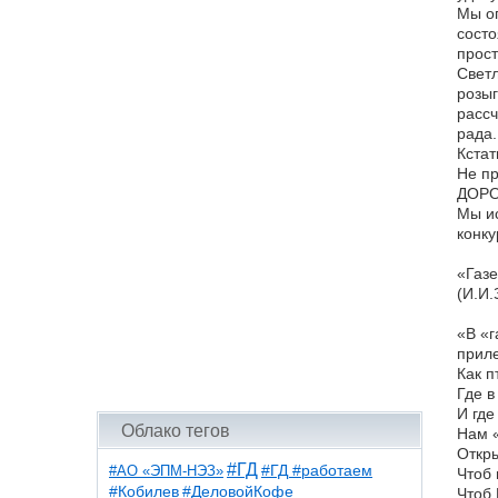
Мы оп
состо
прост
Светл
розыг
рассч
рада.
Кстат
Не пр
ДОРО
Мы ис
конку
«Газе
(И.И.
«В «г
приле
Как п
Где в
И где
Облако тегов
Нам 
Откры
#ГД
#АО «ЭПМ-НЭЗ»
#ГД #работаем
Чтоб 
#ДеловойКофе
#Кобилев
Чтоб 