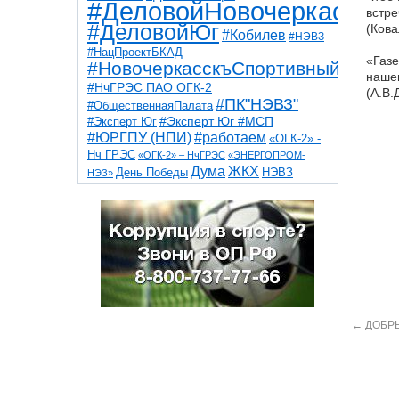
#ДеловойНовочеркасск
встре
#ДеловойЮг
(Кова
#Кобилев
#НЭВЗ
#НацПроектБКАД
«Газе
#НовочеркасскъСпортивный
нашег
#НчГРЭС ПАО ОГК-2
(А.В.
#ПК"НЭВЗ"
#ОбщественнаяПалата
#Эксперт Юг
#Эксперт Юг #МСП
#ЮРГПУ (НПИ)
#работаем
«ОГК-2» -
Нч ГРЭС
«ОГК-2» – НчГРЭС
«ЭНЕРГОПРОМ-
Дума
ЖКХ
НЭВЗ
День Победы
НЭЗ»
ТНТ
НчГРЭС
Победа
Собор
ТПП
благоустройство
ветераны
выборы
дети
дороги
казаки
коррупция
космос
парк
общественная палата
пожар
роща
спорт
художники
театр
транспорт
←
ДОБРЫ