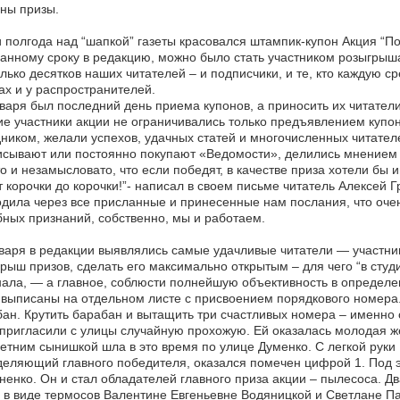
ны призы.
 полгода над “шапкой” газеты красовался штампик-купон Акция “По
занному сроку в редакцию, можно было стать участником розыгрыш
лько десятков наших читателей – и подписчики, и те, кто каждую с
ах и у распространителей.
варя был последний день приема купонов, а приносить их читател
е участники акции не ограничивались только предъявлением купон
ником, желали успехов, удачных статей и многочисленных читателе
сывают или постоянно покупают «Ведомости», делились мнением о 
о и незамысловато, что если победят, в качестве приза хотели бы 
т корочки до корочки!”- написал в своем письме читатель Алексей
дила через все присланные и принесенные нам послания, что очен
ных признаний, собственно, мы и работаем.
варя в редакции выявлялись самые удачливые читатели — участник
рыш призов, сделать его максимально открытым – для чего “в сту
нала, — а главное, соблюсти полнейшую объективность в определе
выписаны на отдельном листе с присвоением порядкового номера
ан. Крутить барабан и вытащить три счастливых номера – именно
пригласили с улицы случайную прохожую. Ей оказалась молодая ж
етним сынишкой шла в это время по улице Думенко. С легкой рук
еляющий главного победителя, оказался помечен цифрой 1. Под 
енко. Он и стал обладателей главного приза акции – пылесоса. Д
 в виде термосов Валентине Евгеньевне Водяницкой и Светлане П