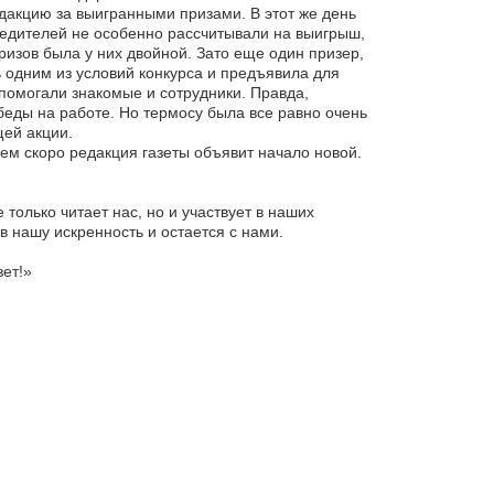
дакцию за выигранными призами. В этот же день
бедителей не особенно рассчитывали на выигрыш,
призов была у них двойной. Зато еще один призер,
ь одним из условий конкурса и предъявила для
 помогали знакомые и сотрудники. Правда,
беды на работе. Но термосу была все равно очень
щей акции.
сем скоро редакция газеты объявит начало новой.
 только читает нас, но и участвует в наших
в нашу искренность и остается с нами.
зет!»