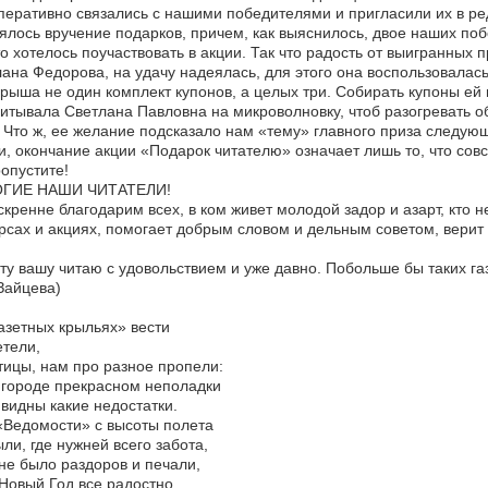
еративно связались с нашими победителями и пригласили их в ре
ялось вручение подарков, причем, как выяснилось, двое наших по
о хотелось поучаствовать в акции. Так что радость от выигранных 
ана Федорова, на удачу надеялась, для этого она воспользовалас
рыша не один комплект купонов, а целых три. Собирать купоны ей
итывала Светлана Павловна на микроволновку, чтоб разогревать о
 Что ж, ее желание подсказало нам «тему» главного приза следую
и, окончание акции «Подарок читателю» означает лишь то, что сов
опустите!
ГИЕ НАШИ ЧИТАТЕЛИ!
кренне благодарим всех, в ком живет молодой задор и азарт, кто не
рсах и акциях, помогает добрым словом и дельным советом, верит 
ту вашу читаю с удовольствием и уже давно. Побольше бы таких га
Зайцева)
азетных крыльях» вести
тели,
тицы, нам про разное пропели:
 городе прекрасном неполадки
 видны какие недостатки.
«Ведомости» с высоты полета
ли, где нужней всего забота,
не было раздоров и печали,
Новый Год все радостно