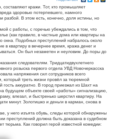
, составляют кражи. Тот, кто промышляет
 вреда здоровью потерпевшего, намного
и разбой. В этом есть, конечно, доля истины, но
ой с работы, с горечью убеждались в том, что
лье (как правило, в частные дома или квартиры на
о окна. Подобных преступлений набралось около
е в квартиру в вечернее время, кража денег и
ваться. Он был незаметен и неуловим. До поры до
оказания следователям. Тридцатидвухлетнего
овного розыска первого отдела УВД Новочеркасска
овала напряжения сил сотрудников всего
, который треть жизни провёл за тюремной
 гость аккуратно. В город приезжал из Шахт на
л на будущем объекте своей «работы» сигнализацию,
аму, влезал, и быстренько шерстил квартиру. На
ти минут. Золотишко и деньги в карман, снова в
ае, у него изъята обувь, следы которой обнаружены
нии преступлений должна быть доказана в судебном
нет тюрьма. Как говорил герой известной комедии: