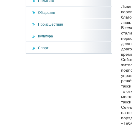
Политика
Львин
воров
Общество
благо
лишь
Происшествия
В теч
стали
Культура
перво
десят
Спорт
драго
врем
Сейча
жител
подпо
управ
решёт
такси
то от
месте
такси
Сейча
на не
поряд
«Тебя