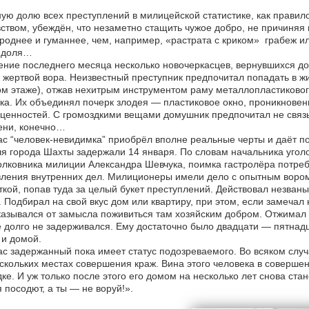
ую долю всех преступлений в милицейской статистике, как правило
ством, убеждён, что незаметно стащить чужое добро, не причиняя
роднее и гуманнее, чем, например, «растрата с криком» ­ грабеж ил
 доля…
ение последнего месяца несколько новочеркасцев, вернувшихся дом
 жертвой вора. Неизвестный преступник предпочитал попадать в жи
м этаже), отжав нехитрым инструментом раму металлопластиковог
ка. Их объединял почерк злодея — пластиковое окно, проникновени
ценностей. С громоздкими вещами домушник предпочитал не связы
ени, конечно…
с “человек-невидимка” приобрёл вполне реальные черты и даёт п
я города Шахты задержали 14 января. По словам начальника угол
лковника милиции Александра Шевчука, поимка гастролёра потреб
ления внутренних дел. Милиционеры имели дело с опытным вором
кой, попав туда за целый букет преступлений. Действовал незваный
. Подбирал на свой вкус дом или квартиру, при этом, если замеча
казывался от замысла поживиться там хозяйским добром. Отжимал р
 долго не задерживался. Ему достаточно было двадцати — пятнадца
 и домой.
с задержанный пока имеет статус подозреваемого. Во всяком случ
скольких местах совершения краж. Вина этого человека в соверше
ке. И уж только после этого его домом на несколько лет снова ста
 посодют, а ты — не воруй!».