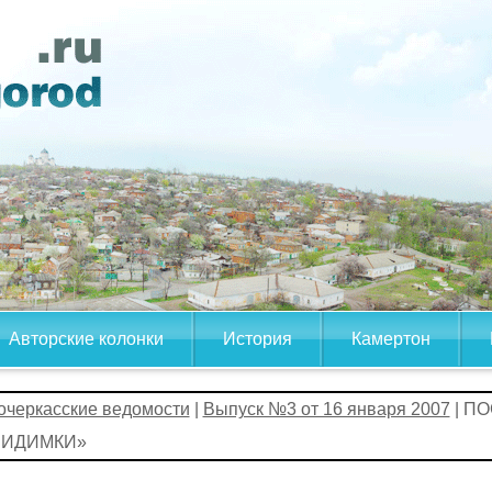
Авторские колонки
История
Камертон
очеркасские ведомости
|
Выпуск №3 от 16 января 2007
| П
ВИДИМКИ»