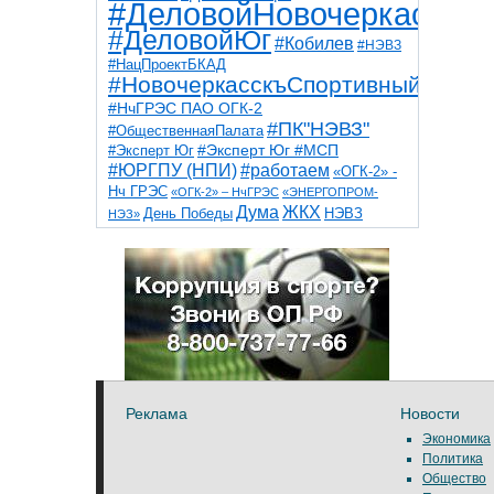
#ДеловойНовочеркасск
#ДеловойЮг
#Кобилев
#НЭВЗ
#НацПроектБКАД
#НовочеркасскъСпортивный
#НчГРЭС ПАО ОГК-2
#ПК"НЭВЗ"
#ОбщественнаяПалата
#Эксперт Юг
#Эксперт Юг #МСП
#ЮРГПУ (НПИ)
#работаем
«ОГК-2» -
Нч ГРЭС
«ОГК-2» – НчГРЭС
«ЭНЕРГОПРОМ-
Дума
ЖКХ
НЭВЗ
День Победы
НЭЗ»
ТНТ
НчГРЭС
Победа
Собор
ТПП
благоустройство
ветераны
выборы
дети
дороги
казаки
коррупция
космос
парк
общественная палата
пожар
роща
спорт
художники
театр
транспорт
Реклама
Новости
Экономика
Политика
Общество