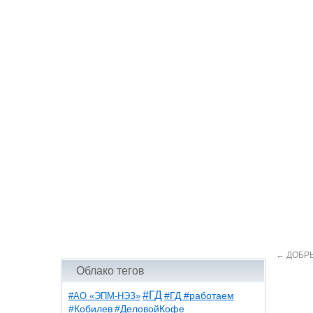
←
ДОБРЫ
Облако тегов
#ГД
#АО «ЭПМ-НЭЗ»
#ГД #работаем
#ДеловойКофе
#Кобилев