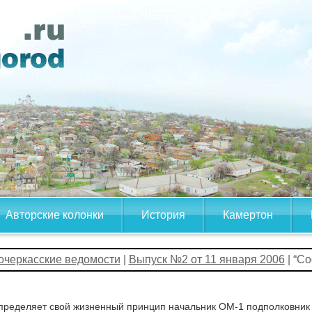
Авторские колонки
История
Камертон
очеркасские ведомости
|
Выпуск №2 от 11 января 2006
| “С
пределяет свой жизненный принцип начальник ОМ-1 подполковник