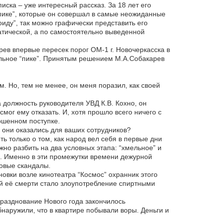
ска – уже интересный рассказ. За 18 лет его
“пике”, которые он совершал в самые неожиданные
оиду”, так можно графически представить его
атической, а по самостоятельно выведенной
ев впервые пересек порог ОМ-1 г. Новочеркасска в
альное “пике”. Принятым решением М.А.Собакарев
. Но, тем не менее, он меня поразил, как своей
 должность руководителя УВД К.В. Кохно, он
мог ему отказать. И, хотя прошло всего ничего с
ршенном поступке.
они оказались для ваших сотрудников?
ь только о том, как народ вел себя в первые дни
но разбить на два условных этапа: “хмельное” и
-00. Именно в эти промежутки времени дежурной
товые скандалы.
новки возле кинотеатра “Космос” охранник этого
ой её смерти стало злоупотребление спиртными
празднование Нового года закончилось
бнаружили, что в квартире побывали воры. Деньги и