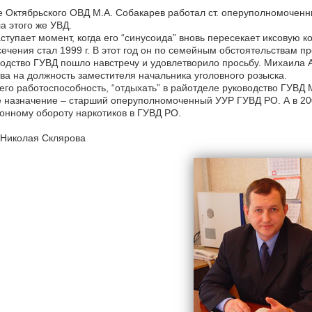
 Октябрьского ОВД М.А. Собакарев работал ст. оперуполномоченны
а этого же УВД.
ступает момент, когда его “синусоида” вновь пересекает иксовую ко
ечения стал 1999 г. В этот год он по семейным обстоятельствам п
одство ГУВД пошло навстречу и удовлетворило просьбу. Михаила А
ва на должность заместителя начальника уголовного розыска.
его работоспособность, “отдыхать” в райотделе руководство ГУВД М
 назначение – старший оперуполномоченный УУР ГУВД РО. А в 2004
онному обороту наркотиков в ГУВД РО.
 Николая Склярова