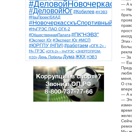
#ДеловойНовочеркасск
— А м
#ДеловойЮг
— Нет
#Кобилев
#НЭВЗ
брать
#НацПроектБКАД
прояв
#НовочеркасскъСпортивный
право
#НчГРЭС ПАО ОГК-2
прост
#ПК"НЭВЗ"
#ОбщественнаяПалата
иногд
#Эксперт Юг
#Эксперт Юг #МСП
Этих 
#ЮРГПУ (НПИ)
#работаем
«ОГК-2» -
Больш
Нч ГРЭС
«ОГК-2» – НчГРЭС
«ЭНЕРГОПРОМ-
рекла
Дума
ЖКХ
НЭВЗ
— За 
День Победы
НЭЗ»
ТНТ
НчГРЭС
— Еще
Победа
Собор
ТПП
Предл
благоустройство
ветераны
выборы
дети
любящ
дороги
казаки
коррупция
космос
меня,
парк
общественная палата
пожар
роща
О ста
спорт
художники
театр
транспорт
впере
— А к
— Это
измен
время
желез
Сейча
ремо
Мы же