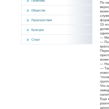
Политика
По на
верно
Общество
момен
служе
форм
Происшествия
15 но
должн
Культура
одних
— Мих
Спорт
— Пос
красо
Перее
пригл
момен
— Наш
— Так
новог
“похм
групп
Что к
завед
напит
Еще в
разоч
ценно