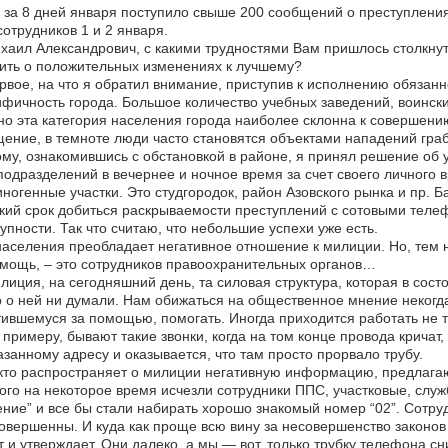
 за 8 дней января поступило свыше 200 сообщений о преступлени
сотрудников 1 и 2 января.
аил Александрович, с какими трудностями Вам пришлось столкнут
ить о положительных изменениях к лучшему?
вое, на что я обратил внимание, приступив к исполнению обязанн
фичность города. Большое количество учебных заведений, воински
о эта категория населения города наиболее склонна к совершению
ение, в темноте люди часто становятся объектами нападений гра
му, ознакомившись с обстановкой в районе, я принял решение об 
подразделений в вечернее и ночное время за счет своего личног
ногенные участки. Это студгородок, район Азовского рынка и пр. 
кий срок добиться раскрываемости преступлений с сотовыми теле
упности. Так что считаю, что небольшие успехи уже есть.
аселения преобладает негативное отношение к милиции. Но, тем не
мощь, – это сотрудников правоохранительных органов…
иция, на сегодняшний день, та силовая структура, которая в сост
 о ней ни думали. Нам обижаться на общественное мнение некогда
ившемуся за помощью, помогать. Иногда приходится работать не то
к примеру, бывают такие звонки, когда на том конце провода кричат
азанному адресу и оказывается, что там просто прорвало трубу.
кто распространяет о милиции негативную информацию, предлагаю п
ого на некоторое время исчезли сотрудники ППС, участковые, служ
ние” и все бы стали набирать хорошо знакомый номер “02”. Сотруд
овершенны. И куда как проще всю вину за несовершенство законов вз
 и утверждает. Они далеко, а мы — вот, только трубку телефона сн