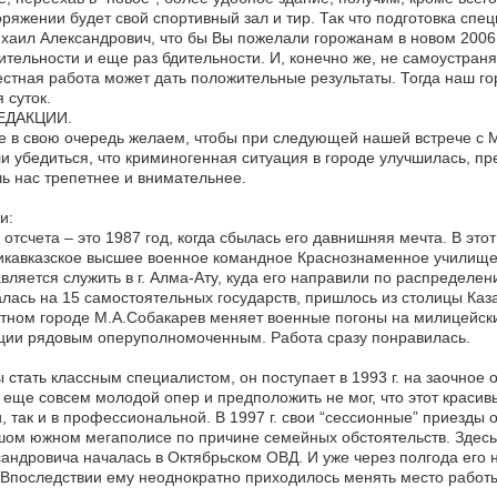
ряжении будет свой спортивный зал и тир. Так что подготовка спе
аил Александрович, что бы Вы пожелали горожанам в новом 2006
тельности и еще раз бдительности. И, конечно же, не самоустраня
стная работа может дать положительные результаты. Тогда наш гор
 суток.
ЕДАКЦИИ.
 в свою очередь желаем, чтобы при следующей нашей встрече с М
и убедиться, что криминогенная ситуация в городе улучшилась, п
ь нас трепетнее и внимательнее.
и:
 отсчета – это 1987 год, когда сбылась его давнишняя мечта. В это
кавказское высшее военное командное Краснознаменное училище
вляется служить в г. Алма-Ату, куда его направили по распределени
лась на 15 самостоятельных государств, пришлось из столицы Каз
тном городе М.А.Собакарев меняет военные погоны на милицейски
ции рядовым оперуполномоченным. Работа сразу понравилась.
 стать классным специалистом, он поступает в 1993 г. на заочное 
 еще совсем молодой опер и предположить не мог, что этот красивы
, так и в профессиональной. В 1997 г. свои “сессионные” приезды 
ом южном мегаполисе по причине семейных обстоятельств. Здесь 
андровича началась в Октябрьском ОВД. И уже через полгода его 
Впоследствии ему неоднократно приходилось менять место работ