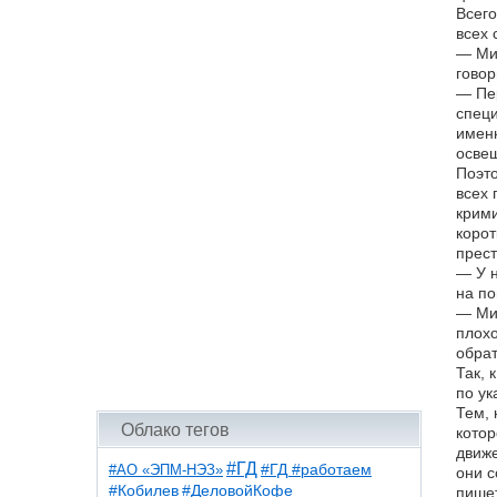
Всего
всех 
— Мих
говор
— Пер
специ
именн
освещ
Поэто
всех 
крими
корот
прест
— У н
на по
— Мил
плохо
обрат
Так, 
по ук
Тем, 
Облако тегов
котор
движе
#ГД
#АО «ЭПМ-НЭЗ»
#ГД #работаем
они с
#ДеловойКофе
#Кобилев
пишет