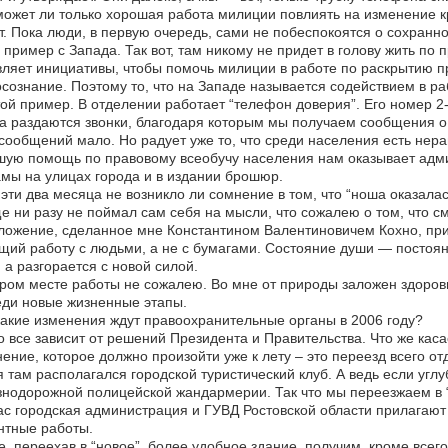
ожет ли только хорошая работа милиции повлиять на изменение к
. Пока люди, в первую очередь, сами не побеспокоятся о сохранно
 пример с Запада. Так вот, там никому не придет в голову жить по п
ляет инициативы, чтобы помочь милиции в работе по раскрытию пр
сознание. Поэтому то, что на Западе называется содействием в ра
ой пример. В отделении работает “телефон доверия”. Его номер 2-3
а раздаются звонки, благодаря которым мы получаем сообщения 
сообщений мало. Но радует уже то, что среди населения есть не
ую помощь по правовому всеобучу населения нам оказывает адм
мы на улицах города и в издании брошюр.
эти два месяца не возникло ли сомнение в том, что “ноша оказалас
 ни разу не поймал сам себя на мысли, что сожалею о том, что с
ожение, сделанное мне Константином Валентиновичем Кохно, приш
ий работу с людьми, а не с бумагами. Состояние души — постоян
 а разгорается с новой силой.
ром месте работы не сожалею. Во мне от природы заложен здоровы
ди новые жизненные этапы.
акие изменения ждут правоохранительные органы в 2006 году?
 все зависит от решений Президента и Правительства. Что же каса
ение, которое должно произойти уже к лету – это переезд всего от
 там располагался городской туристический клуб. А ведь если углу
нодорожной полицейской жандармерии. Так что мы переезжаем в 
с городская администрация и ГУВД Ростовской области прилагают 
нтные работы.
, переехав в “новое”, более удобное здание, получим, кроме всего