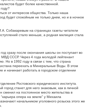
циалистов будет более качественной.
 году?
ться от интересов общества. Только наша
од будет спокойным не только днем, но и в ночное
.А. Собакаревым на страницах газеты читатели
реступлений стало меньше, а родная милиция стала
т год сразу после окончания школы он поступает во
 МВД СССР. Через 4 года молодой лейтенант
ю. Но в 1992 году в связи с тем, что страна
ахстана переехать в Минеральные Воды. В этом
е и начинает работать в городском отделении
отделение Ростовского юридического института.
й город станет для него знаковым, как в личной
он сменил на постоянное место жительства в
“карьера опера на земле” у Михаила
назначают начальником уголовного розыска этого же
ы.