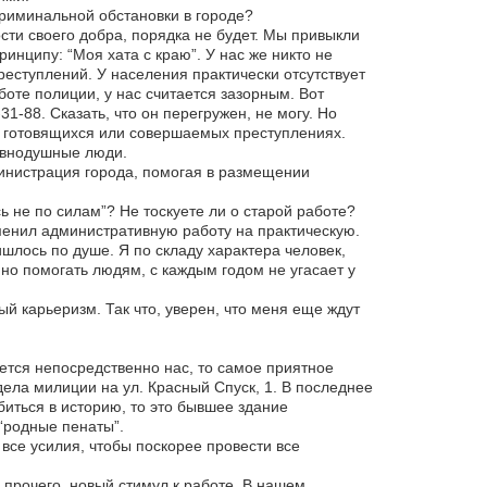
риминальной обстановки в городе?
сти своего добра, порядка не будет. Мы привыкли
ринципу: “Моя хата с краю”. У нас же никто не
еступлений. У населения практически отсутствует
боте полиции, у нас считается зазорным. Вот
1-88. Сказать, что он перегружен, не могу. Но
о готовящихся или совершаемых преступлениях.
равнодушные люди.
инистрация города, помогая в размещении
ь не по силам”? Не тоскуете ли о старой работе?
менил административную работу на практическую.
лось по душе. Я по складу характера человек,
но помогать людям, с каждым годом не угасает у
й карьеризм. Так что, уверен, что меня еще ждут
ется непосредственно нас, то самое приятное
дела милиции на ул. Красный Спуск, 1. В последнее
биться в историю, то это бывшее здание
“родные пенаты”.
все усилия, чтобы поскорее провести все
 прочего, новый стимул к работе. В нашем