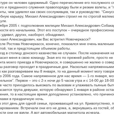
туре он человек одержимый. Одно перечисление его послужного спи
го и преданного служения правопорядку были и резкие взлеты, и 
ты, чем удивлял как своих сослуживцев, так и руководство. “Синус
бную карьеру, Михаил Александрович строил не по строгой матем
уле.
ября 2005 г. подполковник милиции Михаил Александрович Собакар
ости его начальника. Этот его поступок – очередное профессион
 удивил, других, наоборот, обнадежил.
аил Александрович, как Вас встретил Новочеркасск?
ле Ростова Новочеркасск, конечно, показался мне очень маленьким
той, так и предстоящим объемом работы.
зд в столицу донского казачества не случаен. После назначения на
асил меня в свою команду. Зная его по прежней работе, просто не с
та моего приезда в Новочеркасск, я совершенно не жалею о сове
 разговор проходит в праздничные дни. Насколько напряженными 
 как разговариваем мы 8 января, то на данный момент могу говорит
о 2006 года. Самое напряженное для нас время — 1-го января, мож
ельное”. Первое – это с 2-х ночи до 5 часов утра и с 14-00 до 18
е часто приходилось выезжать по вызовам и улаживать пьяные бы
асается трупа девушки, которую обнаружил 1 января в районе оста
ения, то в настоящее время доподлинно установлено, что причин
ками в праздничную ночь.
 этот день для одной семьи, проживающей на ул. Кривопустенко, 
арованием. Встречали они его не дома, а, вернувшись из гостей, о
сти они не взяли. А вот автомобильная магнитола исчезла.