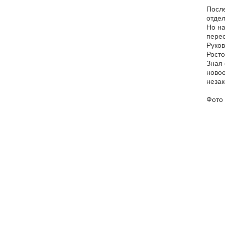
После
отдел
Но на
перес
Руков
Росто
Зная 
новое
незак
Фото