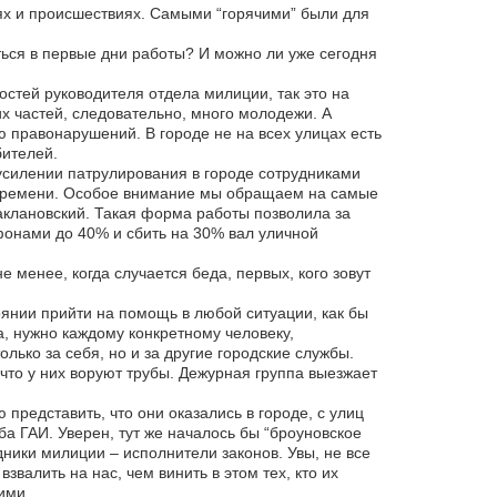
ях и происшествиях. Самыми “горячими” были для
ься в первые дни работы? И можно ли уже сегодня
остей руководителя отдела милиции, так это на
х частей, следовательно, много молодежи. А
 правонарушений. В городе не на всех улицах есть
бителей.
усилении патрулирования в городе сотрудниками
о времени. Особое внимание мы обращаем на самые
Баклановский. Такая форма работы позволила за
фонами до 40% и сбить на 30% вал уличной
 менее, когда случается беда, первых, кого зовут
оянии прийти на помощь в любой ситуации, как бы
, нужно каждому конкретному человеку,
лько за себя, но и за другие городские службы.
, что у них воруют трубы. Дежурная группа выезжает
редставить, что они оказались в городе, с улиц
ба ГАИ. Уверен, тут же началось бы “броуновское
ники милиции – исполнители законов. Увы, не все
валить на нас, чем винить в этом тех, кто их
ими.