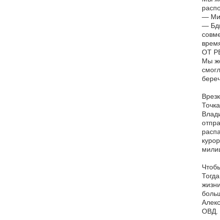
распо
— Мих
— Бди
совме
время
ОТ Р
Мы же
смогл
береч
Врезк
Точка
Влади
отпра
распа
курор
мили
Чтобы
Тогда
жизни
больш
Алекс
ОВД. 