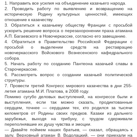
1. Направить все усилия на объединение казачьего народа.
2. Проводить работу по выявлению и возвращению на
историческую Родину культурных ценностей, имеющих
отношение к казачеству.
3. Обратиться к казачьему обществу Франции с просьбой
ускорить решение вопроса о перезахоронении праха атамана
А.П. Багаевского в Новочеркасске, согласно его завещанию.
4. Обратиться в Правительство Российской Федерации с
просьбой о выделении средств на реставрацию
новочеркасского Войскового Вознесенского кафедрального
собора.
5. Начать работу по созданию Пантеона казачьей славы в
Старочеркасске.
6. Рассмотреть вопрос о создании казачьей политической
структуры.
7. Провести третий Конгресс мирового казачества в дни 255-
летия атамана М.И. Платова, в 2008 году.
Помимо сугубо деловых выступлений, на конгрессе были и
выступления, если так можно сказать, продиктованные
сердцем, точнее — сердцами тех, кто родился за тысячи
километров от Родины своих предков. Казаки из дальнего
зарубежья, выходя на трибуну, с трудом сдерживали
переполнявшие их душу чувства и эмоции.
— Давайте поймем наших братьев, — сказал, обращаясь к
залу, Верховный атаман В. Водолацкий, — они приехали на