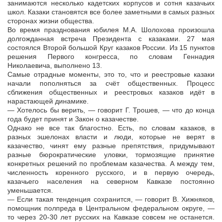
занимаются несколько кадетских корпусов и сотня казачьих
школ. Казаки становятся все более заметными в самых разных
сторонах жизни общества.
Во время празднования юбилея М.А. Шолохова произошла
долгожданная встреча Президента с казаками. 27 мая
состоялся Второй большой Круг казаков России. Из 15 пунктов
решения Первого конгресса, по словам Геннадия
Николаевича, выполнено 13.
Самые отрадные моменты, это то, что и реестровые казаки
начали пополняться за счёт общественных. Процесс
сближения общественных и реестровых казаков идёт в
нарастающей динамике.
— Хотелось бы верить, — говорит Г. Трошев, — что до конца
года будет принят и Закон о казачестве.
Однако не все так благостно. Есть, по словам казаков, в
разных эшелонах власти и люди, которые не верят в
казачество, чинят ему разные препятствия, придумывают
разные бюрократические уловки, тормозящие принятие
конкретных решений по проблемам казачества. А между тем,
численность коренного русского, и в первую очередь,
казачьего населения на северном Кавказе постоянно
уменьшается.
— Если такая тенденция сохранится, — говорит В. Хижняков,
помощник полпреда в Центральном федеральном округе, —
то через 20-30 лет русских на Кавказе совсем не останется.