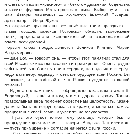
и слева символы «красного» и «белого» движения, буденовка
и казачья фуражка. Мать провожает сына. Выбор пути — за
ним. Авторы памятника — скульптор Анатолий Скнарин,
архитектор — Игорь Жуков.
На открытие приглашены все почётные гости праздника —
главы городов, районов Ростовской области, зарубежные
гости, представители исполнительной и законодательной
власти всех уровней.
Первым слово предоставляется Великой Княгине Марии
Владимировне.
— Дай Бог, — говорит она, — чтобы этот памятник стал для
всей России символом покаяния и примирения. Очень трудно
забыть всё, что болит у нас в сердцах, но надо идти вперёд,
надо дать веру, надежду и светлое будущее всей России. Вы
— казаки, и не забывайте, что Россия нуждается в вашей
помощи!
— Идея этого памятника, — обращается к казакам атаман В.
Водолацкий, — ещё и в том, что это дорога к храму. Только
православная вера поможет обрести нам целостность. Казаки
должны быть не вокруг храма, а в храме, и молиться там за
процветание своей земли и укрепление государства.
— Пусть это будет точкой тому разладу, который был в
предыдущие десятилетия, — говорит Владыко Пантелеимон,
— пусть примирение и согласие начнётся с Юга России.
— Два миллиона казаков погибли во время смуты и