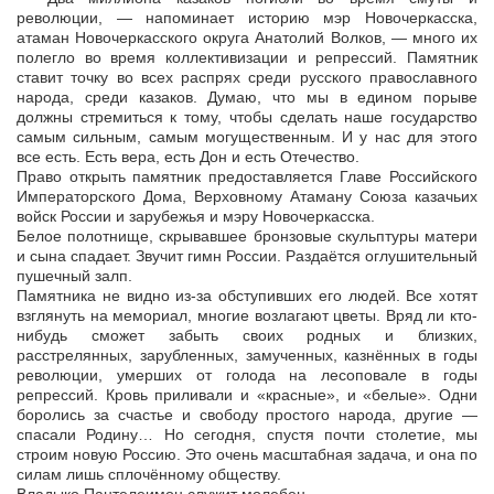
революции, — напоминает историю мэр Новочеркасска,
атаман Новочеркасского округа Анатолий Волков, — много их
полегло во время коллективизации и репрессий. Памятник
ставит точку во всех распрях среди русского православного
народа, среди казаков. Думаю, что мы в едином порыве
должны стремиться к тому, чтобы сделать наше государство
самым сильным, самым могущественным. И у нас для этого
все есть. Есть вера, есть Дон и есть Отечество.
Право открыть памятник предоставляется Главе Российского
Императорского Дома, Верховному Атаману Союза казачьих
войск России и зарубежья и мэру Новочеркасска.
Белое полотнище, скрывавшее бронзовые скульптуры матери
и сына спадает. Звучит гимн России. Раздаётся оглушительный
пушечный залп.
Памятника не видно из-за обступивших его людей. Все хотят
взглянуть на мемориал, многие возлагают цветы. Вряд ли кто-
нибудь сможет забыть своих родных и близких,
расстрелянных, зарубленных, замученных, казнённых в годы
революции, умерших от голода на лесоповале в годы
репрессий. Кровь приливали и «красные», и «белые». Одни
боролись за счастье и свободу простого народа, другие —
спасали Родину… Но сегодня, спустя почти столетие, мы
строим новую Россию. Это очень масштабная задача, и она по
силам лишь сплочённому обществу.