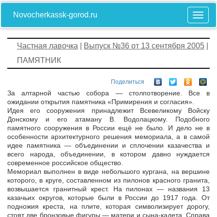
Novocherkassk-gorod.ru
Частная лавочка
|
Выпуск №36 от 13 сентября 2005
|
ПАМЯТНИК
Поделиться
За алтарной частью собора — столпотворение. Все в
ожидании открытия памятника «Примирения и согласия».
Идея его сооружения принадлежит Всевеликому Войску
Донскому и его атаману В. Водолацкому. Подобного
памятного сооружения в России ещё не было. И дело не в
особенности архитектурного решения мемориала, а в самой
идее памятника — объединении и сплочении казачества и
всего народа, объединении, в котором давно нуждается
современное российское общество.
Мемориал выполнен в виде небольшого кургана, на вершине
которого, в круге, составленном из пилонов красного гранита,
возвышается гранитный крест. На пилонах — названия 13
казачьих округов, которые были в России до 1917 года. От
подножия креста, на плите, которая символизирует дорогу,
стоят две бронзовые фигуры — матери и сына-кадета. Справа