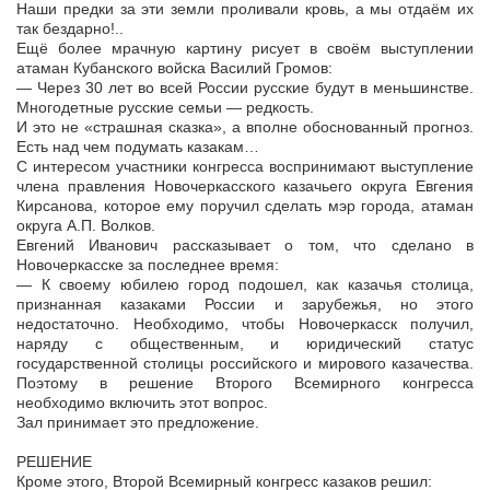
Наши предки за эти земли проливали кровь, а мы отдаём их
так бездарно!..
Ещё более мрачную картину рисует в своём выступлении
атаман Кубанского войска Василий Громов:
— Через 30 лет во всей России русские будут в меньшинстве.
Многодетные русские семьи — редкость.
И это не «страшная сказка», а вполне обоснованный прогноз.
Есть над чем подумать казакам…
С интересом участники конгресса воспринимают выступление
члена правления Новочеркасского казачьего округа Евгения
Кирсанова, которое ему поручил сделать мэр города, атаман
округа А.П. Волков.
Евгений Иванович рассказывает о том, что сделано в
Новочеркасске за последнее время:
— К своему юбилею город подошел, как казачья столица,
признанная казаками России и зарубежья, но этого
недостаточно. Необходимо, чтобы Новочеркасск получил,
наряду с общественным, и юридический статус
государственной столицы российского и мирового казачества.
Поэтому в решение Второго Всемирного конгресса
необходимо включить этот вопрос.
Зал принимает это предложение.
РЕШЕНИЕ
Кроме этого, Второй Всемирный конгресс казаков решил: