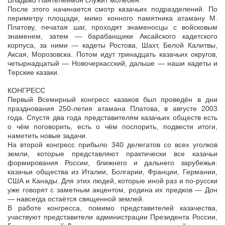
Владыко Пантелеимон служит молебен.
После этого начинается смотр казачьих подразделений. По
периметру площади, мимо конного памятника атаману М.
Платову, печатая шаг, проходят знаменосцы с войсковым
знаменем, затем — барабанщики Аксайского кадетского
корпуса, за ними — кадеты Ростова, Шахт, Белой Калитвы,
Аксая, Морозовска. Потом идут тринадцать казачьих округов,
четырнадцатый — Новочеркасский, дальше — наши кадеты и
Терские казаки.
КОНГРЕСС
Первый Всемирный конгресс казаков был проведён в дни
празднования 250-летия атамана Платова, в августе 2003
года. Спустя два года представителям казачьих обществ есть
о чём поговорить, есть о чём поспорить, подвести итоги,
наметить новые задачи.
На второй конгресс прибыло 340 делегатов со всех уголков
земли, которые представляют практически все казачьи
формирования России, ближнего и дальнего зарубежья:
казачьи общества из Италии, Болгарии, Франции, Германии,
США и Канады. Для этих людей, которые иной раз и по-русски
уже говорят с заметным акцентом, родина их предков — Дон
— навсегда остаётся священной землей.
В работе конгресса, помимо представителей казачества,
участвуют представители администрации Президента России,