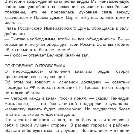
В истории возрождения казачества видим Мы наиважнейшую
составляющую общего возрождения величия и славы России.
Убеждены, что не прервалась духовная связь между
казачеством и Нашим Домом. Верю, что у нас единые цели и
идеалы».
Глава Российского Императорского Дома, обращаясь к залу,
добавляет:
— Считаю необходимым, чтобы вы все объединились. Вы —
огромная и могучая опора для всей России. Если вы любите
её, то не можете быть не вместе!
— Любо! — отвечает Великой Княгине зал.
ОТКРОВЕННО О ПРОБЛЕМАХ
О необходимости сплочения казачьих рядов говорят
практически все выступающие.
Об этом же говорит и основной докладчик — советник
Президента РФ генерал полковник Г.Н. Трошев, но он говорит
не только об этом.
— Сегодня каждый казак России понял, — сказал Геннадий
Николаевич, — что без активной поддержки государства,
казачеству выжить будет невозможно. Но государство будет
платить только за конкретные дела.
Что касается конкретных дел, то на Дону казаки проявляют
себя с самой лучшей стороны. В разных городах и районах
области действуют казачьи дружины. Воспитанием молодёжи