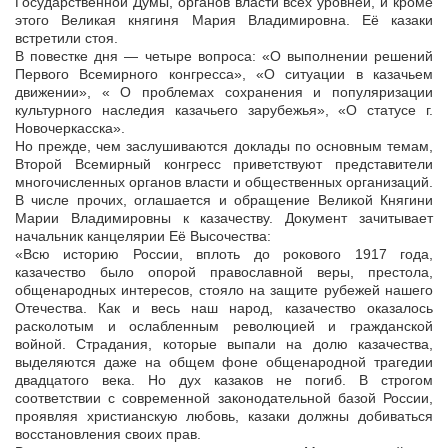
Государственной Думы, органов власти всех уровней, и кроме
этого Великая княгиня Мария Владимировна. Её казаки
встретили стоя.
В повестке дня — четыре вопроса: «О выполнении решений
Первого Всемирного конгресса», «О ситуации в казачьем
движении», « О проблемах сохранения и популяризации
культурного наследия казачьего зарубежья», «О статусе г.
Новочеркасска».
Но прежде, чем заслушиваются доклады по основным темам,
Второй Всемирный конгресс приветствуют представители
многочисленных органов власти и общественных организаций.
В числе прочих, оглашается и обращение Великой Княгини
Марии Владимировны к казачеству. Документ зачитывает
начальник канцелярии Её Высочества:
«Всю историю России, вплоть до рокового 1917 года,
казачество было опорой православной веры, престола,
общенародных интересов, стояло на защите рубежей нашего
Отечества. Как и весь наш народ, казачество оказалось
расколотым и ослабленным революцией и гражданской
войной. Страдания, которые выпали на долю казачества,
выделяются даже на общем фоне общенародной трагедии
двадцатого века. Но дух казаков не погиб. В строгом
соответствии с современной законодательной базой России,
проявляя христианскую любовь, казаки должны добиваться
восстановления своих прав.