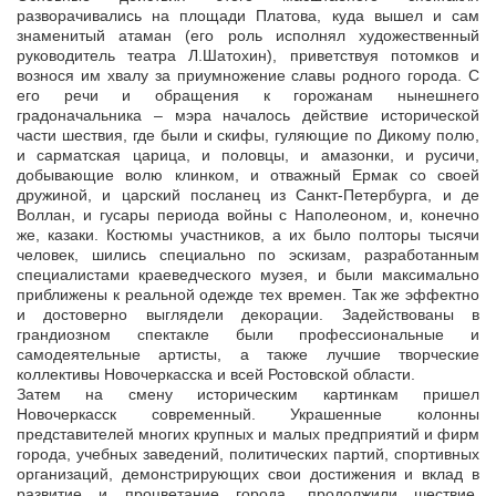
разворачивались на площади Платова, куда вышел и сам
знаменитый атаман (его роль исполнял художественный
руководитель театра Л.Шатохин), приветствуя потомков и
вознося им хвалу за приумножение славы родного города. С
его речи и обращения к горожанам нынешнего
градоначальника – мэра началось действие исторической
части шествия, где были и скифы, гуляющие по Дикому полю,
и сарматская царица, и половцы, и амазонки, и русичи,
добывающие волю клинком, и отважный Ермак со своей
дружиной, и царский посланец из Санкт-Петербурга, и де
Воллан, и гусары периода войны с Наполеоном, и, конечно
же, казаки. Костюмы участников, а их было полторы тысячи
человек, шились специально по эскизам, разработанным
специалистами краеведческого музея, и были максимально
приближены к реальной одежде тех времен. Так же эффектно
и достоверно выглядели декорации. Задействованы в
грандиозном спектакле были профессиональные и
самодеятельные артисты, а также лучшие творческие
коллективы Новочеркасска и всей Ростовской области.
Затем на смену историческим картинкам пришел
Новочеркасск современный. Украшенные колонны
представителей многих крупных и малых предприятий и фирм
города, учебных заведений, политических партий, спортивных
организаций, демонстрирующих свои достижения и вклад в
развитие и процветание города, продолжили шествие,