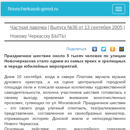
Novocherkassk-gorod.ru
Частная лавочка
|
Выпуск №36 от 13 сентября 2005
|
Новому Черкасску БЫТЬ!
Поделиться
Праздничное шествие около 5 тысяч человек по улицам
Новочеркасска стало одним из самых ярких и зрелищных
в череде юбилейных мероприятий.
Днем 10 сентября, когда в сквере Платова звучала музыка
духового оркестра, а на сцене центральной городской
площади пели и плясали казачьи коллективы художественной
самодеятельности, колонна участников шествия готовилась к
своему выходу, привлекая внимание многочисленных
прохожих, гуляющих по ул. Московской. Праздничное шествие
– это своего рода уличный спектакль, театрализованное
представление, составленное из своеобразных миниатюр,
отражающих историю Донской земли и непосредственно
Нового Черкасска.
Основные действия этого масштабного спектакля