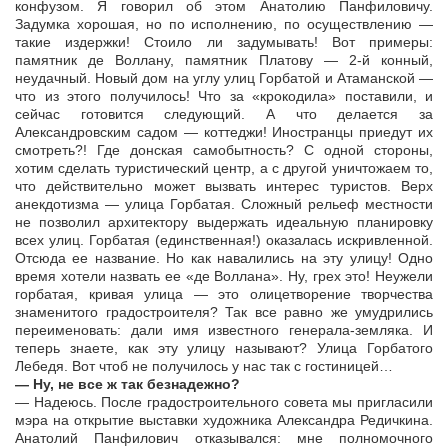
конфузом. Я говорил об этом Анатолию Панфиловичу.
Задумка хорошая, но по исполнению, по осуществлению —
такие издержки! Стоило ли задумывать! Вот примеры:
памятник де Воллану, памятник Платову — 2-й конный,
неудачный. Новый дом на углу улиц Горбатой и Атаманской —
что из этого получилось! Что за «крокодила» поставили, и
сейчас готовится следующий. А что делается за
Александровским садом — коттеджи! Иностранцы приедут их
смотреть?! Где донская самобытность? С одной стороны,
хотим сделать туристический центр, а с другой уничтожаем то,
что действительно может вызвать интерес туристов. Верх
анекдотизма — улица Горбатая. Сложный рельеф местности
не позволил архитектору выдержать идеальную планировку
всех улиц. Горбатая (единственная!) оказалась искривленной.
Отсюда ее название. Но как навалились на эту улицу! Одно
время хотели назвать ее «де Воллана». Ну, грех это! Неужели
горбатая, кривая улица — это олицетворение творчества
знаменитого градостроителя? Так все равно же умудрились
переименовать: дали имя известного генерала-земляка. И
теперь знаете, как эту улицу называют? Улица Горбатого
Лебедя. Вот чтоб не получилось у нас так с гостиницей…
— Ну, не все ж так безнадежно?
— Надеюсь. После градостроительного совета мы пригласили
мэра на открытие выставки художника Александра Редичкина.
Анатолий Панфилович отказывался: мне полномочного