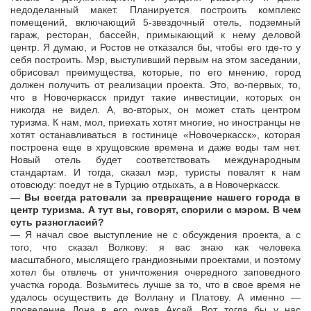
недоделанный макет. Планируется построить комплекс
помещений, включающий 5-звездочный отель, подземный
гараж, ресторан, бассейн, примыкающий к нему деловой
центр. Я думаю, и Ростов не отказался бы, чтобы его где-то у
себя построить. Мэр, выступивший первым на этом заседании,
обрисовал преимущества, которые, по его мнению, город
должен получить от реализации проекта. Это, во-первых, то,
что в Новочеркасск придут такие инвестиции, которых он
никогда не видел. А, во-вторых, он может стать центром
туризма. К нам, мол, приехать хотят многие, но иностранцы не
хотят останавливаться в гостинице «Новочеркасск», которая
построена еще в хрущовские времена и даже воды там нет.
Новый отель будет соответствовать международным
стандартам. И тогда, сказал мэр, туристы повалят к нам
отовсюду: поедут не в Турцию отдыхать, а в Новочеркасск.
— Вы всегда ратовали за превращение нашего города в
центр туризма. А тут вы, говорят, спорили с мэром. В чем
суть разногласий?
— Я начал свое выступление не с обсуждения проекта, а с
того, что сказал Волкову: я вас знаю как человека
масштабного, мыслящего грандиозными проектами, и поэтому
хотел бы отвлечь от уничтожения очередного заповедного
участка города. Возьмитесь лучше за то, что в свое время не
удалось осуществить де Воллану и Платову. А именно —
проведение Дона в его рукав Аксай. Вот тогда бы у нас