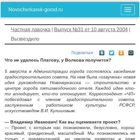
Novocherkassk-gorod.ru
Частная лавочка
|
Выпуск №31 от 10 августа 2004
|
Вызвездило
Поделиться
Что не удалось Платову, у Волкова получится?
5 августа в Администрации города состоялось заседание
градостроительного совета. На нем была «озвучена» новая
идея руководства Новочеркасска — строительство в
центре города пятизвездочного отеля. Каждой идее кто-
то аплодирует, кто-то оппонирует. Корреспондент «ЧЛ»
побеседовал с членом градостроительного совета,
заслуженным работником культуры РСФСР,
искусствоведом В.И. Кулишовым.
— Владимир Иванович! Как вы оцениваете проект?
— Проект, с которым нас познакомили, безусловно, хорош:
красивый, грандиозный, масштабный. Мы познакомились не
только с документацией, но увидели развертку и даже