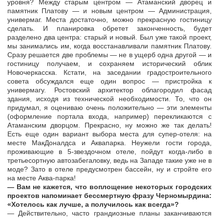
уровня? Между старым центром — Атаманский дворец и
памятник Платову — и новым центром — Администрация,
универмаг. Места достаточно, можно прекрасную гостиницу
сделать. И планировка обретет законченность, будет
разделено два центра: старый и новый. Был уже такой проект,
мы занимались им, когда восстанавливали памятник Платову.
Сразу решается две проблемы — не в ущерб одна другой — и
гостиницу получаем, и сохраняем исторический облик
Новочеркасска. Кстати, на заседании градостроительного
совета обсуждался еще один вопрос — пристройка к
универмагу. Ростовский архитектор облагородил фасад
здания, исходя из технической необходимости. То, что он
придумал, я оцениваю очень положительно — эти элементы
(оформление портала входа, например) перекликаются с
Атаманским дворцом. Прекрасно, ну можно же так делать!
Есть еще один вариант выбора места для супер-отеля: на
месте МакДоналдса и Аквапарка. Неужели гости города,
проживающие в 5-звездочном отеле, пойдут когда-либо в
третьесортную автозабегаловку, ведь на Западе такие уже не в
моде? Зато в отеле предусмотрен бассейн, ну и стройте его
на месте Аква-парка!
— Вам не кажется, что воплощение некоторых городских
проектов напоминает бессмертную фразу Черномырдина:
«Хотелось как лучше, а получилось как всегда»?
— Действительно, часто грандиозные планы заканчиваются