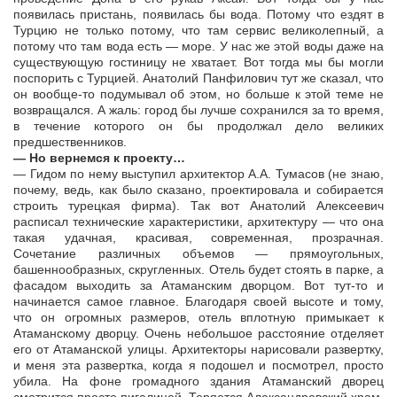
появилась пристань, появилась бы вода. Потому что ездят в
Турцию не только потому, что там сервис великолепный, а
потому что там вода есть — море. У нас же этой воды даже на
существующую гостиницу не хватает. Вот тогда мы бы могли
поспорить с Турцией. Анатолий Панфилович тут же сказал, что
он вообще-то подумывал об этом, но больше к этой теме не
возвращался. А жаль: город бы лучше сохранился за то время,
в течение которого он бы продолжал дело великих
предшественников.
— Но вернемся к проекту…
— Гидом по нему выступил архитектор А.А. Тумасов (не знаю,
почему, ведь, как было сказано, проектировала и собирается
строить турецкая фирма). Так вот Анатолий Алексеевич
расписал технические характеристики, архитектуру — что она
такая удачная, красивая, современная, прозрачная.
Сочетание различных объемов — прямоугольных,
башеннообразных, скругленных. Отель будет стоять в парке, а
фасадом выходить за Атаманским дворцом. Вот тут-то и
начинается самое главное. Благодаря своей высоте и тому,
что он огромных размеров, отель вплотную примыкает к
Атаманскому дворцу. Очень небольшое расстояние отделяет
его от Атаманской улицы. Архитекторы нарисовали развертку,
и меня эта развертка, когда я подошел и посмотрел, просто
убила. На фоне громадного здания Атаманский дворец