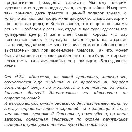
представителя Президента встречать. Мы ему говорим:
художник много для города сделал, ветеран войны. И мэр все-
таки приехал, даже грамоту и ценный подарок вручил. И,
конечно же, мы там продолжили дискуссию. Снова заговорили
про торговые ряды, и Волков заявил, что вопрос по ним мы
решим — заберем у военных, отдадим культуре, сделаем там
культурный центр. Я же в ответ сказал: хорошо, что мэр
повернулся лицом к культуре: начал ездить на открытие
выставок; художники не узнали после ремонта обновленный
выставочный зал при доме-музее Крылова. Так что, может
быть, и останется в Новочеркасске что-то, что будет интересно
посмотреть (казачье-самобытное!) жильцам 5-звездочного
отеля.
От «ЧЛ». «Лавочка», по своей вредности, конечно же,
сомневается еще в одном: а не прогорит ли дорогая
гостиница? Будут ли желающие в ней пожить за очень
большие деньги? Экономически ли обосновано ее
строительство?
И второй вопрос мучит редакцию: действительно, если, по
закону, строительство в охранной зоне запрещено, то о
чем «казаки гуторят»? Ответьте, пожалуйста, на наши
запросы, областная Инспекция по охране памятников
истории и культуры и прокуратура Новочеркасска.