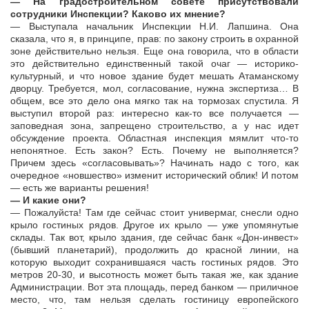
— На градостроительном совете присутствовали
сотрудники Инспекции? Каково их мнение?
— Выступала начальник Инспекции Н.И. Лапшина. Она
сказала, что я, в принципе, прав: по закону строить в охранной
зоне действительно нельзя. Еще она говорила, что в области
это действительно единственный такой очаг — историко-
культурный, и что новое здание будет мешать Атаманскому
дворцу. Требуется, мол, согласование, нужна экспертиза… В
общем, все это дело она мягко так на тормозах спустила. Я
выступил второй раз: интересно как-то все получается —
заповедная зона, запрещено строительство, а у нас идет
обсуждение проекта. Областная инспекция мямлит что-то
непонятное. Есть закон? Есть. Почему не выполняется?
Причем здесь «согласовывать»? Начинать надо с того, как
очередное «новшество» изменит исторический облик! И потом
— есть же варианты решения!
— И какие они?
— Пожалуйста! Там где сейчас стоит универмаг, снесли одно
крыло гостиных рядов. Другое их крыло — уже упомянутые
склады. Так вот, крыло здания, где сейчас банк «Дон-инвест»
(бывший планетарий), продолжить до красной линии, на
которую выходит сохранившаяся часть гостиных рядов. Это
метров 20-30, и высотность может быть такая же, как здание
Администрации. Вот эта площадь, перед банком — приличное
место, что, там нельзя сделать гостиницу европейского