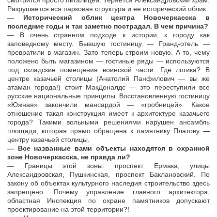
смотрится просто пигалицей. Теряется Александровский храм.
Разрушается вся парковая структура и ее исторический облик.
— Исторический облик центра Новочеркасска в
последние годы и так заметно пострадал. В чем причина?
— В очень странном подходе к истории, к городу как
заповедному месту. Бывшую гостиницу — Гранд-отель —
превратили в магазин. Зато теперь строим новую. А то, чему
положено быть магазином — гостиные ряды — используются
под складские помещения воинской части. Где логика? В
центре казачьей столицы (Анатолий Панфилович — вы же
атаман города!) стоит МакДоналдс — это переступили все
русские национальные принципы. Восстановленную гостиницу
«Южная» закончили мансардой — «гробницей». Какое
отношение такая конструкция имеет к архитектуре казачьего
города? Такими вольными решениями нарушен ансамбль
площади, которая прямо обращена к памятнику Платову —
центру казачьей столицы.
— Все названные вами объекты находятся в охранной
зоне Новочеркасска, не правда ли?
— Границы этой зоны: проспект Ермака, улицы
Александровская, Пушкинская, проспект Баклановский. По
закону об объектах культурного наследия строительство здесь
запрещено. Почему управление главного архитектора,
областная Инспекция по охране памятников допускают
проектирование на этой территории?!