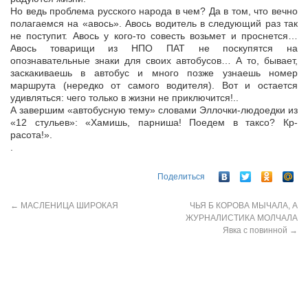
Но ведь проблема русского народа в чем? Да в том, что вечно
полагаемся на «авось». Авось водитель в следующий раз так
не поступит. Авось у кого-то совесть возьмет и проснется…
Авось товарищи из НПО ПАТ не поскупятся на
опознавательные знаки для своих автобусов… А то, бывает,
заскакиваешь в автобус и много позже узнаешь номер
маршрута (нередко от самого водителя). Вот и остается
удивляться: чего только в жизни не приключится!..
А завершим «автобусную тему» словами Эллочки-людоедки из
«12 стульев»: «Хамишь, парниша! Поедем в таксо? Кр-
расота!».
.
Поделиться
←
МАСЛЕНИЦА ШИРОКАЯ
ЧЬЯ Б КОРОВА МЫЧАЛА, А
ЖУРНАЛИСТИКА МОЛЧАЛА
Явка с повинной
→