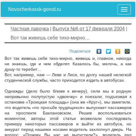
Novocherkassk-gorod.ru
Частная лавочка
|
Выпуск №6 от 17 февраля 2004
|
Вот так живешь себе тихо-мирно…
Поделиться
Вот так живешь себе тихо-мирно, живешь и, главное, никогда
не знаешь, где и чем обделят. Казалось бы, мелочь, а как
душу-то теребит…
Вот, например, нам — Леве и Лисе, по долгу нашей нелегкой
студенческой службы, часто приходится ездить в автобусах.
Однажды (дело было ближе к вечеру), сели мы в родную
непривычно полупустую «двоечку» и поехали; подъезжая к
остановке «Троицкая площадь» (она же «Круг»), мы заметили,
что водитель «по просьбе трудящихся» выпускает пассажиров
на проспекте Баклановском. Решив воспользоваться
моментом, авторы этой статьи возжелали последовать
примеру некоторых пассажиров и выйти из автобуса, но
аккурат перед нашими носами водитель захлопнул дверь. На
вопрос: «Почему Вы нас не выпустили?», водитель дал