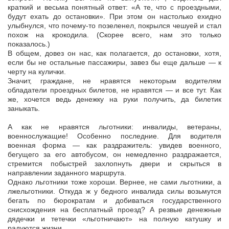
краткий и весьма понятный ответ: «А те, что с проездными,
будут ехать до остановки». При этом он настолько ехидно
улыбнулся, что почему-то позеленел, покрылся чешуей и стал
похож на крокодила. (Скорее всего, нам это только
показалось.)
В общем, довез он нас, как полагается, до остановки, хотя,
если бы не остальные пассажиры, завез бы еще дальше — к
черту на кулички.
Значит, граждане, не нравятся некоторым водителям
обладатели проездных билетов, не нравятся — и все тут. Как
же, хочется ведь денежку на руки получить, да билетик
заныкать.
А как не нравятся льготники: инвалиды, ветераны,
военнослужащие! Особенно последние. Для водителя
военная форма — как раздражитель: увидев военного,
бегущего за его автобусом, он немедленно раздражается,
стремится побыстрей захлопнуть двери и скрыться в
направлении заданного маршрута.
Однако льготники тоже хороши. Вернее, не сами льготники, а
лжельготники. Откуда ж у бедного инвалида силы возьмутся
бегать по бюрократам и добиваться государственного
снисхождения на бесплатный проезд? А резвые денежные
дядечки и тетечки «льготничают» на полную катушку и
радуются жизни.