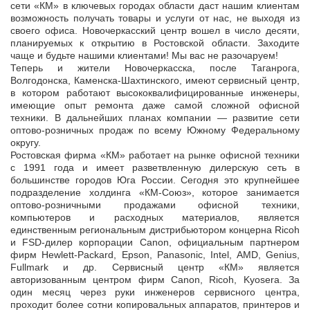
сети «КМ» в ключевых городах области даст нашим клиентам
возможность получать товары и услуги от нас, не выходя из
своего офиса. Новочеркасский центр вошел в число десяти,
планируемых к открытию в Ростовской области. Заходите
чаще и будьте нашими клиентами! Мы вас не разочаруем!
Теперь и жители Новочеркасска, после Таганрога,
Волгодонска, Каменска-Шахтинского, имеют сервисный центр,
в котором работают высококвалифицированные инженеры,
имеющие опыт ремонта даже самой сложной офисной
техники. В дальнейших планах компании — развитие сети
оптово-розничных продаж по всему Южному Федеральному
округу.
Ростовская фирма «КМ» работает на рынке офисной техники
с 1991 года и имеет разветвленную дилерскую сеть в
большинстве городов Юга России. Сегодня это крупнейшее
подразделение холдинга «КМ-Союз», которое занимается
оптово-розничными продажами офисной техники,
компьютеров и расходных материалов, является
единственным региональным дистрибьютором концерна Ricoh
и FSD-дилер корпорации Canon, официальным партнером
фирм Hewlett-Packard, Epson, Panasonic, Intel, AMD, Genius,
Fullmark и др. Сервисный центр «КМ» является
авторизованным центром фирм Canon, Ricoh, Kyosera. За
один месяц через руки инженеров сервисного центра,
проходит более сотни копировальных аппаратов, принтеров и