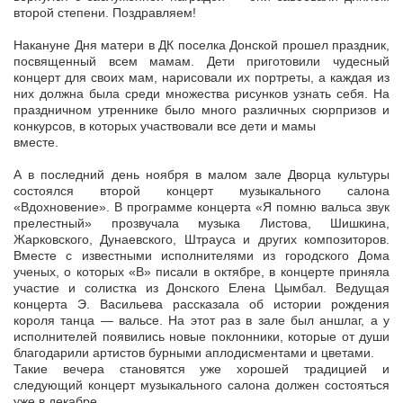
второй степени. Поздравляем!
Накануне Дня матери в ДК поселка Донской прошел праздник,
посвященный всем мамам. Дети приготовили чудесный
концерт для своих мам, нарисовали их портреты, а каждая из
них должна была среди множества рисунков узнать себя. На
праздничном утреннике было много различных сюрпризов и
конкурсов, в которых участвовали все дети и мамы
вместе.
А в последний день ноября в малом зале Дворца культуры
состоялся второй концерт музыкального салона
«Вдохновение». В программе концерта «Я помню вальса звук
прелестный» прозвучала музыка Листова, Шишкина,
Жарковского, Дунаевского, Штрауса и других композиторов.
Вместе с известными исполнителями из городского Дома
ученых, о которых «В» писали в октябре, в концерте приняла
участие и солистка из Донского Елена Цымбал. Ведущая
концерта Э. Васильева рассказала об истории рождения
короля танца — вальсе. На этот раз в зале был аншлаг, а у
исполнителей появились новые поклонники, которые от души
благодарили артистов бурными аплодисментами и цветами.
Такие вечера становятся уже хорошей традицией и
следующий концерт музыкального салона должен состояться
уже в декабре.