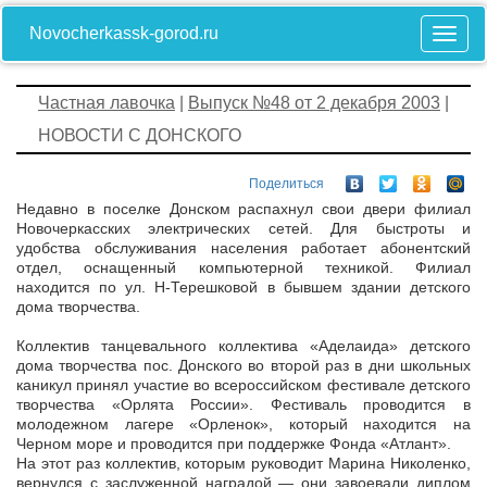
Novocherkassk-gorod.ru
Частная лавочка
|
Выпуск №48 от 2 декабря 2003
|
НОВОСТИ С ДОНСКОГО
Поделиться
Недавно в поселке Донском распахнул свои двери филиал
Новочеркасских электрических сетей. Для быстроты и
удобства обслуживания населения работает абонентский
отдел, оснащенный компьютерной техникой. Филиал
находится по ул. Н-Терешковой в бывшем здании детского
дома творчества.
Коллектив танцевального коллектива «Аделаида» детского
дома творчества пос. Донского во второй раз в дни школьных
каникул принял участие во всероссийском фестивале детского
творчества «Орлята России». Фестиваль проводится в
молодежном лагере «Орленок», который находится на
Черном море и проводится при поддержке Фонда «Атлант».
На этот раз коллектив, которым руководит Марина Николенко,
вернулся с заслуженной наградой — они завоевали диплом