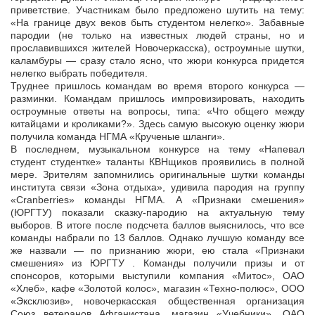
приветствие. Участникам было предложено шутить на тему:
«На границе двух веков быть студентом нелегко». Забавные
пародии (не только на известных людей страны, но и
прославившихся жителей Новочеркасска), остроумные шутки,
каламбуры — сразу стало ясно, что жюри конкурса придется
нелегко выбрать победителя.
Труднее пришлось командам во время второго конкурса —
разминки. Командам пришлось импровизировать, находить
остроумные ответы на вопросы, типа: «Что общего между
китайцами и кроликами?». Здесь самую высокую оценку жюри
получила команда НГМА «Крученые шланги».
В последнем, музыкальном конкурсе на тему «Напевал
студент студентке» таланты КВНщиков проявились в полной
мере. Зрителям запомнились оригинальные шутки команды
института связи «Зона отдыха», удивила пародия на группу
«Cranberries» команды НГМА. А «Признаки смешения»
(ЮРГТУ) показали сказку-пародию на актуальную тему
выборов. В итоге после подсчета баллов выяснилось, что все
команды набрали по 13 баллов. Однако лучшую команду все
же назвали — по признанию жюри, ею стала «Признаки
смешения» из ЮРГТУ . Команды получили призы и от
спонсоров, которыми выступили компания «Митос», ОАО
«Хлеб», кафе «Золотой колос», магазин «Техно-полюс», ООО
«Эксклюзив», новочеркасская общественная организация
Союз ветеранов Афганистана, магазин «Учебники», ОАО