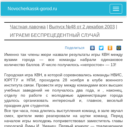
Novocherkassk-gorod.ru
Частная лавочка
|
Выпуск №48 от 2 декабря 2003
|
ИГРАЕМ! БЕСПРЕЦЕДЕНТНЫЙ СЛУЧАЙ
Поделиться
Именно так члены жюри назвали результаты игры КВН между
вузами города — все команды набрали одинаковое
количество баллов. И число получилось «непростое» — 13!
Городская игра КВН, в которой соревновались команды НВИС,
ЮРГТУ и НПИ, проходила 28 ноября в клубе военного
института связи. Провести игру между командами всех высших
учебных заведений не получалось два года, и , наконец,
отделу по работе с молодежью администрации города
удалось организовать интересный и, главное, веселый
праздник для студентов.
Все три часа, пока длились выступления команд, в зале звучал
смех, зрители живо реагировали на шутки команд. Перед
началом игры молодежь поприветствовал заместитель главы
городской Думы И. Уманец. Первый конкурс — традиционное