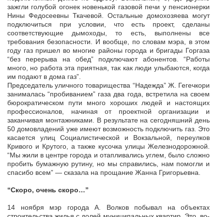
зажгли голубой огонек новенькой газовой печи у пенсионерки
Нины Федосеевны Ткачевой. Остальные домохозяева могут
подключиться при условии, что есть проект, сделаны
соответствующие дымоходы, то есть, выполнены все
требования безопасности. И вообще, по словам мэра, в этом
году газ пришел во многие районы города и бригады Горгаза
“без перерыва на обед” подключают абонентов. “Работы
много, но работа эта приятная, так как люди улыбаются, когда
им подают в дома газ”.
Председатель уличного товарищества “Надежда” Ж. Гегечкори
занималась “пробиванием” газа два года, встретила на своем
бюрократическом пути много хороших людей и настоящих
профессионалов, начиная от проектной организации и
заканчивая монтажниками. В результате на сегодняшний день
50 домовладений уже имеют возможность подключить газ. Это
касается улиц Социалистической и Вокзальной, переулков
Кривого и Крутого, а также кусочка улицы Железнодорожной.
“Мы жили в центре города и отапливались углем, было сложно
пробить бумажную рутину, но мы справились, нам помогли и
спасибо всем” — сказала на прощание Жанна Григорьевна.
“Скоро, очень скоро…”
14 ноября мэр города А. Волков побывал на объектах
строительства жилья с долей муниципальных квартир. Это, во-