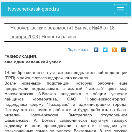
Novocherkassk-gorod.ru
Новочеркасские ведомости
|
Выпуск №46 от 18
ноября 2003
| Новости разные
Поделиться
ГАЗИФИКАЦИЯ:
еще один маленький успех
14 ноября состоялся пуск газораспределительной подстанции
(ГРП) в районе железнодорожного вокзала.
Возле новенькой подстанции, которую рабочие еще
продолжали подкрашивать в желтый “газовый” цвет, мэр
Новочеркасска А.Волков поздравил с общим успехом
пайщиков кооператива, ОАО “Новочеркасскгоргаз”,
подрядчика фирму “Газсервис” и администрацию города.
Потому что все вместе работали и будут работать на благо
жителей Новочеркасска. Выстрелило откупоренное
шампанское, А. Волков символически крутанул газовую
задвижку и гости проследовали в один из соседних уже
подключенных домов по адресу: Вокзальная, 8, где дружно